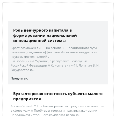
Роль венчурного капитала в
формировании национальной
инновационной системы
...рост возможен лишь на основе инновационного пути
развития , создания эффективной системы внедре¬ния
наукоемких технологий .
...и новации на Украине, в республике Беларусь и
Российской Федерации // Консультант + 41. Лопатин В. Н.
Государство и...
Предлагаю
Бухгалтерская отчетность субъекта малого
предприятия
Арсланбеков Б.У. Проблемы развития предпринимательства
в сфере услуг// Проблемы теории и практики экономики
народнохозяйственного комплекса региона.