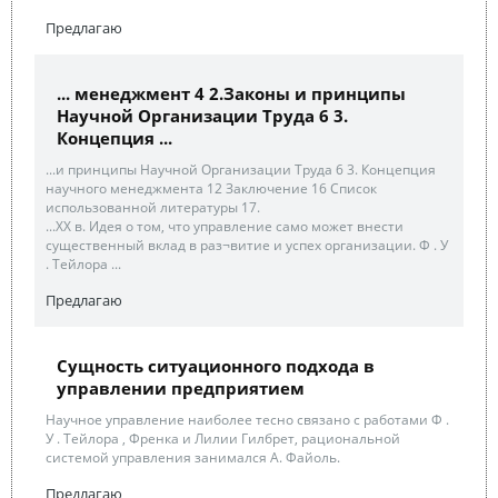
Предлагаю
... менеджмент 4 2.Законы и принципы
Научной Организации Труда 6 3.
Концепция ...
...и принципы Научной Организации Труда 6 3. Концепция
научного менеджмента 12 Заключение 16 Список
использованной литературы 17.
...XX в. Идея о том, что управление само может внести
существенный вклад в раз¬витие и успех организации. Ф . У
. Тейлора ...
Предлагаю
Сущность ситуационного подхода в
управлении предприятием
Научное управление наиболее тесно связано с работами Ф .
У . Тейлора , Френка и Лилии Гилбрет, рациональной
системой управления занимался А. Файоль.
Предлагаю