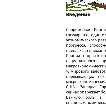
Введение
Современная Япони
государство, один 
экономического разв
прогресса, способ
привлекают внимание
Япония - вторая в э
национального п
макроэкономических 
% мирового валового
превышающих пока
макроэкономическим
США - Западная Евр
сейчас опережает бо
Важную роль в р
внешнеэкономическая