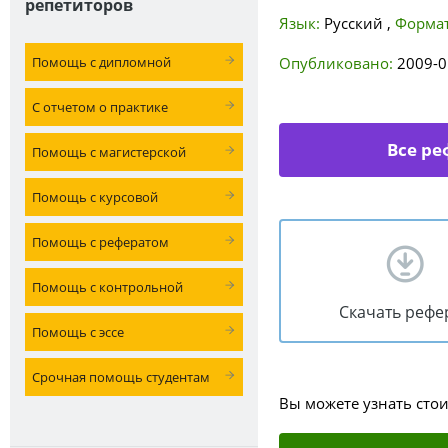
репетиторов
Язык:
Русский
,
Формат
Помощь с дипломной
Опубликовано:
2009-0
С отчетом о практике
Все ре
Помощь с магистерской
Помощь с курсовой
Помощь с рефератом
Помощь с контрольной
Скачать рефе
Помощь с эссе
Срочная помощь студентам
Вы можете узнать сто