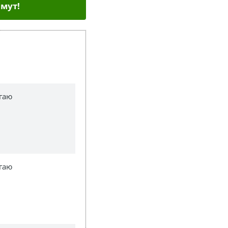
мут!
гаю
гаю