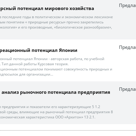
Предла
урсный потенциал мирового хозяйства
в последние годы в политическом и экономическом лексиконе
ым понятием « природные ресурсы» прочно закрепились
экология» и его производные, «биологическое разнообразие»,
Предла
креационный потенциал Японии
онный потенциал Японии - авторская работа, по учебной
. Тип данной работы Курсовая теория.
ационным потенциалом понимают совокупность природных и
едпосылок для организации...
Предла
 анализ рыночного потенциала предприятия
предприятия и показатели его характеризующие 5 1.2
вой среды, влияющие на рыночный потенциал предприятия 8
кономическая характеристика ООО «Архитон» 13 2.1.