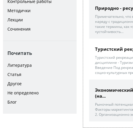
Контрольные работы
Природно - рес
Методички
Примечательно, что 
Лекции
наряду с традиционн
такие термины, как «
Сочинения
«устойчивость...
Туристский ре
Почитать
Туристский рекреаци
дисциплине - Туризм
Литература
Введение Под рекре
социо-культурных пр
Статья
Другое
Экономический
Не определено
(на...
Блог
Рыночный потенциал 
Факторы маркетинго
2. Организационно э