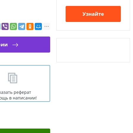
Узнайте
фии
казать реферат
ощь в написании!