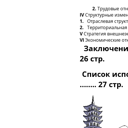
2.
Трудовые от
IV
Структурные изме
1.
Отраслевая структ
2.
Территориальная 
V
Стратегия внешнеэ
VI
Экономические от
Заключен
26 стр.
Список ис
…….. 27 стр.