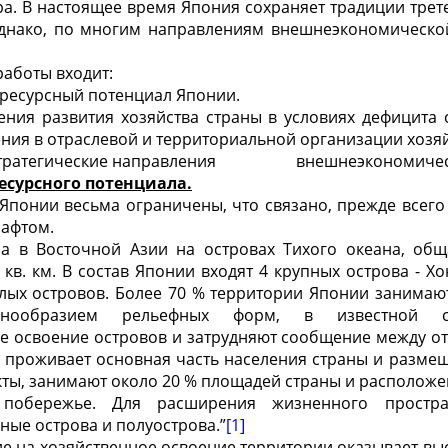
а. В настоящее время Япония сохраняет традиции трет
днако, по многим направлениям внешнеэкономической
работы входит:
ресурсный потенциал Японии.
ения развития хозяйства страны в условиях дефицита 
ия в отраслевой и территориальной организации хозяй
е стратегические направления внешнеэкономическ
есурсного потенциала.
понии весьма ограничены, что связано, прежде всего
афтом.
а в Восточной Азии на островах Тихого океана, об
. кв. км. В состав Японии входят 4 крупных острова - Х
алых островов. Более 70 % территории Японии занимаю
знообразием рельефных форм, в известной с
ое освоение островов и затрудняют сообщение между о
 проживает основная часть населения страны и разме
кты, занимают около 20 % площадей страны и располож
 побережье. Для расширения жизненного простран
ные острова и полуострова.”
[1]
е на хозяйственное освоение территории оказывает вы