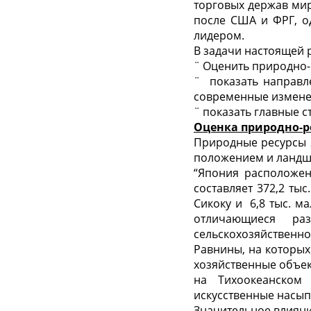
торговых держав мир
после США и ФРГ, о
лидером.
В задачи настоящей 
¨ Оценить природно-
¨ показать направл
современные изменен
¨ показать главны
Оценка природно-р
Природные ресурсы Я
положением и ландш
“Япония расположен
составляет 372,2 тыс
Сикоку и 6,8 тыс. м
отличающиеся ра
сельскохозяйственн
Равнины, на которых
хозяйственные объе
на Тихоокеанском
искусственные насып
Значительное влияни