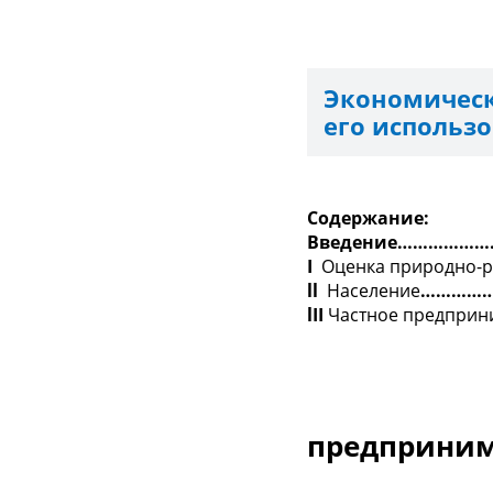
Экономичес
его использ
Содержание:
Введение………………
I
Оценка природно-р
ll
Население
……………
lII
Частное предприн
1. Особ
предприним