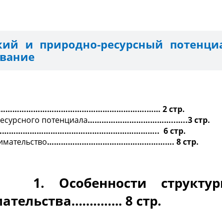
кий и природно-ресурсный потенци
ование
……………………………………………………….…… 2 стр.
есурсного потенциала
………………………………..…..3 стр.
………………………………………………………….. 6 стр.
имательство
………………………………………………. 8 стр.
енности структуры 
ательства………….. 8 стр.