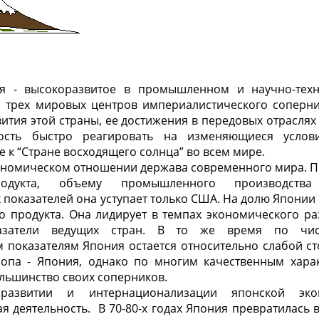
я - высокоразвитое в промышленном и научно-тех
из трех мировых центров империалистического соперни
ития этой страны, ее достижения в передовых отраслях
ность быстро реагировать на изменяющиеся усло
 к “Стране восходящего солнца” во всем мире.
кономическом отношении держава современного мира. 
родукта, объему промышленного производст
показателей она уступает только США. На долю Японии
 продукта. Она лидирует в темпах экономического разв
затели ведущих стран. В то же время по чис
 показателям Япония остается относительно слабой ст
опа - Япония, однако по многим качественным хара
льшинство своих соперников.
азвитии и интернационализации японской эко
 деятельность. В 70-80-х годах Япония превратилась 