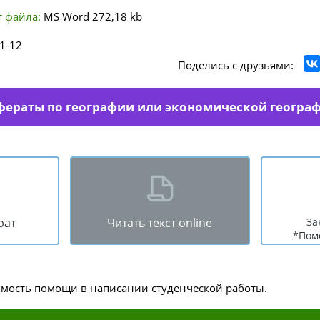
 файла:
MS Word
272,18 kb
1-12
Поделись с друзьями:
фераты по географии или экономической геогра
рат
Читать текст online
За
*Пом
имость помощи в написании студенческой работы.