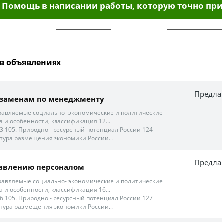
Помощь в написании работы, которую точно при
в объявлениях
Предла
кзаменам по менеджменту
Управляемые социально- экономические и политические
а и особенности, классификация 12...
23 105. Природно - ресурсный потенциал России 124
ктура размещения экономики России...
Предла
равлению персоналом
Управляемые социально- экономические и политические
а и особенности, классификация 16...
26 105. Природно - ресурсный потенциал России 127
ктура размещения экономики России...