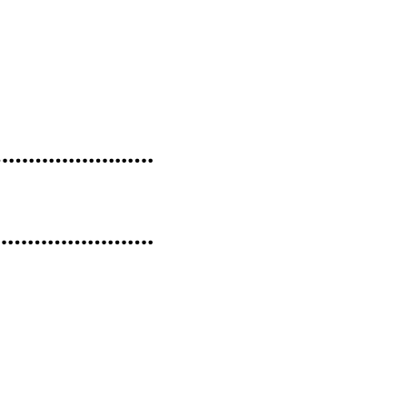
…………...….
……………………….