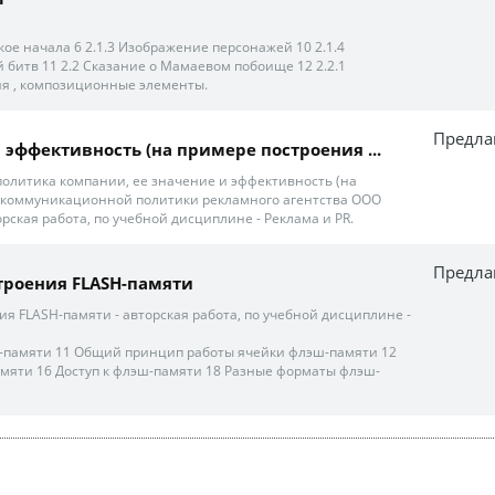
ое начала 6 2.1.3 Изображение персонажей 10 2.1.4
 битв 11 2.2 Сказание о Мамаевом побоище 12 2.2.1
я , композиционные элементы.
Предла
 и эффективность (на примере построения ...
литика компании, ее значение и эффективность (на
 коммуникационной политики рекламного агентства ООО
орская работа, по учебной дисциплине - Реклама и PR.
Предла
троения FLASH-памяти
ия FLASH-памяти - авторская работа, по учебной дисциплине -
h-памяти 11 Общий принцип работы ячейки флэш-памяти 12
мяти 16 Доступ к флэш-памяти 18 Разные форматы флэш-