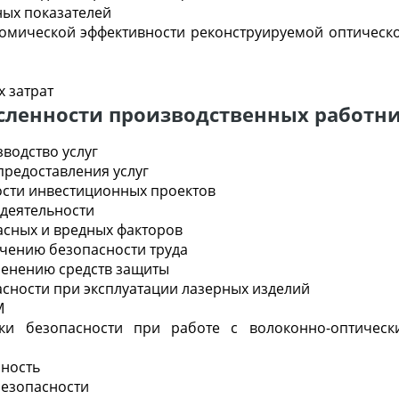
ных показателей
номической эффективности реконструируемой оптическо
х затрат
исленности производственных работн
зводство услуг
 предоставления услуг
ости инвестиционных проектов
едеятельности
пасных и вредных факторов
учению безопасности труда
менению средств защиты
асности при эксплуатации лазерных изделий
М
ики безопасности при работе с волоконно-оптическ
сность
безопасности