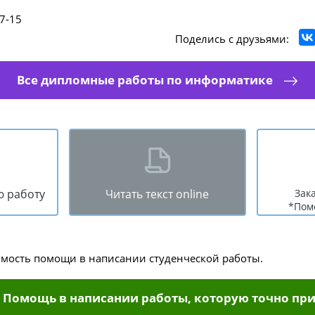
7-15
Поделись с друзьями:
Все дипломные работы по информатике
ю работу
Читать текст online
Зак
*Пом
имость помощи в написании студенческой работы.
Помощь в написании работы, которую точно при