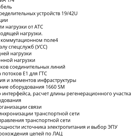
MA 1/4
абель
пределительных устройств 19/42U
кции
ти нагрузки от АТС
ходящей нагрузки.
на коммутационном поле4
узлу спецслужб (УСС)
дней нагрузки
онной нагрузки
учков соединительных линий
а потоков Е1 для ГТС
ия и элементов инфраструктуры
ание оборудования 1660 SM
о интерфейса, расчет длины регенерационного участка
удования
организации связи
синхронизации транспортной сети
управления транспортной сети
мощности источника электропитания и выбор ЭПУ
прохождения цепей по ЛАЦ