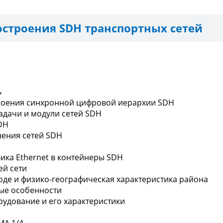
строения SDH транспортных сетей
ь
троения синхронной цифровой иерархии SDH
адачи и модули сетей SDH
SDH
шения сетей SDH
фика Ethernet в контейнеры SDH
ей сети
оде и физико-географическая характеристика района
ные особенности
рудование и его характеристики