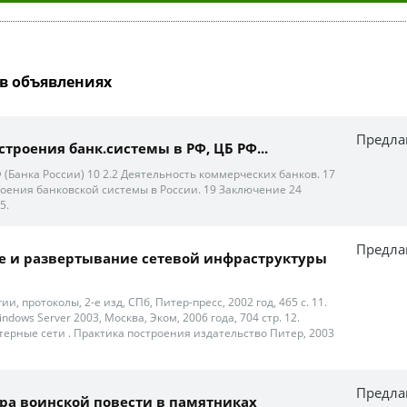
в объявлениях
Предла
троения банк.системы в РФ, ЦБ РФ...
 (Банка России) 10 2.2 Деятельность коммерческих банков. 17
роения банковской системы в России. 19 Заключение 24
5.
Предла
е и развертывание сетевой инфраструктуры
и, протоколы, 2-е изд, СПб, Питер-пресс, 2002 год, 465 с. 11.
dows Server 2003, Москва, Эком, 2006 года, 704 стр. 12.
терные сети . Практика построения издательство Питер, 2003
Предла
а воинской повести в памятниках