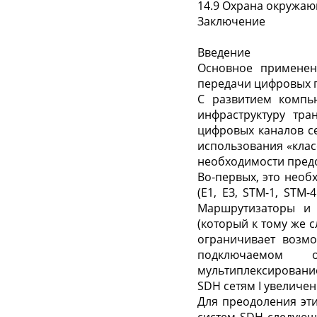
14.9 Охрана окружа
Заключение
Введение
Основное применен
передачи цифровых 
С развитием компью
инфраструктуру тр
цифровых каналов се
использования «клас
необходимости предо
Во-первых, это необ
(Е1, ЕЗ, STM-1, STM-
Маршрутизаторы и 
(который к тому же с
ограничивает возмо
подключаемом о
мультиплексировани
SDH сетям I увеличе
Для преодоления эт
систем SDH следующ