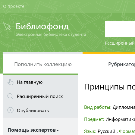
О проекте
Расширенный
Пополнить коллекцию
Рубрикато
На главную
Принципы по
Расширенный поиск
Вид работы:
Дипломна
Опубликовать
Предмет:
Информатика
Помощь экспертов -
Язык:
Русский
,
Формат