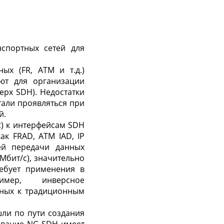
спортных сетей для
ых (FR, ATM и т.д.)
ют для организации
ерх SDH). Недостатки
тали проявляться при
й.
t) к интерфейсам SDH
как FRAD, ATM IAD, IP
ей передачи данных
 Мбит/с), значительно
ребует применения в
имер, инверсное
нных к традиционным
ли по пути создания
ование NG SDH имеет