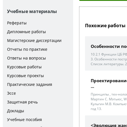
Учебные материалы
Рефераты
Похожие работы 
Дипломные работы
Магистерские диссертации
Особенности пос
Отчеты по практике
10 2.1 Функции ЦБ РФ
Ответы на вопросы
3. Особенности пост
Список литературы. 2
Курсовые работы
Курсовые проекты
Проектировани
Практические задания
...
Эссе
Принципы , тех-нологи
Мартин С. Мэтьюс, Win
Защитная речь
Кульгин М.В. Компью
год 13.
Доклады
Учебные пособия
<Эволюция жанр