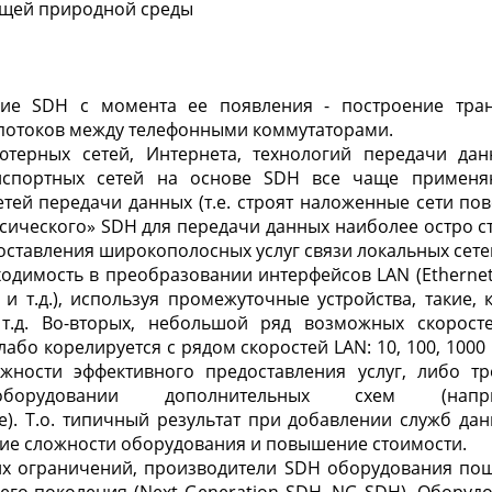
ющей природной среды
ие SDH с момента ее появления - построение тран
потоков между телефонными коммутаторами.
терных сетей, Интернета, технологий передачи данн
анспортных сетей на основе SDH все чаще применя
тей передачи данных (т.е. строят наложенные сети пов
сического» SDH для передачи данных наиболее остро с
ставления широкополосных услуг связи локальных сете
ходимость в преобразовании интерфейсов LAN (Etherne
4 и т.д.), используя промежуточные устройства, такие, 
т.д. Во-вторых, небольшой ряд возможных скорост
лабо корелируется с рядом скоростей LAN: 10, 100, 1000
жности эффективного предоставления услуг, либо т
борудовании дополнительных схем (напр
е). Т.о. типичный результат при добавлении служб да
ние сложности оборудования и повышение стоимости.
их ограничений, производители SDH оборудования пош
его поколения (Next Generation SDH, NG SDH). Оборуд