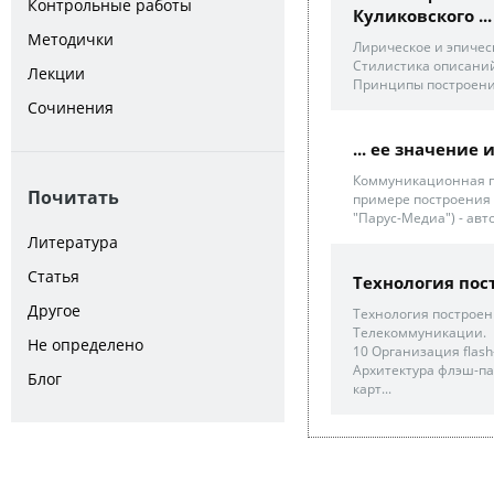
Контрольные работы
Куликовского ...
Методички
Лирическое и эпическ
Стилистика описаний
Лекции
Принципы построени
Сочинения
... ее значение
Коммуникационная по
Почитать
примере построения
"Парус-Медиа") - авт
Литература
Статья
Технология пос
Другое
Технология построен
Телекоммуникации.
Не определено
10 Организация flas
Архитектура флэш-па
Блог
карт...