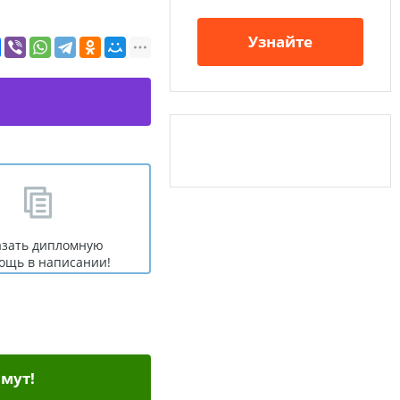
Узнайте
азать дипломную
ощь в написании!
мут!