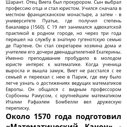
Шарант. Отец Виета был прокурором. Сын выбрал
профессию отца и стал юристом. Учился сначала в
местном францисканском монастыре, а затем - в
университете Пуатье, где получил степень
бакалавра (1560). С 19 лет занимался адвокатской
практикой в родном городе, но через три года
перешел на службу в знатную гугенотскую семью
де Партене. Он стал секретарем хозяина дома и
учителем его дочери двенадцатилетней Екатерины.
Именно преподавание пробудило в молодом
юристе интерес к математике. Когда ученица
выросла и вышла замуж, Виет не расстался с ее
семьей и переехал с нею в Париж, где ему было
легче узнать о достижениях ведущих математиков
Европы. Он общался с видным профессором
Сорбонны Рамусом, с крупнейшим математиком
Италии Рафаэлем Бомбелли вел дружескую
переписку.
Около 1570 года подготовил
«Математический Канон» -