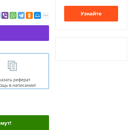
Узнайте
казать реферат
ощь в написании!
мут!