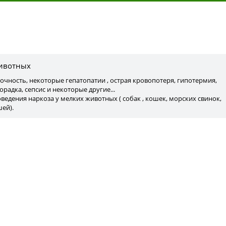
ы
животных
аточность, некоторые гепатопатии , острая кровопотеря, гипотермия,
радка, сепсис и некоторые другие...
ведения наркоза у мелких животных ( собак , кошек, морских свинок,
ей).