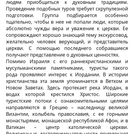
людям приобщиться к духовным традициям.
Проведение подобных туров требует скрупулезной
подготовки. Группа подбирается особенно
тщательно, чтобы в нее не попали люди, которые
абсолютно чужды вера и уважение к церкви. Ее
сопровождают хорошо знающий тему экскурсовод,
желательно человек верующий, и представитель
церкви. С помощью последнего собравшиеся
получают представление о духовных ценностях.
Помимо Израиля с его раннехристианскими и
мусульманскими памятниками, туристы такого
рода проявляют интерес к Иордании. В истории
христианства эта земля упоминается в Ветхом и
Новом Заветах. Здесь протекает река Иордан, в
водах которой крестился Христос. Широкие
туристские потоки с ознакомительными целями
направляются в Грецию – наследницу великой
Византии, колыбель православия, с ее горными
монастырями, монашеской республикой Афон, и в
Ватикан – центр католической церкви.
Религиозные достопримечательности привлекают