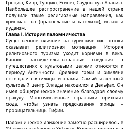
Грецию, Кипр, Турцию, Египет, Саудовскую Аравию.
Наибольшее распространение в нашей стране
получили такие религиозные направления, как
христианство (православие и католизм), ислам и
иудаизм.
Глава
I
. История паломничества
Существенное влияние на туристические потоки
оказывает религиозная мотивация. История
религиозного туризма уходит корнями в века.
Ранние засвидетельствованные сведения о
путешествиях с культовыми целями относятся к
периоду Античности. Древние греки и римляне
посещали святилицы и храмы. Самый известный
культовый центр Эллады находился в Дельфах. Он
имел общегреческое значение благодаря своему
оракулу. Многочисленные странники приходит
сюда, чтобы узнать предсказания жрицы –
прорицательницы Тифии.
Паломническое движение заметно расширилось в
XV веке и особенно в XVI веке. Вместе с ростом его