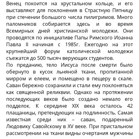
Венец покоится на хрустальном кольце, и его
выставляют для поклонения в Страстную Пятницу
при стечении большого числа пилигримов. Много
паломников собирается здесь и во время
Всемирных дней христианской молодежи. Они
проводятся по инициативе Папы Римского Иоанна
Павла II начиная с 1985г. Ежегодно на этот
крупнейший форум католической молодежи
съежатся до 500 тысяч верующих студентов.
По преданию, тело Иисуса после смерти было
обернуто в кусок льняной ткани, пропитанной
мирром и елеем, и помещено в пещеру в скале.
Саван бережно сохранили и стали ему поклоняться
как священной реликвии. Однако на протяжении
последующих веков было создано немало его
подделок. К середине XIX века осталось 42
плащаницы, претендующих на подлинность. Самая
известная среди них – саван, подаренный
Людовику Савойскому в XV веке. При пристальном
рассмотрении на ткани видны очертания мужчины