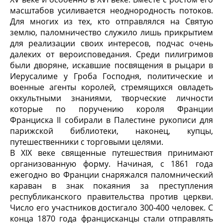
масштабов усиливается неоднородность потоков.
Для многих из тех, кто отправлялся на Святую
землю, паломничество служило лишь прикрытием
для реализации своих интересов, подчас очень
далеких от вероисповедания. Среди пилигримов
были дворяне, искавшие посвящения в рыцари в
Иерусалиме у Гроба Господня, политические и
военные агенты королей, стремящихся овладеть
оккультными знаниями, творческие личности
которые по поручению короля Франции
Франциска II собирали в Палестине рукописи для
парижской библиотеки, наконец, купцы,
путешественники с торговыми целями.
В XIX веке священные путешествия принимают
организованную форму. Начиная, с 1861 года
ежегодно во Франции снаряжался паломнический
караван в знак покаяния за преступления
республиканского правительства против церкви.
Число его участников достигало 300-400 человек. С
конца 1870 года францисканцы стали отправлять