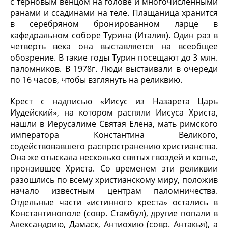
с терновым венцом на голове и многочисленными
ранами и ссадинами на теле. Плащаница хранится
в серебряном бронированном ларце в
кафедральном соборе Турина (Италия). Один раз в
четверть века она выставляется на всеобщее
обозрение. В такие годы Турин посещают до 3 млн.
паломников. В 1978г. Люди выстаивали в очереди
по 16 часов, чтобы взглянуть на реликвию.
Крест с надписью «Иисус из Назарета Царь
Иудейский», на котором распяли Иисуса Христа,
нашли в Иерусалиме Святая Елена, мать римского
императора Константина Великого,
содействовавшего распространению христианства.
Она же отыскала несколько святых гвоздей и копье,
пронзившее Христа. Со временем эти реликвии
разошлись по всему христианскому миру, положив
начало известным центрам паломничества.
Отдельные части «истинного креста» остались в
Константинополе (совр. Стамбул), другие попали в
Александрию, Дамаск, Антиохию (совр. Антакья), а