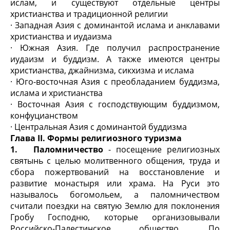
ислам, и существуют отдельные центры
христианства и традиционной религии
· Западная Азия с доминантой ислама и анклавами
христианства и иудаизма
· Южная Азия. Где получил распространение
иудаизм и буддизм. А также имеются центры
христианства, джайнизма, сикхизма и ислама
· Юго-восточная Азия с преобладанием буддизма,
ислама и христианства
· Восточная Азия с господствующим буддизмом,
конфуцианством
· Центральная Азия с доминантой буддизма
Глава II. Формы религиозного туризма
1.
Паломничество
- посещение религиозных
святынь с целью молитвенного общения, труда и
сбора пожертвований на восстановление и
развитие монастыря или храма. На Руси это
называлось богомольем, а паломничеством
считали поездки на святую Землю для поклонения
Гробу Господню, которые организовывали
Российско-Палестинское общество. По