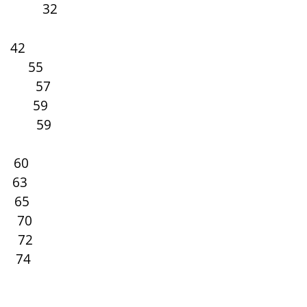
айкал 32
2
в 55
она 57
59
сти 59
0
 63
 65
0
72
7
4