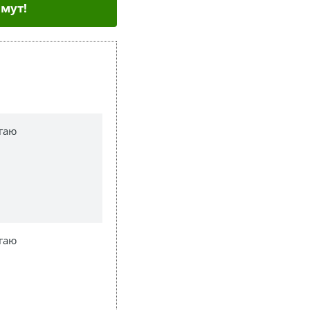
мут!
гаю
гаю