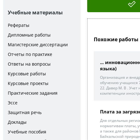
Учебные материалы
Рефераты
Дипломные работы
Похожие работы 
Магистерские диссертации
Отчеты по практике
... инновацион
Ответы на вопросы
языка)
Курсовые работы
Организация и внед
обучению учащихся 7-
Курсовые проекты
22. Давер М. В . Уч
Практические задания
компетенции иностра
Эссе
Плата за загря
Защитная речь
Для отдельных регио
Доклады
нормативам платы, у
а также для районов
Учебные пособия
Байкальской природно