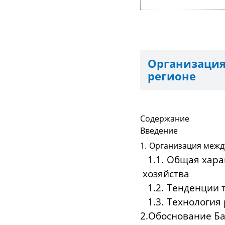
Организаци
регионе
Содержание
Вве
1.
Организация ме
1.1.
Общая харак
хо
1.2.
Тенде
1.3.
Технолог
2.Обоснование 