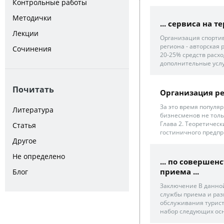
Контрольные работы
Методички
... сервиса на 
Лекции
Организация спортив
региона - авторская 
Сочинения
20-25% средств расх
дополнительные услуг
Почитать
Организация ре
За это время популя
Литература
бизнесменов не толь
Глава 2. Теоретичес
Статья
гостиничного предпри
Другое
Не определено
... по соверше
приема ...
Блог
Заключение В данно
службы приема и раз
обслуживания турис
набор следующих осн