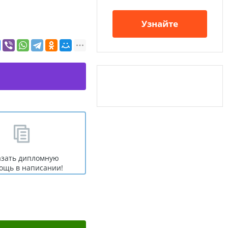
Узнайте
азать дипломную
ощь в написании!