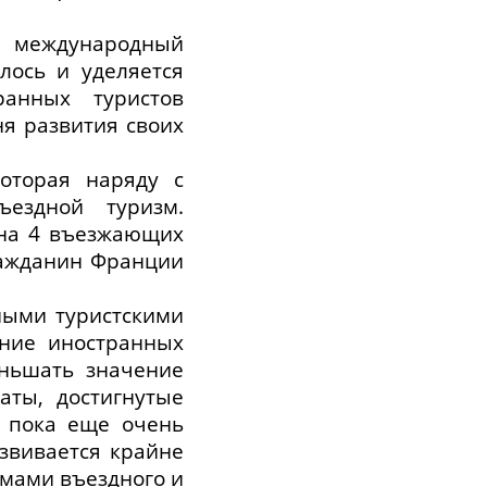
 международный
лось и уделяется
анных туристов
ня развития своих
оторая наряду с
ездной туризм.
 на 4 въезжающих
ражданин Франции
ными туристскими
ание иностранных
еньшать значение
аты, достигнутые
я пока еще очень
звивается крайне
мами въездного и