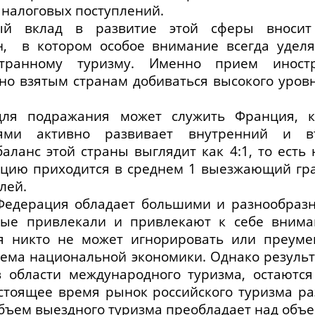
 налоговых поступлений.
ый вклад в развитие этой сферы вносит
н, в котором особое внимание всегда уделя
странному туризму. Именно прием иностр
но взятым странам добиваться высокого уров
ля подражания может служить Франция, к
лями активно развивает внутренний и въ
аланс этой страны выглядит как 4:1, то есть
нцию приходится в среднем 1 выезжающий г
лей.
Федерация обладает большими и разнообраз
рые привлекали и привлекают к себе вним
ня никто не может игнорировать или преум
ъема национальной экономики. Однако результ
 области международного туризма, остаютс
стоящее время рынок российского туризма ра
бъем выездного туризма преобладает над объе