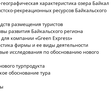
-географическая характеристика озера Б
стско-рекреационных ресурсов Байкальского
гиона 4
 средств размещения туристо
ктивы развития Байкальского реги
а для компании «
Green
Express
» 
ристика фирмы и ее виды деятельно
вые исследования по обоснованию нового
продукта 6
отка нового турпродукта
ическое обоснование тура
лючение 7
к литературы 