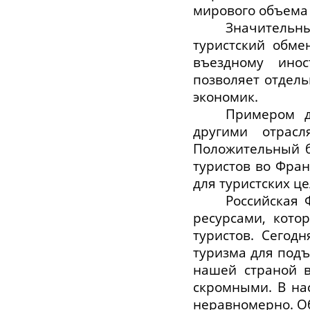
мирового объема
Значительн
туристский обме
въездному ино
позволяет отдель
экономик.
Примером д
другими отрас
Положительный б
туристов во Фра
для туристских це
Российская 
ресурсами, кото
туристов. Сегод
туризма для под
нашей страной в
скромными. В на
неравномерно. О