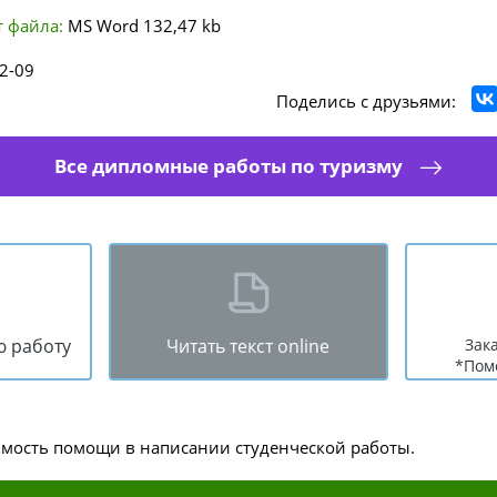
 файла:
MS Word
132,47 kb
2-09
Поделись с друзьями:
Все дипломные работы по туризму
ю работу
Читать текст online
Зак
*Пом
имость помощи в написании студенческой работы.