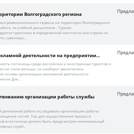
Предла
территории Волгоградского региона
но-развлекательного сервиса на территории Волгоградского
работа, по учебной дисциплине - Туризм.
одуются туристами в определенной местности или стране на
и, сувениры...
Предла
кламной деятельности на предприятии...
рность гостиницы среди российских и иностранных туристов и
ко не стала меньше, но наоборот увеличилась.
кие основы организации рекламной деятельности
ятия Для...
Предла
нствованию организации работы службы
й дипломной работе исследовали организацию работы
мещения гостей. Так, для осуществления процесса
тов в гостинице должен быть предусмотрен минимальный
овных служб...