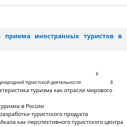
я приема иностранных туристов в 
дение 6
ждународной туристской деятельности 8
теристика туризма как отрасли мирового
зяйств
нции туризма в России 
ия разработки туристского продукт
Байкала как перспективного туристского ц