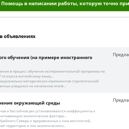
Помощь в написании работы, которую точно при
в объявлениях
Предла
ного обучения (на примере иностранного
рение в процесс обучения экспериментальной программы по
го класса английскому языку...
ет национально-методических компонентов стратегической
нных учащихся на начальном этапе...
Предла
знение окружающей среды
нов и бассейнов рек устанавливаются коэффициенты к
читывающие экологические факторы...
 Крайнего Севера и приравненных к ним местностей,
й территории и зон экологического...