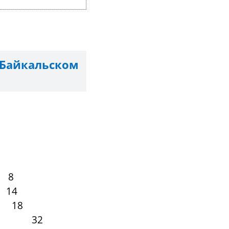
Байкальском
а
8
14
а 18
ентра 32