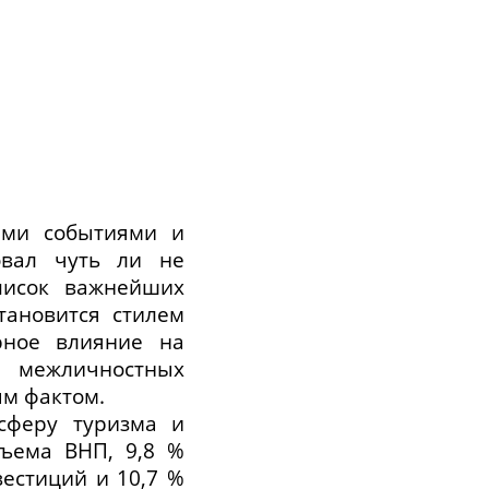
ыми событиями и
овал чуть ли не
список важнейших
тановится стилем
рное влияние на
и межличностных
ым фактом.
сферу туризма и
бъема ВНП, 9,8 %
естиций и 10,7 %