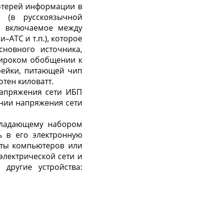
потерей информации в
e (в русскоязычной
о, включаемое между
–АТС и т.п.), которое
сновного источника,
широком обобщении к
рейки, питающей чип
тен киловатт.
апряжения сети ИБП
ении напряжения сети
обладающему набором
ь в его электронную
иты компьютеров или
электрической сети и
другие устройства: