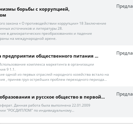
Предла
низмы борьбы с коррупцией,
мом
ного закона « О противодействии коррупции» 18 Заключение
анных источников и литературы 28.
вание в демократических преобразованиях и падение
траны на международной арене.
Предла
на предприятии общественного питания ...
 Использование комплекса маркетинга в организации
ия 9 1.1.
е одной из первых отраслей народного хозяйства встало на
ия , приняв груз острейших проблем переходного периода...
Предла
образования и русское общество в первой...
еферат. Данная работа была выполнена 22.01.2009
нии "РОСДИПЛОМ" по индивидуальному...