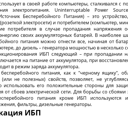
спользует в своей работе компьютеры, сталкивался с 
ения электропитания. Uninterruptable Power Sourc
Источник Бесперебойного Питания) – это устройств
розеткой электросети) и потребителем (компьютер, мини
ие потребителя в случае пропадания напряжения о
о энергию своих аккумуляторных батарей. В наиболее 
бойного питания можно отнести все, начиная от бата
тере, до дизель – генератора мощностью в несколько со
нкционирования ИБП следующий – при пропадании н
лючается на питание от аккумулятора, при восстановл
одит в режим заряда аккумулятора.
 бесперебойного питания, как к "черному ящику", 
 (или не полезных) свойств, позволяет, не углубляяс
о использовать его положительные стороны для защ
я от сбоев электрической сети. Для борьбы со сбоями 
есперебойного питания кроме ИБП используются и 
жения, фильтры, дизельные генераторы.
икация ИБП