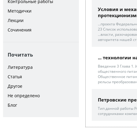
Контрольные работы
Условия и меха
Методички
протекциониз
Лекции
...проекта Федераль
23 Список использов
Сочинения
...власти, разочаро
авторитета нашей с
Почитать
... технологии 
Введение 3 Глава 1.
Литература
общественного питан
Статья
Общественное питани
рельсы преобразован
Другое
Не определено
Петровские пре
Блог
Тип данной работы Р
сотрудниками компа