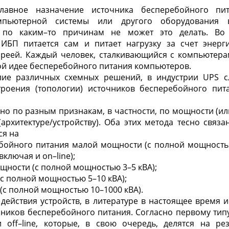
лавное назначение источника бесперебойного пит
омпьютерной системы или другого оборудования 
ь по каким–то причинам не может это делать. Во
 ИБП питается сам и питает нагрузку за счет энерг
ареей. Каждый человек, сталкивающийся с компьютера
ой идее бесперебойного питания компьютеров.
лие различных схемных решений, в индустрии UPS с
роения (топологии) источников бесперебойного пит
но по разным признакам, в частности, по мощности (и
(архитектуре/устройству). Оба этих метода тесно связа
ся на
бойного питания малой мощности (с полной мощностью 
 включая и on–line);
ощности (c полной мощностью 3–5 кВА);
(с полной мощностью 5–10 кВА);
(с полной мощностью 10–1000 кВА).
действия устройств, в литературе в настоящее время и
ников бесперебойного питания. Согласно первому типу
 и off–line, которые, в свою очередь, делятся на р