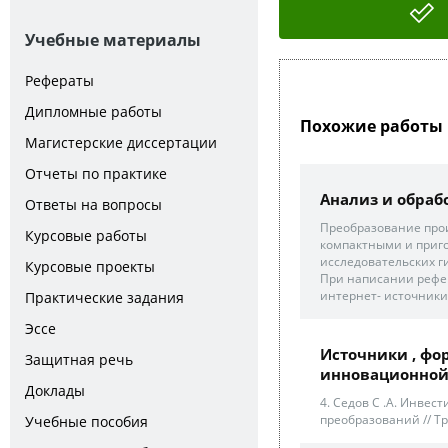
Учебные материалы
Рефераты
Дипломные работы
Похожие работы 
Магистерские диссертации
Отчеты по практике
Анализ и обра
Ответы на вопросы
Преобразование про
Курсовые работы
компактными и приго
исследовательских ги
Курсовые проекты
При написании рефер
интернет- источники 
Практические задания
Эссе
Источники , ф
Защитная речь
инновационной.
Доклады
4. Седов С .А. Инве
преобразований // Т
Учебные пособия