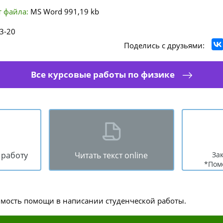
 файла:
MS Word
991,19 kb
3-20
Поделись с друзьями:
Все курсовые работы по физике
 работу
Читать текст online
За
*Пом
имость помощи в написании студенческой работы.