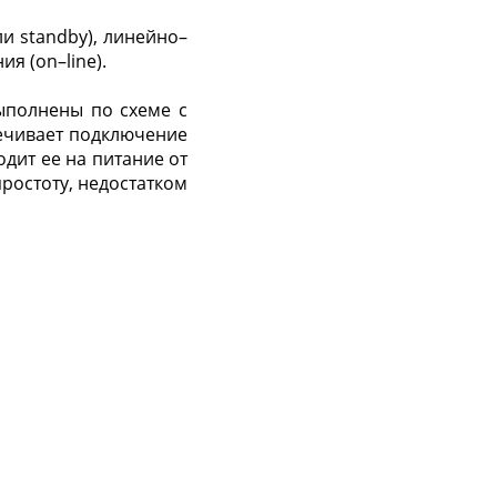
ли standby), линейно–
я (on–line).
ыполнены по схеме с
ечивает подключение
дит ее на питание от
ростоту, недостатком