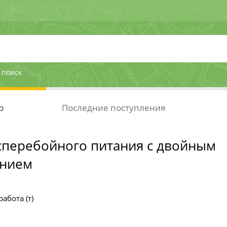
 поиск
р
Последние поступления
сперебойного питания с двойным
анием
абота (т)