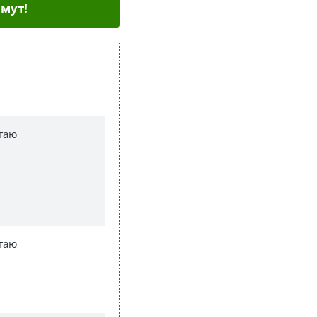
мут!
гаю
гаю