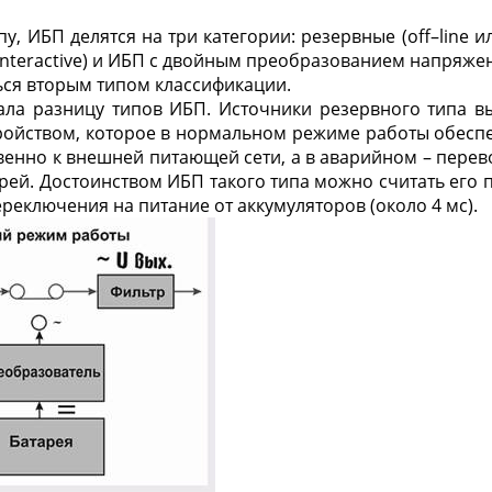
у, ИБП делятся на три категории: резервные (off–line и
interactive) и ИБП с двойным преобразованием напряжени
ся вторым типом классификации.
ала разницу типов ИБП. Источники резервного типа в
ойством, которое в нормальном режиме работы обесп
венно к внешней питающей сети, а в аварийном – перево
рей. Достоинством ИБП такого типа можно считать его п
реключения на питание от аккумуляторов (около 4 мс).