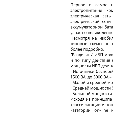
Первое и самое г
электропитание к
электрическая сет
электрической сети
аккумуляторной бат
узнает о великолепн
Несмотря на изоби
типовые схемы пост
более подробно.
"Разделять" ИБП мож
и по типу действия 
мощности ИБП делят
· Источники беспере
1500 ВА, до 3000 ВА –
· Малой и средней м
· Средней мощности 
· Большой мощности 
Исходя из принципа 
классификации источ
категории: on–line