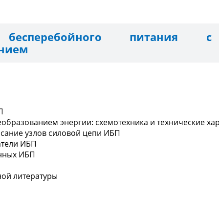
 бесперебойного питания 
анием
П
еобразованием энергии: схемотехника и технические ха
исание узлов силовой цепи ИБП
атели ИБП
нных ИБП
ной литературы