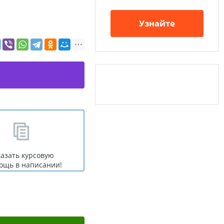
Узнайте
казать курсовую
ощь в написании!