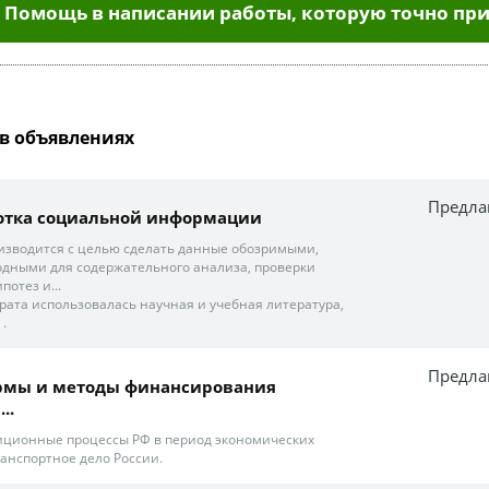
Помощь в написании работы, которую точно при
в объявлениях
Предла
ботка социальной информации
изводится с целью сделать данные обозримыми,
дными для содержательного анализа, проверки
потез и...
ата использовалась научная и учебная литература,
.
Предла
ормы и методы финансирования
..
стиционные процессы РФ в период экономических
ранспортное дело России.