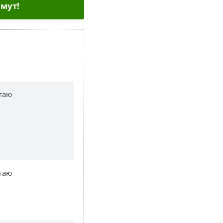
мут!
гаю
гаю