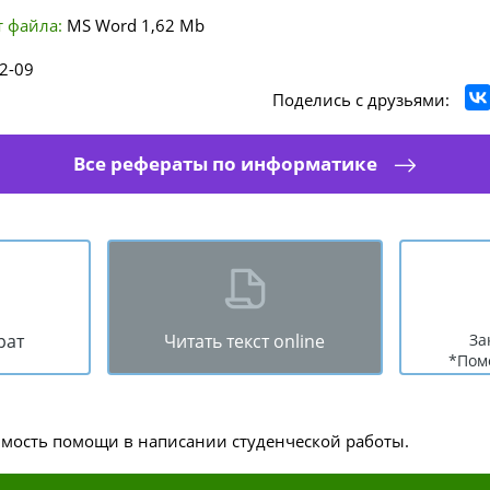
 файла:
MS Word
1,62 Mb
2-09
Поделись с друзьями:
Все рефераты по информатике
рат
Читать текст online
За
*Пом
имость помощи в написании студенческой работы.