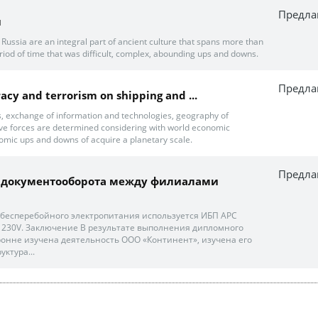
Предла
и
 in Russia are an integral part of ancient culture that spans more than
eriod of time that was difficult, complex, abounding ups and downs.
Предла
racy and terrorism on shipping and ...
es, exchange of information and technologies, geography of
tive forces are determined considering with world economic
nomic ups and downs of acquire a planetary scale.
Предла
 документооборота между филиалами
 бесперебойного электропитания используется ИБП APC
A 230V. Заключение В результате выполнения дипломного
ронне изучена деятельность ООО «Континент», изучена его
ктура...