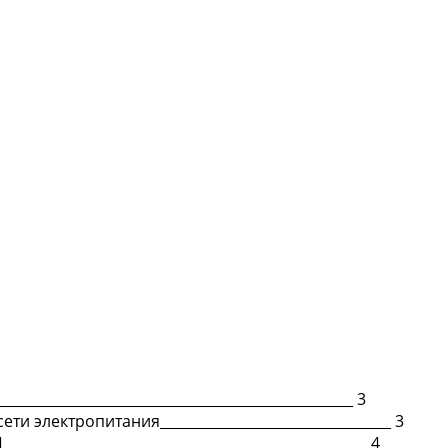
_________________________________________________ 3
ети электропитания_________________________________ 3
_________________________________________________ 4