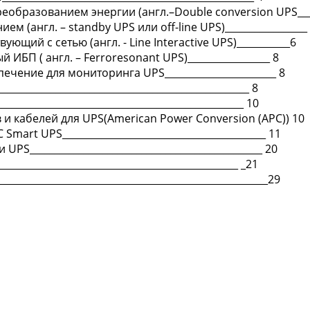
реобразованием энергии (англ.–Double conversion UPS__
ем (англ. – standby UPS или off-line UPS)_________________
ующий с сетью (англ. - Line Interactive UPS)___________6
ИБП ( англ. – Ferroresonant UPS)_________________ 8
чение для мониторинга UPS_______________________ 8
__________________________________________________ 8
__________________________________________________ 10
и кабелей для UPS(American Power Conversion (APC)) 10
mart UPS__________________________________________ 11
PS________________________________________________ 20
_______________________________________________ _21
_____________________________________________________29