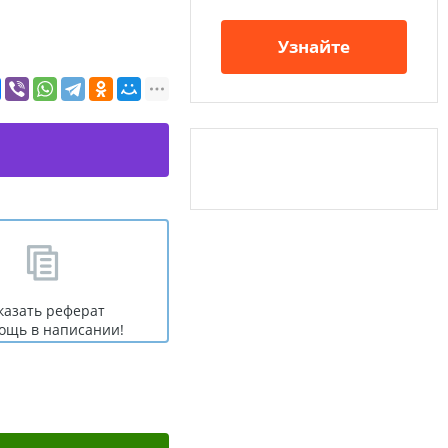
Узнайте
казать реферат
ощь в написании!