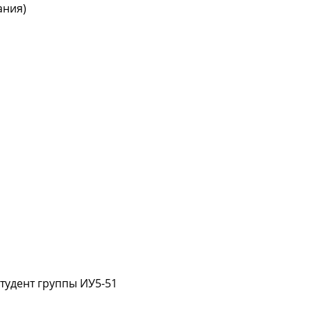
ания)
студент группы ИУ5-51