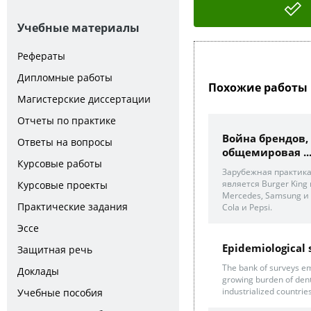
Учебные материалы
Рефераты
Дипломные работы
Похожие работы 
Магистерские диссертации
Отчеты по практике
Война брендов,
Ответы на вопросы
общемировая ..
Курсовые работы
Зарубежная практик
является Burger King 
Курсовые проекты
Mercedes, Samsung и A
Практические задания
Cola и Pepsi.
Эссе
Epidemiological 
Защитная речь
The bank of surveys em
Доклады
growing burden of dent
industrialized countries
Учебные пособия