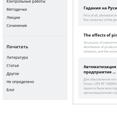
Контрольные работы
Гадания на Рус
Методички
First of all, divination
Лекции
five centuries of the p
Сочинения
The effects of pi
Structures of industri
Почитать
distribution of produc
situation, and the eco
Литература
Статья
Автоматизация
предприятия ...
Другое
Для обеспечения его
Не определено
Smart- UPS RT 1000V
проекта была всесто
Блог
организационная стру