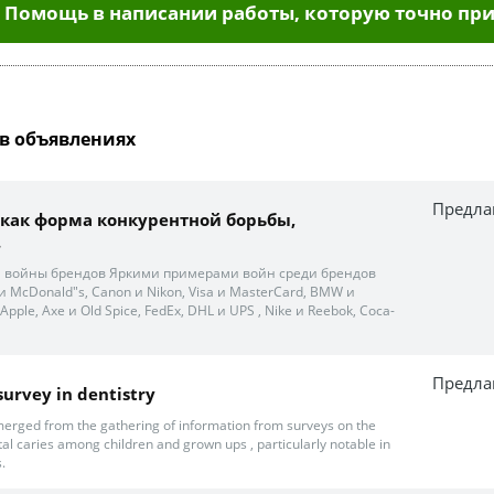
Помощь в написании работы, которую точно при
в объявлениях
Предла
 как форма конкурентной борьбы,
.
а войны брендов Яркими примерами войн среди брендов
и McDonald"s, Canon и Nikon, Visa и MasterCard, BMW и
pple, Axe и Old Spice, FedEx, DHL и UPS , Nike и Reebok, Coca-
Предла
survey in dentistry
erged from the gathering of information from surveys on the
al caries among children and grown ups , particularly notable in
.