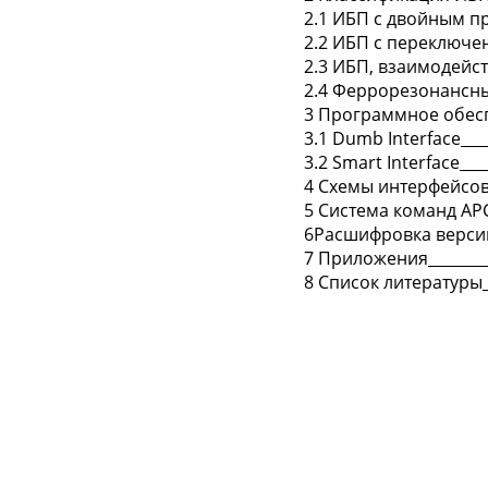
2.1 ИБП с двойным п
2.2 ИБП с переключени
2.3 ИБП, взаимодейств
2.4 Феррорезонансный 
3 Программное обеспе
3.1 Dumb Interface_____
3.2 Smart Interface____
4 Схемы интеpфейсов 
5 Система команд APC S
6Расшифровка версии U
7 Приложения__________
8 Список литературы___