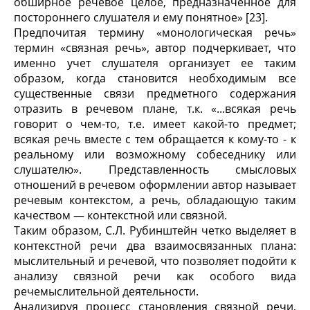
обширное речевое целое, предназначенное для
постороннего слушателя и ему понятное» [23].
Предпочитая термину «монологическая речь»
термин «связная речь», автор подчеркивает, что
именно учет слушателя организует ее таким
образом, когда становится необходимым все
существенные связи предметного содержания
отразить в речевом плане, т.к. «...всякая речь
говорит о чем-то, т.е. имеет какой-то предмет;
всякая речь вместе с тем обращается к кому-то - к
реальному или возможному собеседнику или
слушателю». Представленность смысловых
отношений в речевом оформлении автор называет
речевым контекстом, а речь, обладающую таким
качеством — контекстной или связной.
Таким образом, С.Л. Рубинштейн четко выделяет в
контекстной речи два взаимосвязанных плана:
мыслительный и речевой, что позволяет подойти к
анализу связной речи как особого вида
речемыслительной деятельности.
Анализируя процесс становления связной речи,