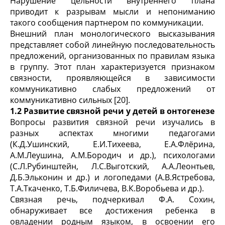
Нарушение цельности внутреннего плана
приводит к разрывам мысли и непониманию
такого сообщения партнером по коммуникации.
Внешний план монологического высказывания
представляет собой линейную последовательность
предложений, организованных по правилам языка
в группу. Этот план характеризуется признаком
связности, проявляющейся в зависимости
коммуникативно слабых предложений от
коммуникативно сильных [20].
1.2 Развитие связной речи у детей в онтогенезе
Вопросы развития связной речи изучались в
разных аспектах многими педагогами
(К.Д.Ушинский, Е.И.Тихеева, Е.А.Флёрина,
А.М.Леушина, А.М.Бородич и др.), психологами
(С.Л.Рубинштейн, Л.С.Выготский, А.А.Леонтьев,
Д.Б.Эльконин и др.) и логопедами (А.В.Ястребова,
Т.А.Ткаченко, Т.Б.Филичева, В.К.Воробьева и др.).
Связная речь, подчеркивал Ф.А. Сохин,
обнаруживает все достижения ребенка в
овладении родным языком, в освоении его