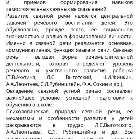
и приемов формирования навыков
самостоятельных связных высказываний.
Развитие связной речи является центральной
задачей речевого воспитания детей. Это
обусловлено, прежде всего, ее социальной
значимостью и ролью в формировании личности.
Именно в связной речи реализуется основная,
коммуникативная, функция языка и речи. Связная
речь - высшая форма речемыслительной
деятельности, которая определяет уровень
речевого и умственного развития ребенка
(Т.В.Ахутина, Л.С. Выготский, Н.И.Жинкин,
А.А.Леонтьев, С.Л.Рубинштейн, Ф.А. Сохин и др.).
Овладение связной устной речью составляет
важнейшее условие успешной подготовки к
обучению в школе.
Психологическая природа связной речи, ее
механизмы и особенности развития у детей
раскрываются в трудах Л.С.Выготского,
А.А.Леонтьева, С.Л. Рубинштейна и др. Все
исследователи отмечают сложный характер