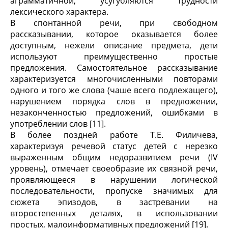
аграмматичной, усугубляются трудности
лексического характера.
В спонтанной речи, при свободном
рассказывании, которое оказывается более
доступным, нежели описание предмета, дети
используют преимущественно простые
предложения. Самостоятельное рассказывание
характеризуется многочисленными повторами
одного и того же слова (чаше всего подлежащего),
нарушением порядка слов в предложении,
незаконченностью предложений, ошибками в
употреблении слов [11].
В более поздней работе Т.Е. Филичева,
характеризуя речевой статус детей с нерезко
выраженным общим недоразвитием речи (IV
уровень), отмечает своеобразие их связной речи,
проявляющееся в нарушении логической
последовательности, пропуске значимых для
сюжета эпизодов, в застревании на
второстепенных деталях, в использовании
простых, малоинформативных предложений [19].