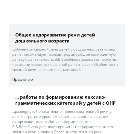
Общее недоразвитие речи детей
дошкольного возраста
...обуче-ния связной речи детей с общим недоразвитием
речи , рекомендует приемы, формирующие полноценную
речевую деятельность. В.В.Воробьева указывает причины
несформированности связной речи в главе « Особенности
связной речи школьников с моторной...
Предлагаю
... работы по формированию лексико-
грамматических категорий у детей с ОНР
...развернутой описательно- повествовательной речи у
детей с третьим уровнем общего речевого развития»
раскрывают цели работы по формированию...
В.В.Воробьева указывает причины несформированности
связной речи в главе « Особенности связной речи ...