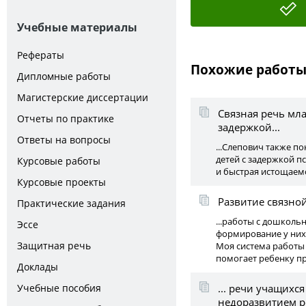
Учебные материалы
Рефераты
Похожие работ
Дипломные работы
Магистерские диссертации
Связная речь мл
Отчеты по практике
задержкой...
Ответы на вопросы
...Слепович также п
детей с задержкой п
Курсовые работы
и быстрая истощаемо
Курсовые проекты
Развитие связной
Практические задания
...работы с дошкол
Эссе
формирование у них с
Защитная речь
Моя система работы
помогает ребенку пр
Доклады
Учебные пособия
... речи учащих
недоразвитием 