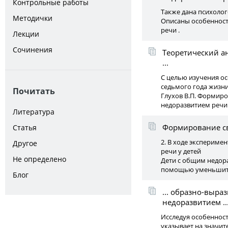
Контрольные работы
Также дана психолог
Методички
Описаны особенност
речи .
Лекции
Сочинения
Теоретический а
...
С целью изучения о
седьмого года жизни
Почитать
Глухов В.П. Формиро
недоразвитием речи . -
Литература
Формирование св
Статья
2. В ходе экспериме
Другое
речи у детей
Не определено
Дети с общим недор
помощью уменьшител
Блог
... образно-выр
недоразвитием ..
Исследуя особенност
указывает на значи