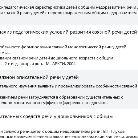
о-педагогическая характеристика детей с общим недоразвитием речи .
и связной речи у детей с нерезко выраженным общим недоразвитием
нализ педагогических условий развития связной речи детей
собенности формирования связной монологической речи у детей
 мы...
вание связной речи детей дошкольного возраста с общим
 2-е изд., испр. и доп. - М.: АРКТИ, 2004.
язной описательной речи у детей
нтального изучения выявить и проанализировать особенности связной
азвитием речи затрудняются в образовании существительных с
ьно-ласкательных суффиксов («деревко», «ведречко...
азительных средств речи у дошкольников с общим
.
и связной речи детей с общим недоразвитием речи , В.П. Глухов
тельные различия в степени владения этим видом речи дошкольниками