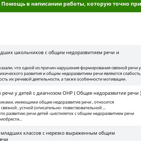
Помощь в написании работы, которую точно при
ы
адших школьников с общим недоразвитием речи и
оказали, что одной из причин нарушения формирования связной речи у
сихического развития и общим недоразвитием речи являются слабость
сть их речевой деятельности, а также особенности мотивации.
 речи у детей с диагнозом ОНР ( Общее недоразвитие речи 
ьниками, имеющими общее недоразвитие речи , относится
вязной , устной (описательно- повествовательной ...
 по развитию речи детей -шестилеток с общим недоразвитием речи
иобрести...
ся младших классов с нерезко выраженным общим
речи