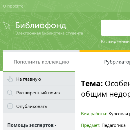
О проекте
Расширенный
Пополнить коллекцию
Рубрикато
На главную
Тема:
Особен
общим недор
Расширенный поиск
Опубликовать
Вид работы:
Курсовая р
Помощь экспертов -
Предмет:
Педагогика