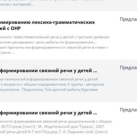
иков с моторной...
Предла
формированию лексико-грамматических
ей с ОНР
тельно- повествовательной речи у детей с третьим уровнем
вития» раскрывают цели работы по формированию...
вает причины несформированности связной речи в главе «
речи ...
Предла
в формировании связной речи у детей ...
х технологий в формировании связной речи у детей
о возраста с общим недоразвитием 3 группы - авторская
исциплине - Педагогика. Тип данной работы Курсовая
Предла
в формировании связной речи у детей ...
обенности формирования связной речи дошкольников с общим
В.П.Глухов. [текст] - М., Издательский дом “Грааль”, 2001.
й речи детей 6-7 лет/ Под ред. Т. А. Ладыжен-ской. [текст]