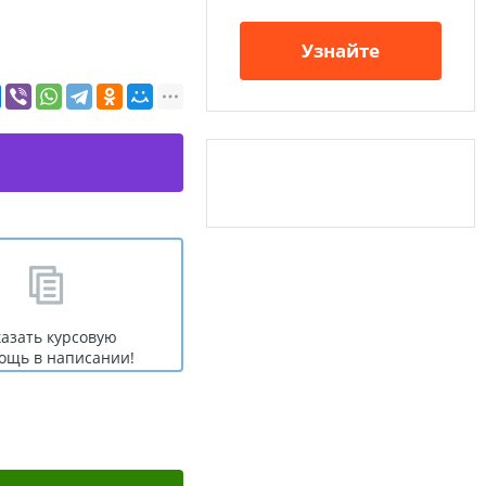
Узнайте
казать курсовую
ощь в написании!