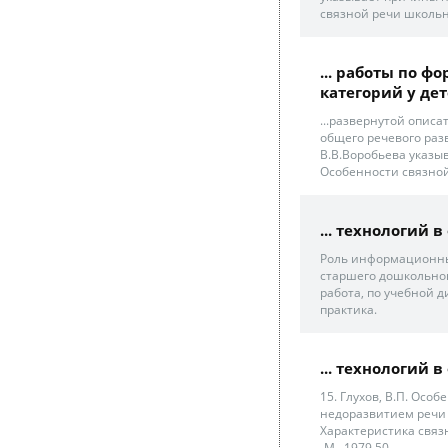
связной речи школьн
... работы по 
категорий у дет
...развернутой описа
общего речевого раз
В.В.Воробьева указы
Особенности связной 
... технологий 
Роль информационны
старшего дошкольног
работа, по учебной д
практика.
... технологий 
15. Глухов, В.П. Ос
недоразвитием речи ./
Характеристика связно
-М., 1979 50.