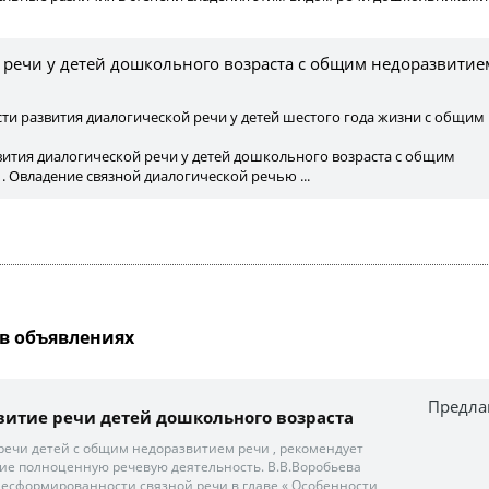
й речи у детей дошкольного возраста с общим недоразвитие
ти развития диалогической речи у детей шестого года жизни с общим
вития диалогической речи у детей дошкольного возраста с общим
. Овладение связной диалогической речью ...
в объявлениях
Предла
итие речи детей дошкольного возраста
й речи детей с общим недоразвитием речи , рекомендует
е полноценную речевую деятельность. В.В.Воробьева
есформированности связной речи в главе « Особенности