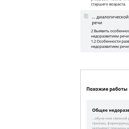
старшего возраста.
... диалогическо
речи
2 Выявить особеннос
недоразвитием речи
1.2 Особенности раз
недоразвитием речи 
Похожие работы 
Общее недоразв
...обуче-ния связно
приемы, формирующи
указывает причины н