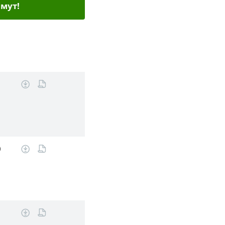
мут!
)