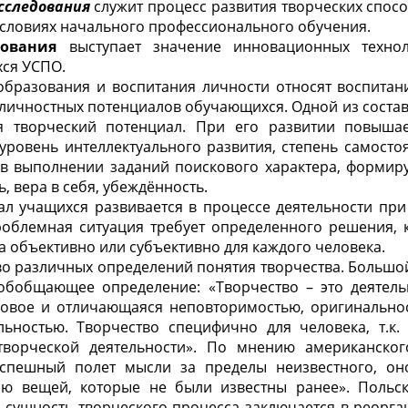
сследования
служит процесс развития творческих спос
условиях начального профессионального обучения.
ования
выступает значение инновационных техно
хся УСПО.
образования и воспитания личности относят воспитани
 личностных потенциалов обучающихся. Одной из соста
я творческий потенциал. При его развитии повыша
 уровень интеллектуального развития, степень самост
в выполнении заданий поискового характера, формиру
, вера в себя, убеждённость.
ал учащихся развивается в процессе деятельности пр
роблемная ситуация требует определенного решения, к
 объективно или субъективно для каждого человека.
во различных определений понятия творчества. Большо
 обобщающее определение: «Творчество – это деятел
новое и отличающаяся неповторимостью, оригинально
льностью. Творчество специфично для человека, т.к. 
творческой деятельности». По мнению американског
успешный полет мысли за пределы неизвестного, он
ию вещей, которые не были известны ранее». Польск
о сущность творческого процесса заключается в реор