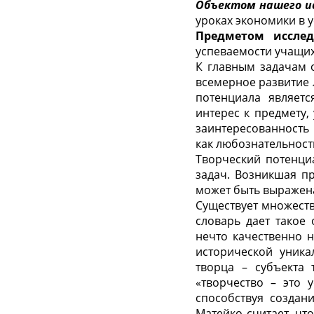
Объектом нашего и
уроках экономики в 
Предметом исслед
успеваемости учащи
К главным задачам 
всемерное развитие
потенциала являетс
интерес к предмету,
заинтересованность 
как любознательность
Творческий потенци
задач. Возникшая п
может быть выражена
Существует множест
словарь дает такое
нечто качественно 
исторической уника
творца – субъекта 
«творчество – это 
способствуя создан
Матейко считает, чт