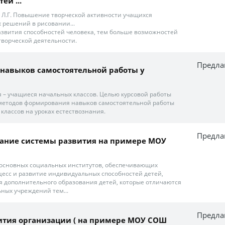
ей ...
на Л.Г. Повышение творческой активности учащихся
 решений в рисовании...
звития способностей человека, тем больше возможностей
творческой деятельности.
Предла
навыков самостоятельной работы у
 – учащиеся начальных классов. Целью курсовой работы
 методов формирования навыков самостоятельной работы
классов на уроках естествознания.
Предла
ание системы развития на примере МОУ
 основных социальных институтов, обеспечивающих
есс и развитие индивидуальных способностей детей,
 дополнительного образования детей, которые отличаются
ных учреждений тем...
Предла
ития организации ( на примере МОУ СОШ