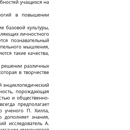
обностей учащихся на
логий в повышении
е базовой культуры,
вляющих личностного
ется познавательный
оятельного мышления,
ются такие качества,
и решении различных
оторая в творчестве
й энциклопедический
ьность, порождающая
стью и общественно-
всегда предполагает
о ученого П. Хилла,
о дополняет знания,
ий исследователь А.
ганизации имеющегося