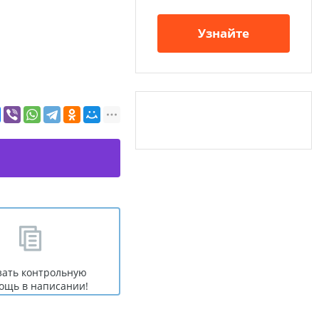
Узнайте
зать контрольную
ощь в написании!