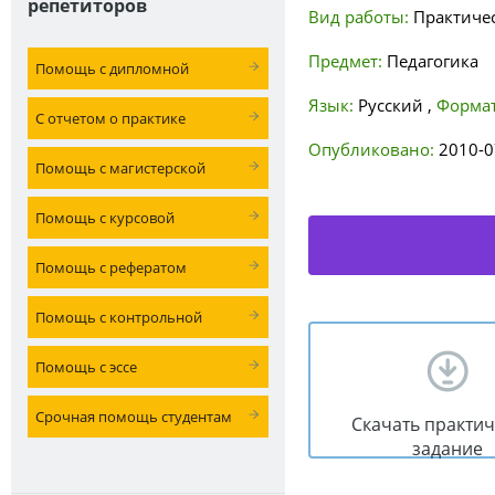
репетиторов
Вид работы:
Практиче
Предмет:
Педагогика
Помощь с дипломной
Язык:
Русский
,
Формат
С отчетом о практике
Опубликовано:
2010-0
Помощь с магистерской
Помощь с курсовой
Помощь с рефератом
Помощь с контрольной
Помощь с эссе
Срочная помощь студентам
Скачать практи
задание