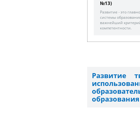
№13)
Развитие - это глав
системы образования
важнейший критерий
компетентности.
Развитие т
использо
образовате
образования