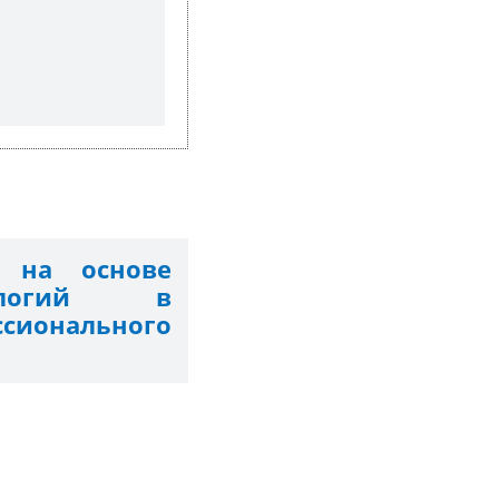
я на основе
нологий в
сионального