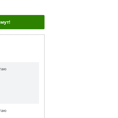
мут!
гаю
гаю