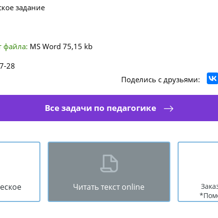
ское задание
 файла:
MS Word
75,15 kb
7-28
Поделись с друзьями:
Все задачи по педагогике
ческое
Читать текст online
Зака
*Пом