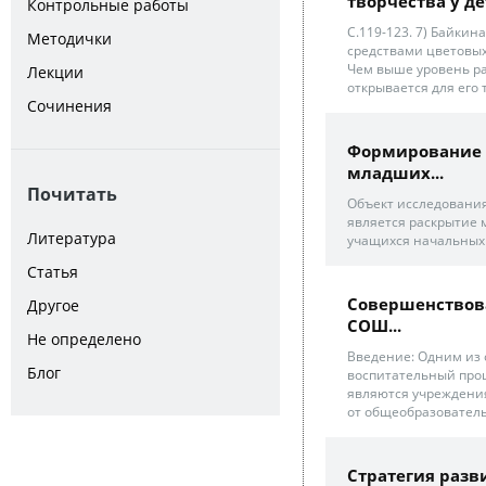
творчества у дет
Контрольные работы
С.119-123. 7) Байки
Методички
средствами цветовых
Чем выше уровень ра
Лекции
открывается для его 
Сочинения
Формирование 
младших...
Почитать
Объект исследования
является раскрытие
Литература
учащихся начальных 
Статья
Совершенствов
Другое
СОШ...
Не определено
Введение: Одним из
Блог
воспитательный проц
являются учреждения
от общеобразователь
Стратегия разв