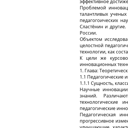
эффективное достиже
Проблемой инновац
талантливых ученых 
педагогоических нау
Сластёнин и другие
России.
Объектом исследова
целостной педагогич
технологии, как сост
К цели же курсово
инновационных техно
1. Глава: Теоретиче
1.1 Педагогические 
1.1.1 Сущность, кла
Научные инновации,
знаний. Различают
технологические и
педагогические инно
Педагогическая ин
прогрессивное измен
улучшающие характе