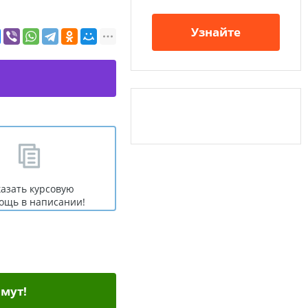
Узнайте
казать курсовую
ощь в написании!
мут!