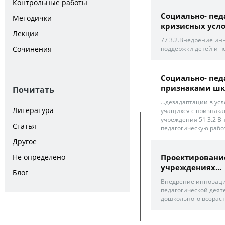
Контрольные работы
Социально- пед
Методички
кризисных усло
Лекции
77 3.2.Внедрение ин
Сочинения
поддержки детей и п
Социально- пед
признаками шко
Почитать
...дезадаптации в ус
Литература
учащихся с признака
учреждения 51 3.2 В
Статья
педагогическую рабо
Другое
Не определено
Проектирование
учреждениях...
Блог
Внедрение инноваци
педагогической деят
дошкольного возраст