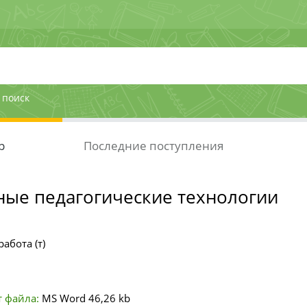
 поиск
р
Последние поступления
ые педагогические технологии
абота (т)
 файла:
MS Word
46,26 kb