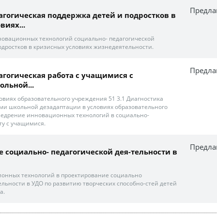
Предла
агогическая поддержка детей и подростков в
виях...
новационных технологий социально- педагогической
одростков в кризисных условиях жизнедеятельности.
Предла
агогическая работа с учащимися с
льной...
ловиях образовательного учреждения 51 3.1 Диагностика
ми школьной дезадаптации в условиях образовательного
недрение инновационных технологий в социально-
ту с учащимися.
Предла
 социально- педагогической дея-тельности в
онных технологий в проектирование социально
ельности в УДО по развитию творческих способно-стей детей
а.