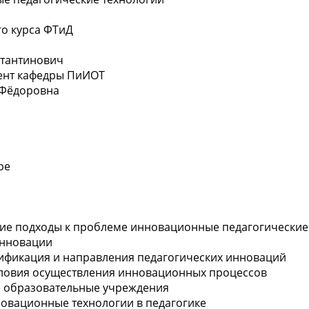
го курса ФТиД
стантинович
цент кафедры ПиИОТ
 Фёдоровна
ре
ские подходы к проблеме инновационные педагогические
инновации
ссификация и направления педагогических инноваций
условия осуществления инновационных процессов
е образовательные учреждения
овационные технологии в педагогике