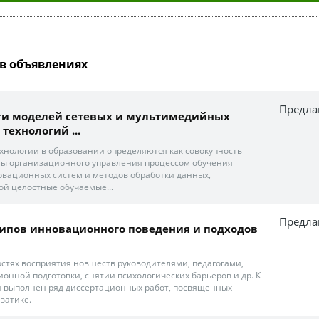
в объявлениях
Предла
сти моделей сетевых и мультимедийных
технологий ...
нологии в образовании определяются как совокупность
мы организационного управления процессом обучения
вационных систем и методов обработки данных,
й целостные обучаемые...
Предла
ипов инновационного поведения и подходов
ностях восприятия новшеств руководителями, педагогами,
онной подготовки, снятии психологических барьеров и др. К
 выполнен ряд диссертационных работ, посвященных
ватике.