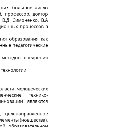
ться большое число
й, профессор, доктор
 В.Д. Симоненко, В.А
ционных процессов в
тия образования как
онные педагогические
 методов внедрения
 технологии
бласти человеческих
енческие, технико-
инноваций являются
, целенаправленное
лементы (новшества),
мой образовательной