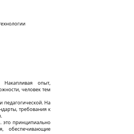
технологии
 Накапливая опыт,
ожности, человек тем
и педагогической. На
ндарты, требования к
.
е. это принципиально
я, обеспечивающие