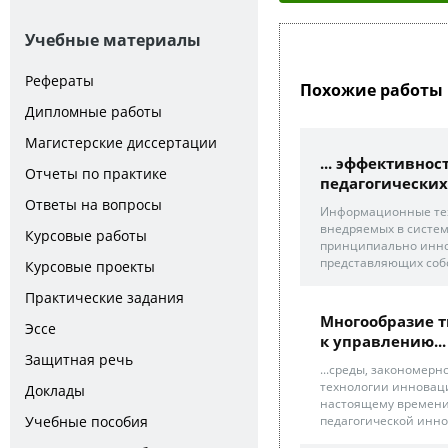
Учебные материалы
Рефераты
Похожие работы 
Дипломные работы
Магистерские диссертации
... эффективно
Отчеты по практике
педагогических 
Ответы на вопросы
Информационные тех
внедряемых в систе
Курсовые работы
принципиально инно
представляющих собо
Курсовые проекты
Практические задания
Многообразие т
Эссе
к управлению...
Защитная речь
...среды, закономер
технологии инноваци
Доклады
настоящему времени
Учебные пособия
педагогической инно