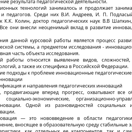
ние результата педагогической деятельности.
ионных технологий занималось и продолжает занима
и педагогов. Среди них В.И. Андреев, И. П. Подласы
к К.К. Колин, доктор педагогических наук В.В Шапкин,
. Все они внесли неоценимый вклад в развитие иннова
ния данной курсовой работы является процесс разви
еской системы, а предметом исследования - инноваци
авная часть объекта исследования.
й работы относится выявление видов, сложностей,
логий, а также их специфика в Российской Федерации.
ские подходы к проблеме инновационные педагогические
инновации
ссификация и направления педагогических инноваций
 продвигающие вперед прогресс, охватывают все о
 социально-экономические, организационно-управл
нновации. Одной из разновидностей социальных 
вации.
новация — это нововведение в области педагогики
ение, вносящее в образовательную среду стабильные э
ристики, как отдельных ее компонентов, так и са