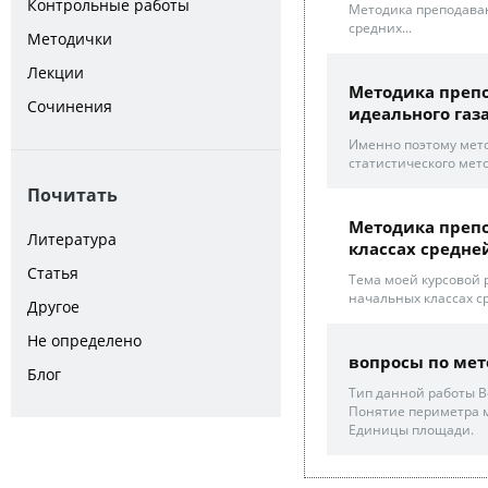
Контрольные работы
Методика преподаван
средних...
Методички
Лекции
Методика преп
Сочинения
идеального газ
Именно поэтому мет
статистического мет
Почитать
Методика препо
Литература
классах средн
Статья
Тема моей курсовой 
начальных классах с
Другое
Не определено
вопросы по ме
Блог
Тип данной работы В
Понятие периметра м
Единицы площади.