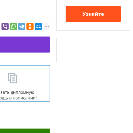
Узнайте
азать дипломную
ощь в написании!