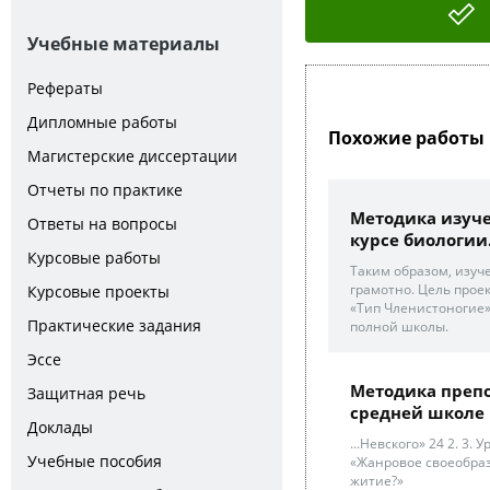
Учебные материалы
Рефераты
Дипломные работы
Похожие работы 
Магистерские диссертации
Отчеты по практике
Методика изуч
Ответы на вопросы
курсе биологии.
Курсовые работы
Таким образом, изуч
грамотно. Цель прое
Курсовые проекты
«Тип Членистоногие»
Практические задания
полной школы.
Эссе
Методика преп
Защитная речь
средней школе
Доклады
...Невского» 24 2. 3. 
Учебные пособия
«Жанровое своеобраз
житие?»