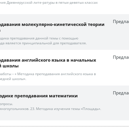
ия Древнерусской лите-ратуры в пятых-девятых классах
Предла
одавания молекулярно-кинетической теории
а
одика преподавания данной темы с помощью
ода является принципиальной для преподавателя.
Предла
давания английского языка в начальных
ей школы
работы – « Методика преподавания английского языка в
редней школы».
Предла
тодике преподавания математики
опросы.
ногоугольников. 23. Методика изучения темы «Площадь».