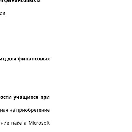
ля финансовых и
од
иц для финансовых
ности учащихся при
нная на приобретение
ние пакета Microsoft