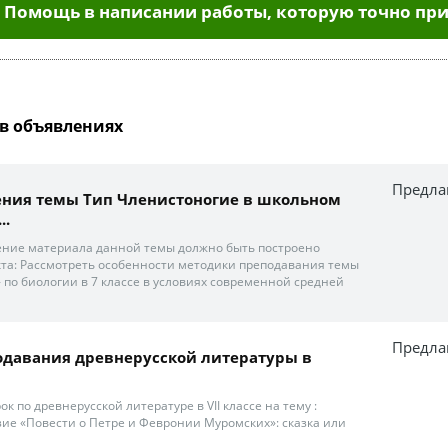
Помощь в написании работы, которую точно при
в объявлениях
Предла
ения темы Тип Членистоногие в школьном
..
ение материала данной темы должно быть построено
кта: Рассмотреть особенности методики преподавания темы
 по биологии в 7 классе в условиях современной средней
Предла
одавания древнерусской литературы в
Урок по древнерусской литературе в VII классе на тему :
ие «Повести о Петре и Февронии Муромских»: сказка или