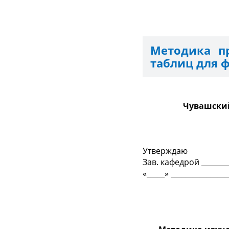
Методика пр
таблиц для ф
Чувашский
Утверждаю
Зав. кафедрой ________
«_____» _______________