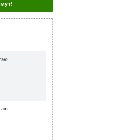
мут!
гаю
гаю