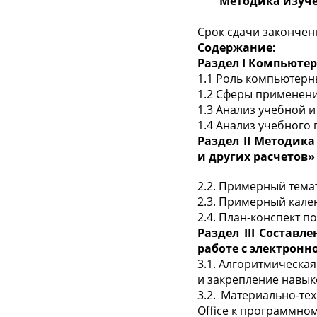
Методика изуче
Срок сдачи законч
Содержание:
Раздел
I
Компьютерн
1.1 Роль компьютерн
1.2 Сферы применен
1.3 Анализ учебной 
1.4 Анализ учебного
Раздел
II
Методика 
и других расчетов»
2.2. Примерный тема
2.3. Примерный кале
2.4. План-конспект п
Раздел
III
Составлен
работе с электрон
3.1. Алгоритмическа
и закрепление навыко
3.2. Материально-те
Office к программно