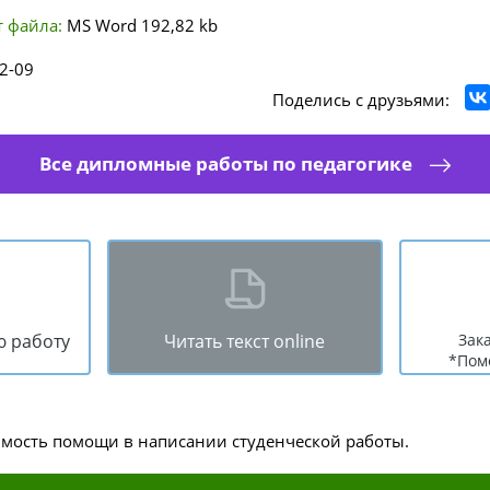
 файла:
MS Word
192,82 kb
2-09
Поделись с друзьями:
Все дипломные работы по педагогике
ю работу
Читать текст online
Зак
*Пом
имость помощи в написании студенческой работы.