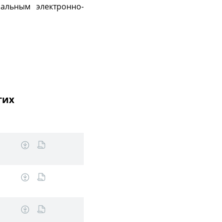
нальным электронно-
гих