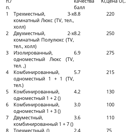
п./
качества Ki,
цена Ui,.
п.
балл
1
Трехместный, 3-х
8.8
220
комнатный Люкс (TV, тел.,
холл)
2
Двухместный, 2-х
8.2
250
комнатный Полулюкс (TV,
тел., холл)
3
Изолированный,
6.9
275
одноместный Люкс (TV,
тел. ,)
4
Комбинированный,
5.7
215
одноместный 1 + 1 (TV,
тел.)
5
Комбинированный,
4.2
130
одноместный 1 + 2 ()
6
Комбинированный,
3.0
100
одноместный 1 + 3 ()
7
Двуместный,
3.6
110
комбинированный 1 + 7 ()
8
Трехместный, ()
2.4
75