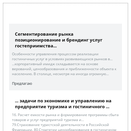
Сегментирование рынка
позиционирование и брендинг услуг
гостеприимства...
Особенности управления процессом реализации
гостиничных услуг в условиях развивающихся рынков в...
...корпоративный имидж складывается на основе
верований, ценообразования и приближенности объекта к
населению. В столице, несмотря на иногда огромную...
Предлагаю
... задачи по экономике и управлению на
предприятие туризма и гостиничного ...
16. Расчет емкости рынка и формирование программы сбыта
товаров и услуг предприятий туризма и...
79.Страхование туристской деятельности в Российской
Федерации. 80.Стратегии ценообразования в гостиничном