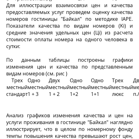
Для иллюстрации взаимосвязи цен и качества
предоставляемых услуг проведем оценку качества
номеров гостиницы "Байкал" по методике IAPE.
Показатели качества по видам номеров (Ki) и
средние значения удельных цен (Цi) из расчета
стоимости оплаты номера на одного человека в
сутки:
По данным таблицы построены графики
изменения цен и качества по представленным
видам номеров (см. рис )
Трех
Одно
Двух
Одно
Одно
Трех
Дв
местный
местный
местный
местный
местный
местный
м
стандарт
1 + 3
1 + 2
1+2
1+1
люкс
п.
Анализ графиков изменения качества и цен на
услуги проживания в гостинице "Байкал" наглядно
иллюстрирует, что в целом по номерному фонду
темпы повышения качества превышают рост цен,