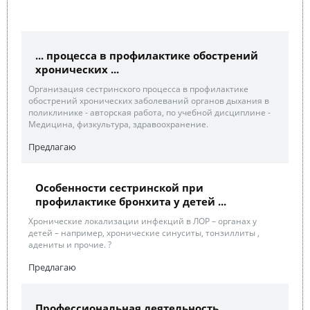
... процесса в профилактике обострений
хронических ...
Организация сестринского процесса в профилактике
обострений хронических заболеваний органов дыхания в
поликлинике - авторская работа, по учебной дисциплине -
Медицина, физкультура, здравоохранение.
Предлагаю
Особенности сестринской при
профилактике бронхита у детей ...
Хронические локализации инфекций в ЛОР – органах у
детей – например, хронические синуситы, тонзиллиты ,
адениты и прочие. ?
Предлагаю
Профессиональная деятельность