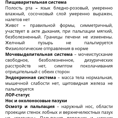
Пищеварительная система
Полость рта
–
язык бледно-розовый, умеренно
влажный, сосочковый слой умеренно вы­ражен,
налетов нет
Живот
–
правильной формы, симметричный,
участвует в акте дыхания, при пальпации мягкий,
безболезненный. Границы печени не изменены.
Желчный пузырь не пальпируется
Физиологические отправления в норме
Мочевыделительная система
– мочеиспускание
свободное, безболезненное, дизурических
расстройств нет, симптом поколачивания
отрицательный с обеих сторон
Эндокринная система
– масса тела нормальная,
мышечной слабости нет, щитовидная железа не
пальпируется
ЛОР-статус
Нос и околоносовые пазухи
Осмотр и пальпация
– наружный нос, области
про­екции стенок лобных и верхнечелюстных пазух