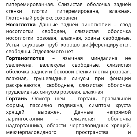
гиперемированная. Слизистая оболочка задней
стенки глотки гиперемирована, влажная.
Глоточный рефлекс сохранен
Носоглотка
Данные задней риноскопии – свод
носоглотки свободен, сли­зистая оболочка
носоглотки розовая, влажная, хоаны свободные.
Устья слуховых труб хорошо дифференцируются,
свободны. Отделяемого нет
Гортаноглотка
– язычная миндалина не
увеличена, валлекулы свободные, слизистая
оболочка задней и боковой стенки глотки розовая,
влажная, грушевидные синусы при фонации
раскрываются, свободные, слизистая оболочка
грушевидных синусов розовая, влажная
Гортань
Осмотр шеи – гортань правильной
формы, пассивно подвижна, симптом хруста
хрящей выражен. Данные непрямой
ларингоскопии – слизистая оболочка
надгортанника, области черпаловидных хрящей,
межчерпаловидного пространства и