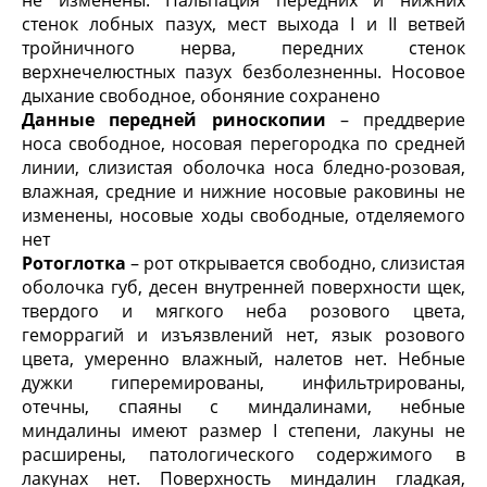
не изменены. Пальпация передних и нижних
стенок лобных пазух, мест выхода I и II ветвей
тройничного нерва, передних стенок
верхнечелюстных пазух безболезненны. Носовое
дыхание свободное, обоняние сохранено
Данные передней риноскопии
– преддверие
носа свободное, носовая перегородка по средней
линии, слизистая оболочка носа бледно-розовая,
влажная, средние и нижние носовые раковины не
изменены, носовые ходы свободные, отделяемого
нет
Ротоглотка
– рот открывается свободно, слизистая
оболочка губ, десен внутренней поверхности щек,
твердого и мягкого неба розового цвета,
геморрагий и изъязвлений нет, язык розового
цвета, умеренно влажный, налетов нет. Небные
дужки гипере­мированы, инфильтрированы,
отечны, спаяны с миндалинами, небные
миндалины имеют размер I степени, лакуны не
расширены, патологического содержимого в
лакунах нет. Поверхность миндалин гладкая,