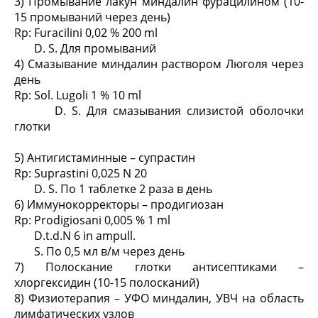
3) Промывание лакун миндалин фурацилином (10-
15 промываний через день)
Rp: Furacilini 0,02 % 200 ml
D. S. Для промываний
4) Смазывание миндалин раствором Люголя через
день
Rp: Sol. Lugoli 1 % 10 ml
D. S. Для смазывания слизистой оболочки
глотки
5) Антигистаминные – супрастин
Rp: Suprastini 0,025 N 20
D. S. По 1 таблетке 2 раза в день
6) Иммунокорректоры – продигиозан
Rp: Prodigiosani 0,005 % 1 ml
D.t.d.N 6 in ampull.
S. По 0,5 мл в/м через день
7) Полоскание глотки антисептиками –
хлоргексидин (10-15 полосканий)
8) Физиотерапия – УФО миндалин, УВЧ на область
лимфатических узлов