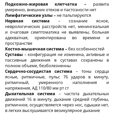
Подкожно-жировая клетчатка –
развита
умеренно, внешних отеков и пастозности нет
Лимфатические узлы –
не пальпируются
Нервная система
– сознание ясное,
неврологических расстройств нет, менингеальная
и очаговая симптоматика не выявлены, больная
адекватная, ориентирована во времени и
пространстве
Костно-мышечная система –
без особенностей
Суставы
– конфигурация не изменена, активные и
пассивные движения в суставах сохранены в
полном объеме, безболезненны
Сердечно-сосудистая система
– тоны сердца
ясные, ритмичные, пульс 76 ударов в минуту,
ритмичный, умеренного наполнения и
напряжения, АД 110/80 мм рт ст
Дыхательная система
– частота дыхательных
движений 16 в минуту, дыхание средней глубины,
ритмичное, осуществляется через нос, одышки нет,
в легких выслушивается везикулярное дыхание