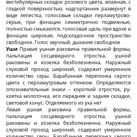
вестибулярных складок розового цвета, влажная, с
гладкой поверхностью, надгортанник развер­нут в
виде лепестка, голосовые складки перламутрово-
серые, при фонации симметрично подвижные,
полностью смыкаются, голосовая щель при вдохе и
фонации широкая, подскладочное пространство
свободное. Голос звучный, дыхание свободное
Уши
Правая ушная раковина правильной формы,
пальпация сосцевидного отростка, ушной
раковины и козелка безболезненна. Наружный
слуховой проход широкий, содержит умеренное
количество серы. Барабанная перепонка серого
цвета с перламутровым оттенком. Определяются
опознавательные знаки – короткий отросток, ру­
коятка молоточка, его передняя и задняя складки,
световой конус. Отделяемого из уха нет
Левая ушная раковина правильной формы,
пальпация сосцевидного отростка, ушной
раковины и козелка безболезненна. Наружный
слуховой проход широкий, содержит умеренное
количество серы. Барабанная перепонка серого