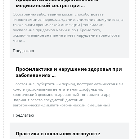
медицинской сестры при ...
Обострению заболевания может способствовать
гиповитаминоз, переохлаждение, снижение иммунитета, а
также очаги хронической инфекции ( тонзиллит ,
воспаление придатков матки и пр.). Кроме того,
исключительное значение имеет нарушение транспорта
мочи...
Предлагаю
Профилактика и нарушение здоровья при
заболеваниях ...
...состояние, пубертатный период, посттравматическая или
конституциональная вегетативная дисфункция,
хронический декомпенсированный тонзиллит и др.;
-вариант вегето-сосудистой дистонии:
ваготонический,симпатикотонический, смешанный
Предлагаю
Практика в школьном логопункте