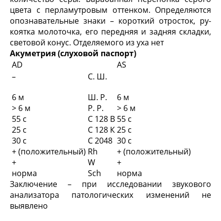
цвета с перламутровым оттенком. Определяются
опознавательные знаки – короткий отросток, ру­
коятка молоточка, его передняя и задняя складки,
световой конус. Отделяемого из уха нет
Акуметрия (слуховой паспорт)
AD
AS
–
С. Ш.
6 м
Ш. Р.
6 м
> 6 м
Р. Р.
> 6 м
55 с
С 128 В
55 с
25 с
С 128 К
25 с
30 с
С 2048
30 с
+ (положительный)
Rh
+ (положительный)
+
W
+
норма
Sch
норма
Заключение – при исследовании звукового
анализатора патологических изменений не
выявлено