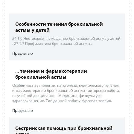
Особенности течения бронхиальной
астмы у детей
24 1.6 Неотложная помощь при бронхиальной астме у детей
. 27 1.7 Профилактика бронхиальной астмы .
Предлагаю
... течения и фармакотерапии
бронхиальной астмы
Особенности этиологии, патогенеза, клинического течения
и фармакотерапии бронхиальной астмы - авторская работа,
по учебной дисциплине - Медицина, физкультура,
здравоохранение. Тип данной работы Курсовая теория.
Предлагаю
Сестринская помощь при бронхиальной