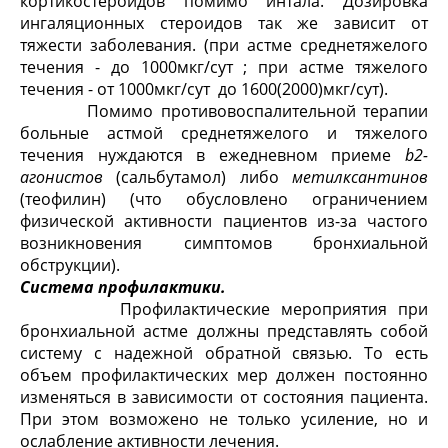
кортикостероидов помимо интала. Дозировка
ингаляционных стероидов так же зависит от
тяжести заболевания. (при астме среднетяжелого
течения - до 1000
мкг
/
сут
; при астме тяжелого
течения - от 1000
мкг
/
сут
до 1600(2000)
мкг
/
сут
).
Помимо противовоспалительной терапии
больные астмой среднетяжелого и тяжелого
течения нуждаются в ежедневном приеме
b
2
-
агонистов
(сальбутамол) либо
метилксантинов
(теофилин) (что обусловлено ограничением
физической активности пациентов из-за частого
возникновения симптомов бронхиальной
обструкции).
Система профилактики.
Профилактические мероприятия при
бронхиальной астме должны представлять собой
систему с надежной обратной связью. То есть
объем профилактических мер должен постоянно
изменяться в зависимости от состояния пациента.
При этом возможено не только усиление, но и
ослабление активности лечения.