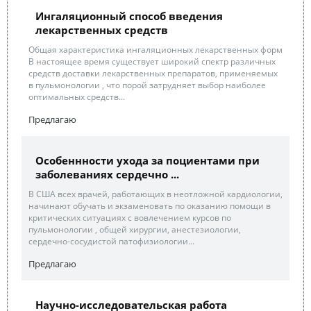
Ингаляционный способ введения
лекарственных средств
Общая характеристика ингаляционных лекарственных форм
В настоящее время существует широкий спектр различных
средств доставки лекарственных препаратов, применяемых
в пульмонологии , что порой затрудняет выбор наиболее
оптимальных средств...
Предлагаю
Особеннности ухода за поциентами при
заболеваниях сердечно ...
В США всех врачей, работающих в неотложной кардиологии,
начинают обучать и экзаменовать по оказанию помощи в
критических ситуациях с вовлечением курсов по
пульмонологии , общей хирургии, анестезиологии,
сердечно-сосудистой патофизиологии...
Предлагаю
Научно-исследовательская работа