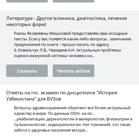
Литература - Другое (клиника, диагностика, лечение
некоторых форм)
Раисы Яковлевны Мешковой предоставляю вам исходные
тексты. Если у вас появятся какие-либо вопросы , замечания,
предложения по книге - проши писать по адресу
6. Ковальчук Л.В., Чередеев А.Н. Актуальные проблемы
оценки иммунной системы человека на...
Скачать
Читать online
Ответы на гос. экзамен по дисциплине "История
Узбекистана" для ВУЗов
Вопросы здравоохранения обретают все более актуальный
характер в мире. По данным ООН, на их...
...реабилитации, дерматологии и венерологии, фтизиатрии и
пульмонологии , эндокринологии. Нет сомнений, что такая
забота о здоровье населения вскоре...