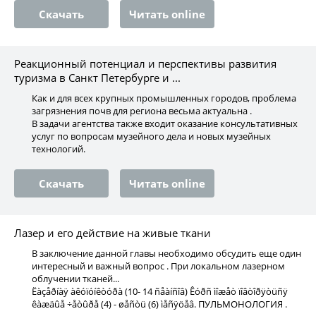
Скачать
Читать online
Реакционный потенциал и перспективы развития
туризма в Санкт Петербурге и ...
Как и для всех крупных промышленных городов, проблема
загрязнения почв для региона весьма актуальна .
В задачи агентства также входит оказание консультативных
услуг по вопросам музейного дела и новых музейных
технологий.
Скачать
Читать online
Лазер и его действие на живые ткани
В заключение данной главы необходимо обсудить еще один
интересный и важный вопрос . При локальном лазерном
облучении тканей...
Ëàçåðíàÿ àêóïóíêòóðà (10- 14 ñåàíñîâ) Êóðñ ìîæåò ïîâòîðÿòüñÿ
êàæäûå ÷åòûðå (4) - øåñòü (6) ìåñÿöåâ. ПУЛЬМОНОЛОГИЯ .