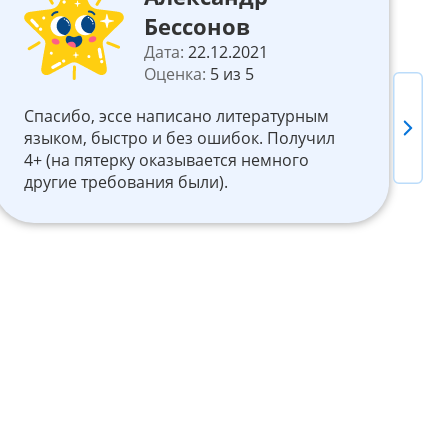
Бессонов
Дата:
22.12.2021
Оценка:
5 из 5
Спасибо, эссе написано литературным
О
Next
языком, быстро и без ошибок. Получил
я
4+ (на пятерку оказывается немного
с
другие требования были).
я
с
н