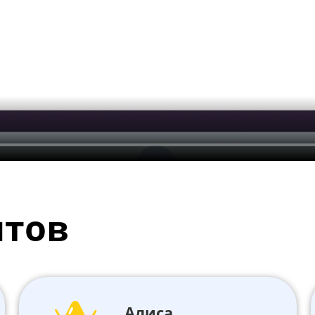
нтов
Алиса