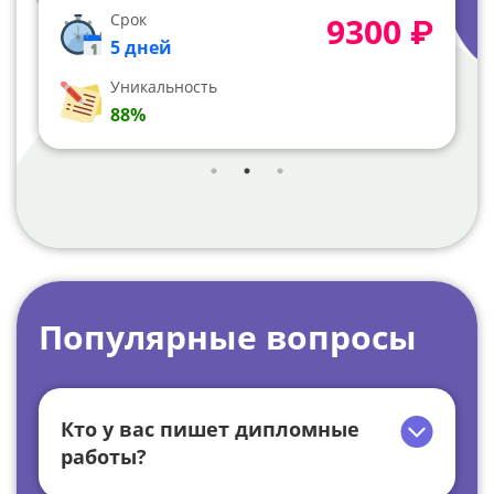
примере Санкт-Петербург
9300 ₽
Срок
29
2 дня
Уникальность
91%
Популярные вопросы
Кто у вас пишет дипломные
работы?