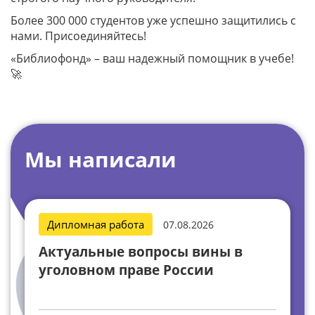
Более 300 000 студентов уже успешно защитились с
нами. Присоединяйтесь!
«Библиофонд» – ваш надежный помощник в учебе!
🚀
Мы написали
Дипломная работа
.2026
07.08.2026
 вины в
Совершенствование сист
сии
государственного управл
строительной отраслью
Российской Федерации (н