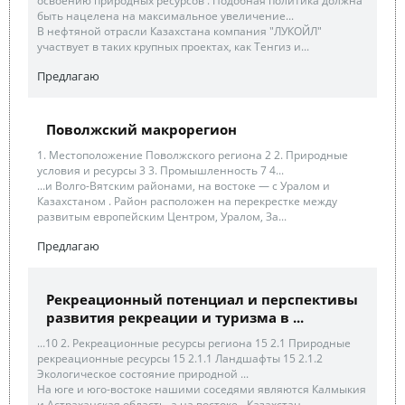
освоению природных ресурсов . Подобная политика должна
быть нацелена на максимальное увеличение...
В нефтяной отрасли Казахстана компания "ЛУКОЙЛ"
участвует в таких крупных проектах, как Тенгиз и...
Предлагаю
Поволжский макрорегион
1. Местоположение Поволжского региона 2 2. Природные
условия и ресурсы 3 3. Промышленность 7 4...
...и Волго-Вятским районами, на востоке — с Уралом и
Казахстаном . Район расположен на перекрестке между
развитым европейским Центром, Уралом, За...
Предлагаю
Рекреационный потенциал и перспективы
развития рекреации и туризма в ...
...10 2. Рекреационные ресурсы региона 15 2.1 Природные
рекреационные ресурсы 15 2.1.1 Ландшафты 15 2.1.2
Экологическое состояние природной ...
На юге и юго-востоке нашими соседями являются Калмыкия
и Астраханская область, а на востоке - Казахстан .