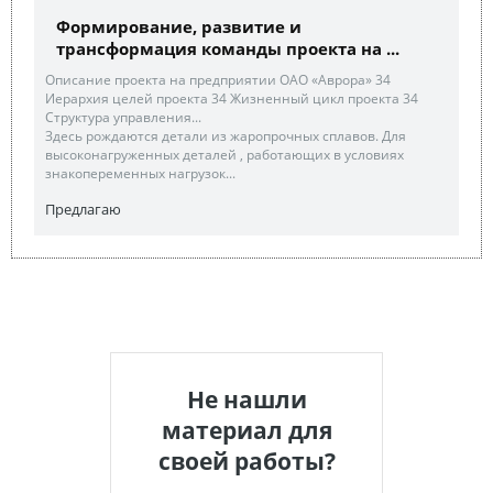
Формирование, развитие и
трансформация команды проекта на ...
Описание проекта на предприятии ОАО «Аврора» 34
Иерархия целей проекта 34 Жизненный цикл проекта 34
Структура управления...
Здесь рождаются детали из жаропрочных сплавов. Для
высоконагруженных деталей , работающих в условиях
знакопеременных нагрузок...
Предлагаю
Не нашли
материал для
своей работы?