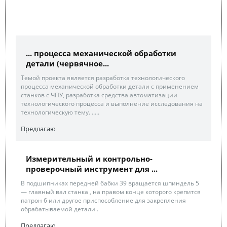
... процесса механической обработки
детали (червячное...
Темой проекта является разработка технологического
процесса механической обработки детали с применением
станков с ЧПУ, разработка средства автоматизации
технологического процесса и выполнение исследования на
технологическую тему. .....
Предлагаю
Измерительный и контрольно-
проверочный инструмент для ...
В подшипниках передней бабки 39 вращается шпиндель 5
— главный вал станка , на правом конце которого крепится
патрон 6 или другое приспособление для закрепления
обрабатываемой детали .
Предлагаю