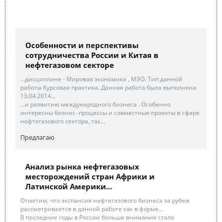
Особенности и перспективы
сотрудничества России и Китая в
нефтегазовом секторе
...дисциплине - Мировая экономика , МЭО. Тип данной
работы Курсовая практика. Данная работа была выполнена
13.04.2014...
...и развитию международного бизнеса . Особенно
интересны бизнес -процессы и совместные проекты в сфере
нефтегазового сектора, так...
Предлагаю
Анализ рынка нефтегазовых
месторождений стран Африки и
Латинской Америки...
Отметим, что экспансия нефтегазового бизнеса за рубеж
рассматривается в данной работе как в форме...
В последние годы в России больше внимания стало