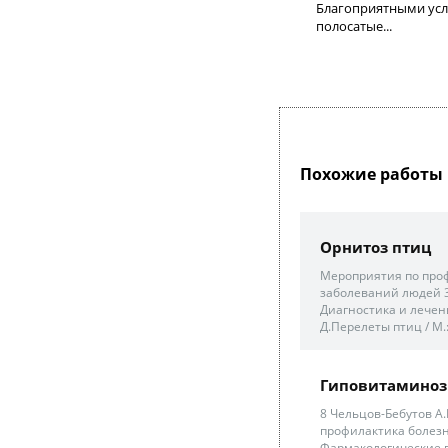
Благоприятными усл
полосатые...
Похожие работы 
Орнитоз птиц
Мероприятия по проф
заболеваний людей 3
Диагностика и лечен
Д.Перелеты птиц / М.:
Гиповитаминоз
8 Чельцов-Бебутов А.
профилактика болезн
Фармакологические п