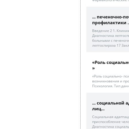
... печеночно-
профилактики .
Введение 2 1. Клини
Диагностика лептосп
больными с печеночн
лептоспироза 17 Закл
«Роль социальн
»
«Роль социально- пс
возникновения и проф
Психология. Тип данн
... социальной
лиц...
Социальная адаптаци
приспособление челов
Диагностика социал