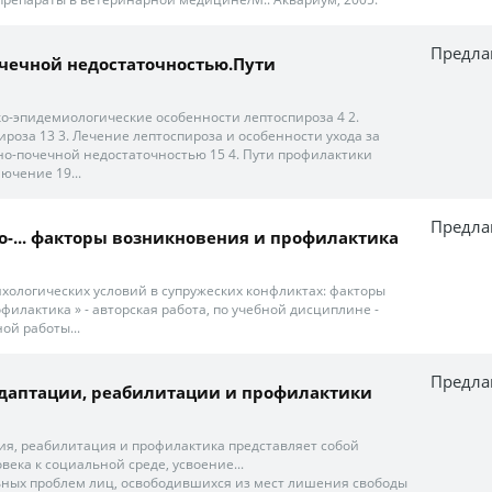
Предла
почечной недостаточностью.Пути
ко-эпидемиологические особенности лептоспироза 4 2.
ироза 13 3. Лечение лептоспироза и особенности ухода за
о-почечной недостаточностью 15 4. Пути профилактики
ючение 19...
Предла
о-... факторы возникновения и профилактика
ихологических условий в супружеских конфликтах: факторы
илактика » - авторская работа, по учебной дисциплине -
ой работы...
Предла
 адаптации, реабилитации и профилактики
я, реабилитация и профилактика представляет собой
ека к социальной среде, усвоение...
ьных проблем лиц, освободившихся из мест лишения свободы