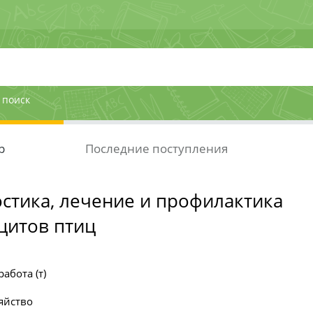
 поиск
р
Последние поступления
стика, лечение и профилактика
итов птиц
абота (т)
яйство