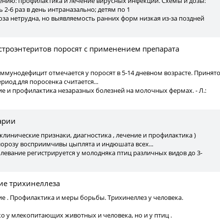
ению: профилактика и лечение вирусных инфекций. Схемы и дозы:
 2-6 раз в день интраназально; детям по 1
за нетрудна, но выявляемость ранних форм низкая из-за поздней
строэнтеритов поросят с применением препарата
ммунодефицит отмечается у поросят в 5-14 дневном возрасте. Принят
ериод для поросенка считается...
ние и профилактика незаразных болезней на молочных фермах. - Л.:
арии
, клинические признаки, диагностика , лечение и профилактика )
лорозу восприимчивы цыплята и индюшата всех...
левание регистрируется у молодняка птиц различных видов до 3-
ие трихинеллеза
ие . Профилактика и меры борьбы. Трихинеллез у человека.
ько у млекопитающих животных и человека, но и у птиц .