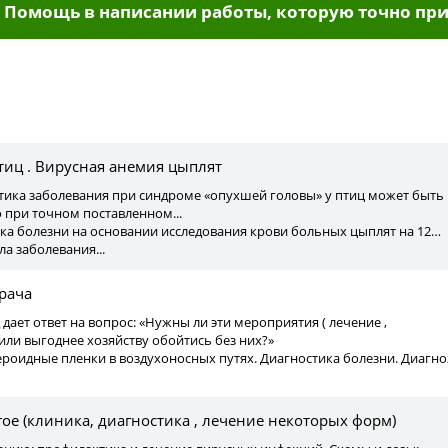
Помощь в написании работы, которую точно при
ы
иц . Вирусная анемия цыплят
тика заболевания при синдроме «опухшей головы» у птиц может быть
 при точном поставленном...
ка болезни на основании исследования крови больных цыплят на 12…
ла заболевания...
рача
дает ответ на вопрос: «Нужны ли эти мероприятия ( лечение ,
 или выгоднее хозяйству обойтись без них?»
ероидные пленки в воздухоносных путях. Диагностика болезни. Диагно
гое (клиника, диагностика , лечение некоторых форм)