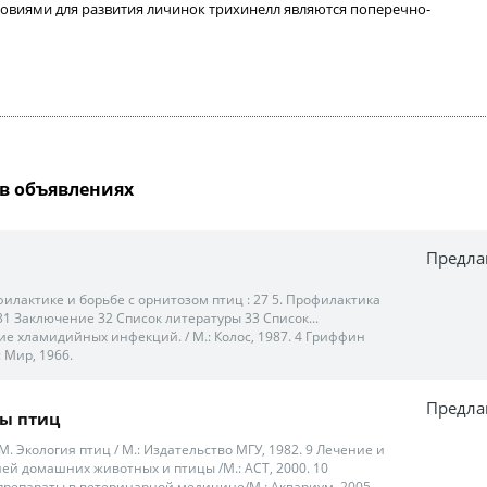
овиями для развития личинок трихинелл являются поперечно-
в объявлениях
Предла
илактике и борьбе с орнитозом птиц : 27 5. Профилактика
1 Заключение 32 Список литературы 33 Список...
ие хламидийных инфекций. / М.: Колос, 1987. 4 Гриффин
 Мир, 1966.
Предла
ы птиц
М. Экология птиц / М.: Издательство МГУ, 1982. 9 Лечение и
ей домашних животных и птицы /М.: АСТ, 2000. 10
репараты в ветеринарной медицине/М.: Аквариум, 2005.