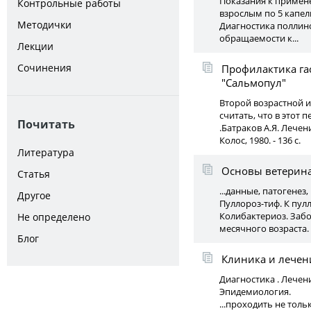
Показания к примен
Контрольные работы
взрослым по 5 капель
Методички
Диагностика поллино
обращаемости к...
Лекции
Сочинения
Профилактика га
"Сальмопул"
Второй возрастной и
считать, что в этот п
Почитать
.Батраков А.Я. Лече
Колос, 1980. - 136 с.
Литература
Основы ветерин
Статья
...данные, патогенез
Другое
Пуллороз-тиф. К пул
Колибактериоз. Забо
Не определено
месячного возраста.
Блог
Клиника и лечен
Диагностика . Лечен
Эпидемиология.
...проходить не тол