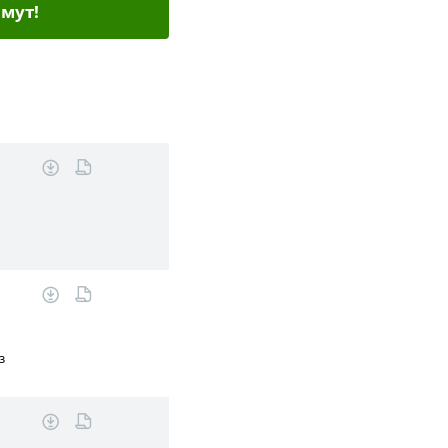
мут!
з