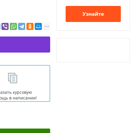
Узнайте
казать курсовую
ощь в написании!