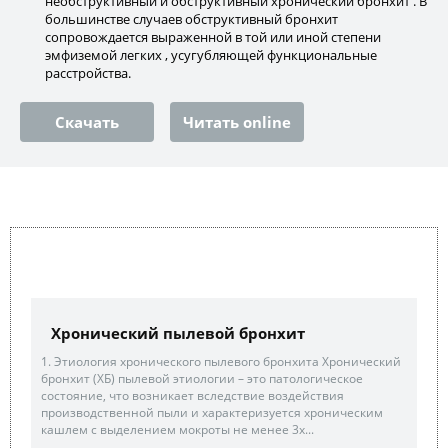
необструктивный и обструктивный хронический бронхит . В
большинстве случаев обструктивный бронхит
сопровождается выраженной в той или иной степени
эмфиземой легких , усугубляющей функциональные
расстройства.
Скачать
Читать online
Хронический пылевой бронхит
1. Этиология хронического пылевого бронхита Хронический
бронхит (ХБ) пылевой этиологии – это патологическое
состояние, что возникает вследствие воздействия
производственной пыли и характеризуется хроническим
кашлем с выделением мокроты не менее 3х...