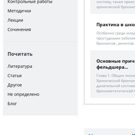
Контрольные работы
систему, также проис
хронический бронхи
Методички
Лекции
Практика в шко
Сочинения
Особенно среди мла
простудными заболев
бронхитов , ринитов.
Почитать
Основные причи
Литература
фельдшера...
Статья
Глава 1. Общие поло
Хронический бронхит
Другое
дыхательной системы
бронхоэктатической 
Не определено
Блог