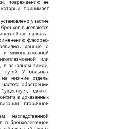
нки, повреждению ее
, который принимает
 установлено участие
 бронхов высеваются
инегнойная палочка,
применению флюорес-
появились данные о
ы) и микоплазмозной
микоплазмозной или
, в основном зимой,
х путей. У больных
я на нижние отделы
о частота обострений
Существует, однако,
онхита в доказанных
визации вторичной
м наследственной
ов в бронхолегочной
х заболеваний легких