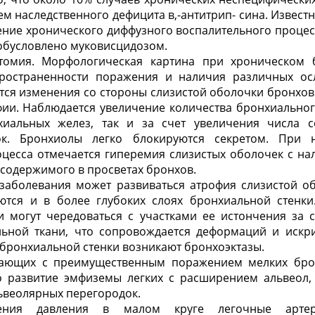
м наследственного дефицита в,-антитрип- сина. Известно
ение хронического диффузного воспалительного проце
обусловлено муковисцидозом.
томия. Морфологическая картина при хроническом 
пространенности поражения и наличия различных ос
ся изменения со стороны слизистой оболочки бронхов
ии. Наблюдается увеличение количества бронхиального
хиальных желез, так и за счет увеличения числа с
ок. Бронхиолы легко блокируются секретом. При 
цесса отмечается гиперемия слизи­стых оболочек с н
о содержимого в просветах бронхов.
 заболевания может развиваться атрофия слизистой об
тся и в более глубоких слоях бронхиальной стенки
и могут чередоваться с участками ее истончения за 
льной ткани, что сопровождается деформаций и искр
 бронхиальной стенки возникают бронхоэктазы.
кающих с преимущественным поражением мелких бро
но развитие эмфиземы легких с расширением альвеол, 
веолярных перегородок.
ения давления в малом круге легочные артер