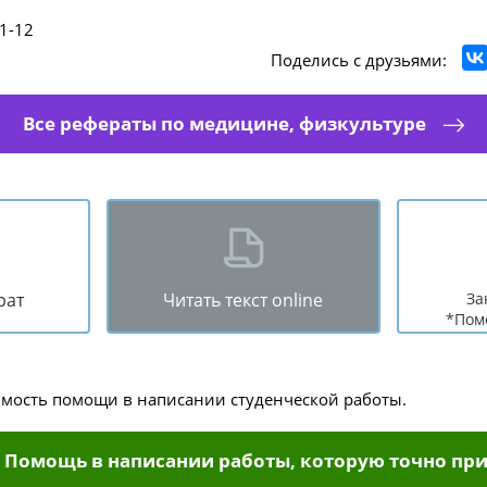
1-12
Поделись с друзьями:
Все рефераты по медицине, физкультуре
рат
Читать текст online
За
*Пом
имость помощи в написании студенческой работы.
Помощь в написании работы, которую точно при