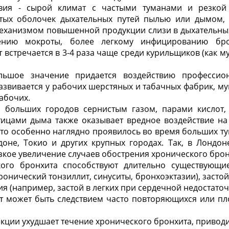
овия - сырой климат с частыми туманами и резкой
тых оболочек дыхательных путей пылью или дымом,
еханизмом повышенной продукции слизи в дыхательных
нию мокроты, более легкому инфицированию брон
 встречается в 3-4 раза чаще среди курильщиков (как му
льшое значение придается воздействию профессион
азвивается у рабочих шерстя­ных и табачных фабрик, м
абочих.
а больших городов сернистым газом, парами кислот
тицами дыма также оказы­вает вредное воздействие н
что особенно наглядно проявилось во время больших ту
оне, Токио и других крупных городах. Так, в Лондоне
зкое увеличение случаев обострения хронического брон
кого бронхита способствуют длительно существующи
хронический тонзиллит, синуситы, бронхоэктазии), засто
я (например, застой в легких при сердечной недостаточ
т может быть следствием часто повторяющихся или пл
ции ухудшает течение хронического бронхита, привод