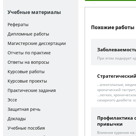
Учебные материалы
Рефераты
Похожие работы 
Дипломные работы
Магистерские диссертации
Заболеваемост
Отчеты по практике
При этом лидирует х
Ответы на вопросы
Курсовые работы
Стратегически
Курсовые проекты
...алкогольные, меди
хронический гастрит
Практические задания
...легких, хроническ
Эссе
сахарного диабета: о
Защитная речь
Профилактика с
Доклады
привычки
Учебные пособия
Влияние курения на 