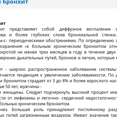
 бронхит
хит
хит представляет собой диффузное воспаление с
ева и более глубоких слоев бронхиальной стенки,
м-с- периодическими обострениями. По определению 
оохранения «к больным хроническим бронхитом отно
окротой не менее трех месяцев в году в течение двух
верхних дыхательных путей, бронхов и легких, которые 
ит - широко распространенное заболевание системы
ечается тенденция к увеличе­нию заболеваемости. По
м бронхитом страдает от 3 до 8% и более взрослого на
ше 50 лет, мужчины -
ем женщины. Следует подчеркнуть высокий процент инв
сти от эмфиземы и легочно- сердечной недостаточност
 больных хроническим бронхитом.
енез. Большая роль принадлежит постоянному раз
ых путей загрязненным воздухом. Имеют значение та