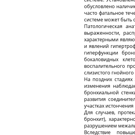
обусловлено наличие
часто фатальное теч
системе может быть 
Патологическая ана
выраженности, рас
характерными являют
и явлений гипертроф
гиперфункции брон
бокаловидных клет
воспалительного про
слизи­стого гнойног
На поздних стадиях
изменения наблюдаю
бронхиальной стенк
развития соедините
участках истончения
Для случаев, проте
бронхит), характер
разрушением межаль
Вследствие повыш