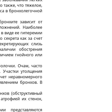
 также, что тяжелое,
сса в бронхолегочной
бронхите зависит от
ложнений. Наиболее
 в виде ее гиперемии
 секрета как за счет
екретирующих слизь
наличии обострения
аличием гнойного или
олочки. Очам, часто
. Участки утолщения
счет неравномерного
ивлением бронхов. В
нхов (обструктивный
атрофией их стенок,
ии представляются