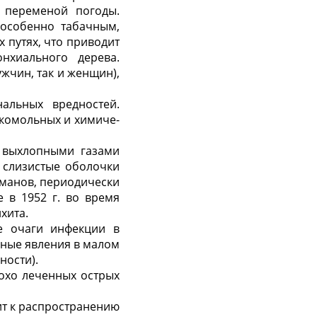
 переменой погоды.
 особенно табачным,
 путях, что приводит
хиального дерева.
жчин, так и женщин),
альных вредностей.
укомольных и химиче­
, выхлопными газами
а слизистые оболочки
манов, периоди­чески
 в 1952 г. во время
хита.
е очаги инфекции в
йные явления в малом
ности).
охо леченных острых
ит к распространению