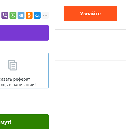
Узнайте
казать реферат
ощь в написании!
мут!