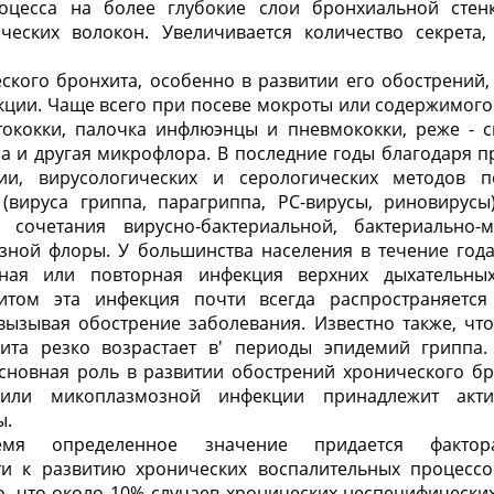
оцесса на более глубо­кие слои бронхиальной сте
еских волокон. Увеличива­ется количество секрета
ского бронхита, особенно в развитии его обострений,
кции. Чаще всего при посеве мокроты или содержимого
птококки, палочка инфлюэнцы и пневмококки, реже - с
а и другая микрофлора. В последние годы благодаря 
ии, вирусологических и серологических методов 
(вируса гриппа, парагриппа, РС-вирусы, риновирус
 сочетания вирусно-бактериальной, бактериально-
зной флоры. У большинства населения в тече­ние года
тная или повторная инфекция верхних дыхательны
итом эта инфекция почти всегда распространяетс
вызывая обострение заболевания. Известно также, чт
ита резко возрастает в' периоды эпидемий гриппа. 
основная роль в развитии обострений хронического бр
 или микоплазмозной инфекции принадлежит акти
ы.
мя определенное значение придается фактора
и к развитию хронических воспалительных процесс
о, что около 10% случаев хронических неспецифически