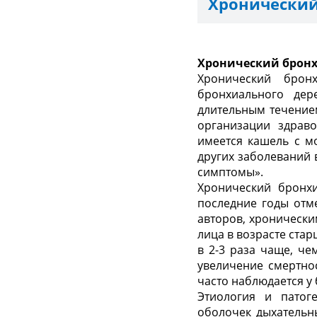
Хронический
Хронический брон
Хронический брон
бронхиального дер
длительным течение
организации здрав
имеется кашель с м
других заболеваний 
симптомы».
Хронический бронх
последние годы отм
авторов, хронически
лица в возрасте стар
в 2-3 раза чаще, ч
увеличение смертно
часто наблюдается у
Этиология и патог
оболочек дыхательн