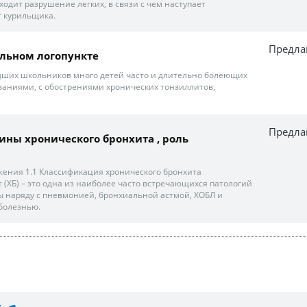
ходит разрушение легких, в связи с чем наступает
т курильщика.
Предла
льном логопункте
дших школьников много детей часто и длительно болеющих
аниями, с обострениями хронических тонзиллитов,
Предла
ны хронического бронхита , роль
жения 1.1 Классификация хронического бронхита
 (ХБ) – это одна из наиболее часто встречающихся патологий
 наряду с пневмонией, бронхиальной астмой, ХОБЛ и
болезнью.