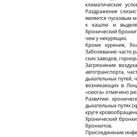
климатические усл
Раздражение слизис
является пусковым м
к кашлю и выделе
Хронический бронхит
чем у некурящих.
Кроме курения, бо
Заболевание часто р
ских заводов, горнор
Загрязнение воздух
автотранспорта, час
дыхательных путей, 
возникающих в Лонд
«смога» отмечено ре
Развитию хроничес
дыхательных путях (
круге кровообращени
Хронический бронхи
бронхитов.
Присоединение инфек