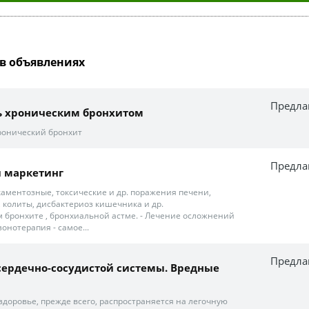
в объявлениях
Предла
ь хроническим бронхитом
ронический бронхит
Предла
й маркетинг
каментозные, токсические и др. поражения печени,
, колиты, дисбактериоз кишечника и др.
ом бронхите , бронхиальной астме. - Лечение осложнений
зонотерапия - самое...
Предла
ердечно-сосудистой системы. Вредные
здоровье, прежде всего, распространяется на легочную