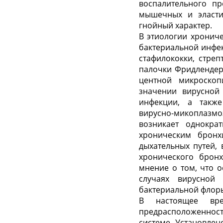
воспалительного пр
мышечных и эластич
гнойный характер.
В этиологии хрониче
бактериальной инфе
стафилококки, стре
палочки Фридлендер
центной микроскоп
значении вирусной 
инфекции, а также
вирусно-микоплазмо
возникает однокра
хроническим бронх
дыхательных путей, 
хронического бронх
мнение о том, что 
случаях вирусной
бактериальной флор
В настоящее вре
предрасположенност
системе. Установлен