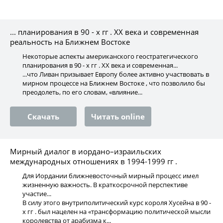
... планирования в 90 - х гг . ХХ века и современная
реальность на Ближнем Востоке
Некоторые аспекты американского геостратегического
планирования в 90 - х гг . ХХ века и современная...
...что Ливан призывает Европу более активно участвовать в
мирном процессе на Ближнем Востоке , что позволило бы
преодолеть, по его словам, «влияние...
Скачать
Читать online
Мирный диалог в иордано–израильских
международных отношениях в 1994-1999 гг .
Для Иордании ближневосточный мирный процесс имел
жизненную важность. В краткосрочной перспективе
участие...
В силу этого внутриполитический курс короля Хусейна в 90 -
х гг . был нацелен на «трансформацию политической мысли
королевства от арабизма к...