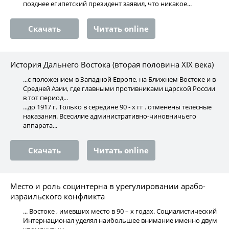
позднее египетский президент заявил, что никакое...
Скачать
Читать online
История Дальнего Востока (вторая половина ХIХ века)
...с положением в Западной Европе, на Ближнем Востоке и в
Средней Азии, где главными противниками царской России
в тот период...
...до 1917 г. Только в середине 90 - х гг . отменены телесные
наказания. Всесилие административно-чиновничьего
аппарата...
Скачать
Читать online
Место и роль социнтерна в урегулировании арабо-
израильского конфликта
... Востоке , имевших место в 90 – х годах. Социалистический
Интернационал уделял наибольшее внимание именно двум