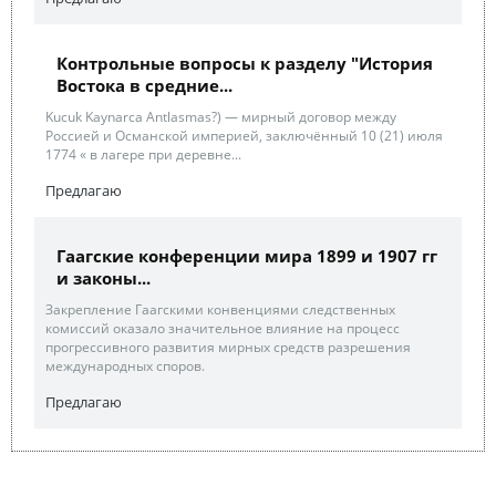
Контрольные вопросы к разделу "История
Востока в средние...
Kucuk Kaynarca Antlasmas?) — мирный договор между
Россией и Османской империей, заключённый 10 (21) июля
1774 « в лагере при деревне...
Предлагаю
Гаагские конференции мира 1899 и 1907 гг
и законы...
Закрепление Гаагскими конвенциями следственных
комиссий оказало значительное влияние на процесс
прогрессивного развития мирных средств разрешения
международных споров.
Предлагаю