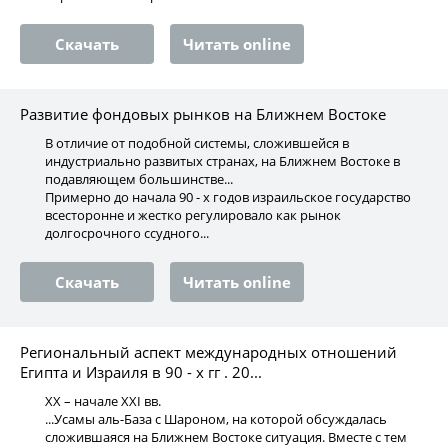
Скачать
Читать online
Развитие фондовых рынков на Ближнем Востоке
В отличие от подобной системы, сложившейся в
индустриально развитых странах, на Ближнем Востоке в
подавляющем большинстве...
Примерно до начала 90 - х годов израильское государство
всесторонне и жестко регулировало как рынок
долгосрочного ссудного...
Скачать
Читать online
Региональный аспект международных отношений
Египта и Израиля в 90 - х гг . 20...
XX – начале XXI вв.
...Усамы аль-База с Шароном, на которой обсуждалась
сложившаяся на Ближнем Востоке ситуация. Вместе с тем