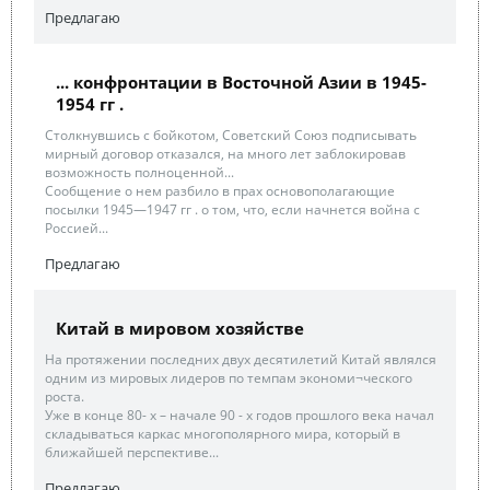
Предлагаю
... конфронтации в Восточной Азии в 1945-
1954 гг .
Столкнувшись с бойкотом, Советский Союз подписывать
мирный договор отказался, на много лет заблокировав
возможность полноценной...
Сообщение о нем разбило в прах основополагающие
посылки 1945—1947 гг . о том, что, если начнется война с
Россией...
Предлагаю
Китай в мировом хозяйстве
На протяжении последних двух десятилетий Китай являлся
одним из мировых лидеров по темпам экономи¬ческого
роста.
Уже в конце 80- х – начале 90 - х годов прошлого века начал
складываться каркас многополярного мира, который в
ближайшей перспективе...
Предлагаю