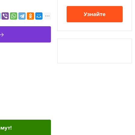
Узнайте
мут!