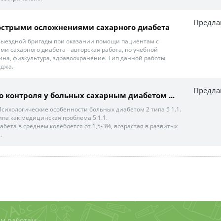
Предла
с острыми осложнениями сахарного диабета
выездной бригады при оказании помощи пациентам с
и сахарного диабета - авторская работа, по учебной
на, физкультура, здравоохранение. Тип данной работы
еджа.
Предла
го контроля у больных сахарным диабетом ...
Психологические особенности больных диабетом 2 типа 5 1.1.
ипа как медицинская проблема 5 1.1.
абета в среднем колеблется от 1,5-3%, возрастая в развитых
.
м работам