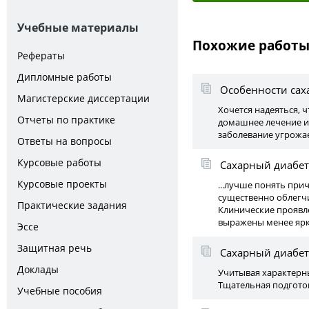
Учебные материалы
Похожие работ
Рефераты
Дипломные работы
Особенности саха
Магистерские диссертации
Хочется надеяться,
Отчеты по практике
домашнее лечение и 
заболевание угрожае
Ответы на вопросы
Курсовые работы
Сахарный диабет
Курсовые проекты
...лучше понять при
существенно облегчи
Практические задания
Клинические проявле
выражены менее ярк
Эссе
Защитная речь
Сахарный диабет
Доклады
Учитывая характерны
Тщательная подгото
Учебные пособия