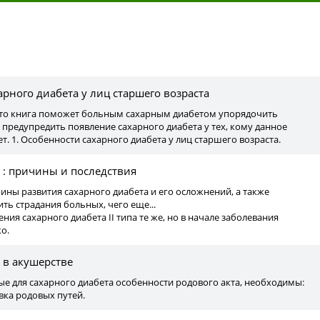
ы
рного диабета у лиц старшего возраста
 что книга поможет больным сахарным диабетом упорядочить
предупредить появление сахарного диабета у тех, кому данное
т. 1. Особенности сахарного диабета у лиц старшего возраста.
 : причины и последствия
чины развития сахарного диабета и его осложнений, а также
ть страдания больных, чего еще...
ния сахарного диабета II типа те же, но в начале заболевания
о.
 в акушерстве
е для сахарного диабета особенности родового акта, необходимы:
вка родовых путей.