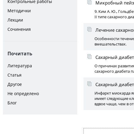
Контрольные работы
Микробный пейз
Методички
9. Ким А. Ю., Гольдб
II типе сахарного диа
Лекции
Сочинения
Лечение сахарно
Особенности течени
вмешательствах.
Почитать
Сахарный диабет
Литература
О причинах развития
сахарного диабета п
Статья
Другое
Сахарный диабет
Инфаркт миокарда я
Не определено
имеет следующие кл
Блог
вдвое чаще, чем в о