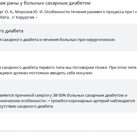
аж раны у больных сахарным диабетом
ерг О. А., Морозов Ю. И. Особенности течения раневого процесса при I 
бета . // Хирургия. –
го диабета
я сахарного диабета и лечения больных при хирургических
 сахарного диабета первого типа мы поговорим позже. При этом типе
ациент должен постоянно вводить себе инсулин.
вляется причиной смерти у 38-50% больных сахарным диабетом и
инические особенности : • тромбоз коронарных артерий наблюдается
тсутствие сахарного диабета