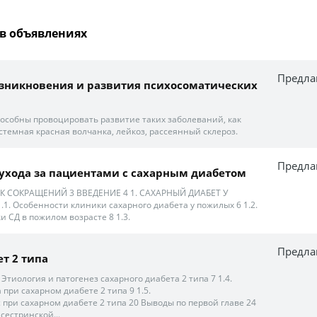
в объявлениях
Предла
зникновения и развития психосоматических
пособны провоцировать развитие таких заболеваний, как
стемная красная волчанка, лейкоз, рассеянный склероз.
Предла
о ухода за пациентами с сахарным диабетом
 СОКРАЩЕНИЙ 3 ВВЕДЕНИЕ 4 1. САХАРНЫЙ ДИАБЕТ У
. Особенности клиники сахарного диабета у пожилых 6 1.2.
 СД в пожилом возрасте 8 1.3.
Предла
т 2 типа
 Этиология и патогенез сахарного диабета 2 типа 7 1.4.
при сахарном диабете 2 типа 9 1.5.
 при сахарном диабете 2 типа 20 Выводы по первой главе 24
сестринской...