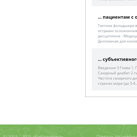
... пациентам 
Тактика фельдшера 
острыми осложнениям
дисциплине - Медици
Дипломная для колл
... субъективно
Введение 3 Глава 1. 
Сахарный диабет 2 т
Частота сахарного ди
странах мира (до 5-6..
© 2003 - 2025 «Библиофонд»
Помощь по учебны