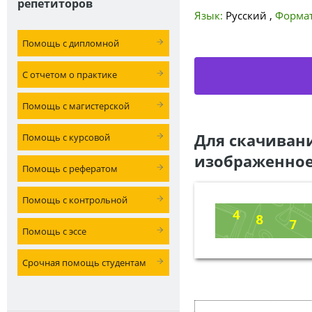
репетиторов
Язык:
Русский
,
Формат
Помощь с дипломной
С отчетом о практике
Помощь с магистерской
Для скачиван
Помощь с курсовой
изображенное
Помощь с рефератом
Помощь с контрольной
Помощь с эссе
Срочная помощь студентам