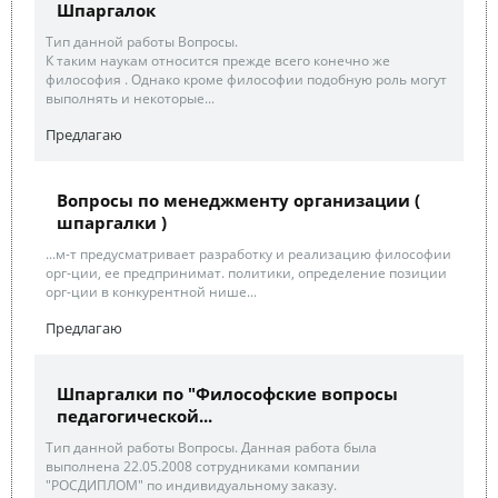
Шпаргалок
Тип данной работы Вопросы.
К таким наукам относится прежде всего конечно же
философия . Однако кроме философии подобную роль могут
выполнять и некоторые...
Предлагаю
Вопросы по менеджменту организации (
шпаргалки )
...м-т предусматривает разработку и реализацию философии
орг-ции, ее предпринимат. политики, определение позиции
орг-ции в конкурентной нише...
Предлагаю
Шпаргалки по "Философские вопросы
педагогической...
Тип данной работы Вопросы. Данная работа была
выполнена 22.05.2008 сотрудниками компании
"РОСДИПЛОМ" по индивидуальному заказу.