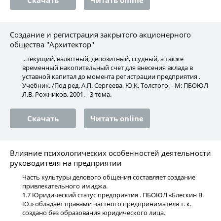
Скачать
Читать online
Создание и регистрация закрытого акционерного
общества "Архитектор"
...текущий, валютный, депозитный, ссудный, а также
временный накопительный счет для внесения вклада в
уставной капитал до момента регистрации предприятия .
Учебник. /Под ред. А.П. Сергеева, Ю.К. Толстого. - М: ПБОЮЛ
Л.В. Рожников, 2001. - 3 тома.
Скачать
Читать online
Влияние психологических особенностей деятельности
руководителя на предприятии
Часть культуры делового общения составляет создание
привлекательного имиджа.
1.7 Юридический статус предприятия . ПБОЮЛ «Блескин В.
Ю.» обладает правами частного предпринимателя т. к.
создано без образования юридического лица.