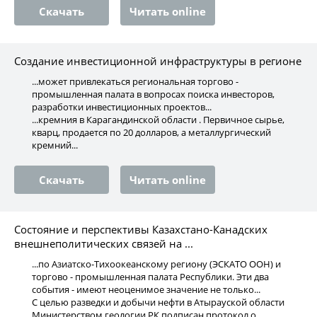
Скачать
Читать online
Создание инвестиционной инфраструктуры в регионе
...может привлекаться региональная торгово -
промышленная палата в вопросах поиска инвесторов,
разработки инвестиционных проектов...
...кремния в Карагандинской области . Первичное сырье,
кварц, продается по 20 долларов, а металлургический
кремний...
Скачать
Читать online
Состояние и перспективы Казахстано-Канадских
внешнеполитических связей на ...
...по Азиатско-Тихоокеанскому региону (ЭСКАТО ООН) и
торгово - промышленная палата Республики. Эти два
события - имеют неоценимое значение не только...
С целью разведки и добычи нефти в Атырауской области
Министерством геологии РК подписан протокол о...