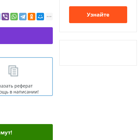
Узнайте
казать реферат
ощь в написании!
мут!