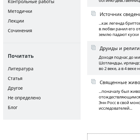
богиню-девственницу
Контрольные работы
Методички
Источник сведен
Лекции
...как легенда бритт
в любви ранил его от
Сочинения
землю падают куски п
Друиды и религи
Почитать
Доходя подчас до ми
Шотландцы, ирландск
Литература
во 2 веке, а в 4 веке
Статья
Священные живо
Другое
...поначалу был жи
отождествляющимся с
Не определено
Энн Росс в свой мон
Блог
исследователей...