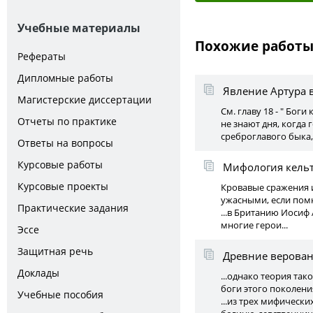
Учебные материалы
Похожие работ
Рефераты
Дипломные работы
Явление Артура 
Магистерские диссертации
См. главу 18 - " Бог
Отчеты по практике
не знают дня, когда 
среброглавого быка
Ответы на вопросы
Курсовые работы
Мифология кель
Курсовые проекты
Кровавые сражения 
ужасными, если помн
Практические задания
...в Британию Иосиф
многие герои...
Эссе
Защитная речь
Древние верован
Доклады
...однако теория та
боги этого поколения
Учебные пособия
...из трех мифически