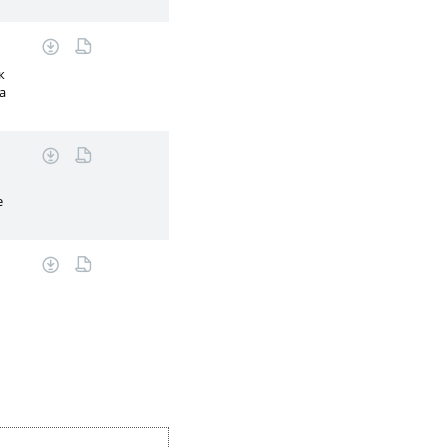
к
а
е