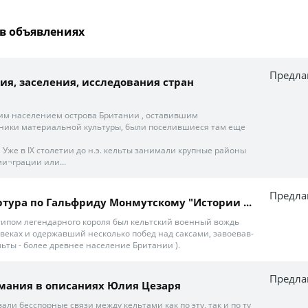
в объявлениях
Предла
ия, заселения, исследования стран
м населением острова Британии , оставившим
ники материальной культуры, были поселившиеся там еще
 Уже в IX столетии до н.э. кельты занимали крупные районы
и¬грации или...
Предла
ртура по Гальфриду Монмутскому "Истории ...
ипом легендарного короля был кельтский военный вождь
 веках и одержавший несколько побед над саксами, завоевав-
ьты - более древнее население Британии ).
Предла
мания в описаниях Юлия Цезаря
али бесспорные связи между кельтами как по эту, так и по ту