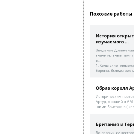
Похожие работы 
История открыт
изучаемого ...
Введение Древнейши
значительные памят
в...
1. Кельтские племена
Европы. Вследствие м
Образ короля А
Историческим протот
Артур, живший в V-VI
шими Британию ( кел
Британия и Гер
Во-первых, существов