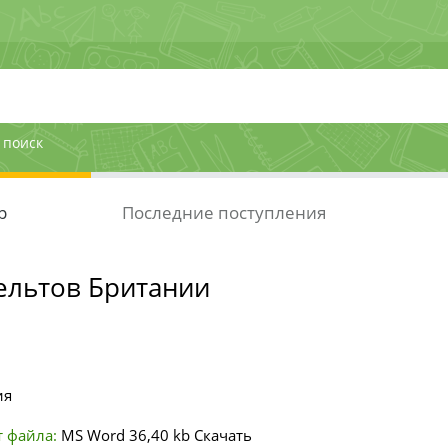
 поиск
р
Последние поступления
ельтов Британии
ия
 файла:
MS Word
36,40 kb
Скачать