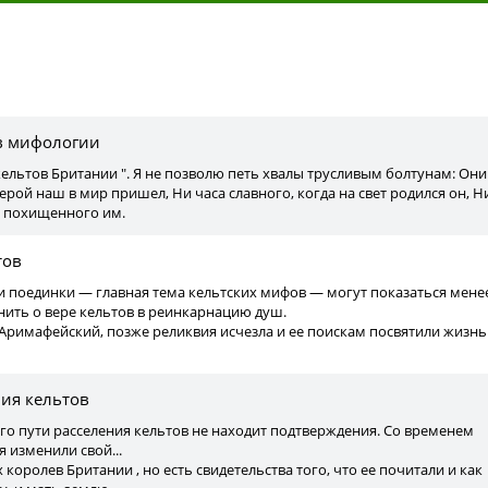
ы
в мифологии
и кельтов Британии ". Я не позволю петь хвалы трусливым болтунам: Они
герой наш в мир пришел, Ни часа славного, когда на свет родился он, Н
, похищенного им.
тов
и поединки — главная тема кельтских мифов — могут показаться мене
ить о вере кельтов в реинкарнацию душ.
 Аримафейский, позже реликвия исчезла и ее поискам посвятили жизнь
ия кельтов
кого пути расселения кельтов не находит подтверждения. Со временем
 изменили свой...
х королев Британии , но есть свидетельства того, что ее почитали и как