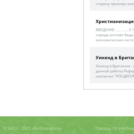
сторону пролива; кел
Христианизация
ВВЕДЕНИЕ ….. ... …..
народа англов» Беды
экономическая систем
Уикенд в Брит
Уикенд в Британии - 
данной работы Рефер
компании "РОСДИПЛО
© 2003 - 2025 «Библиофонд»
Помощь по учебны