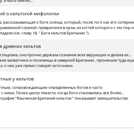
, и мать-землю...
ий о кельтской мифологии
ов, рассказывающая о боге солнца, который, после того как его соперни
равленной стрелой, превратился в орла, из когтей которого с тех пор н
адали (см. главу 18, " Боги кельтов Британии ").
я древних кельтов
стицизма, она прочно держала сознание всех верующих и делала их...
ие захватчики и поселенцы в северной Британии , проникали туда ещ
 н.э. о них уже прямо говорят источники.
тные у кельтов
вотным, сопровождающим определенных богов и часто
 ними. Позже центр тяжести, когда боги становились все более...
ографии “Языческая Британия кельтов ” показывает замешательство