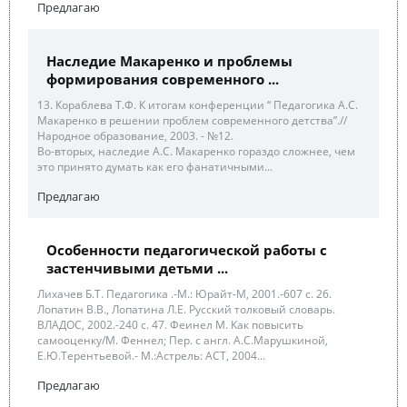
Предлагаю
Наследие Макаренко и проблемы
формирования современного ...
13. Кораблева Т.Ф. К итогам конференции “ Педагогика А.С.
Макаренко в решении проблем современного детства”.//
Народное образование, 2003. - №12.
Во-вторых, наследие А.С. Макаренко гораздо сложнее, чем
это принято думать как его фанатичными...
Предлагаю
Особенности педагогической работы с
застенчивыми детьми ...
Лихачев Б.Т. Педагогика .-М.: Юрайт-М, 2001.-607 с. 26.
Лопатин В.В., Лопатина Л.Е. Русский толковый словарь.
ВЛАДОС, 2002.-240 с. 47. Феинел М. Как повысить
самооценку/М. Феннел; Пер. с англ. А.С.Марушкиной,
Е.Ю.Терентьевой.- М.:Астрель: АСТ, 2004...
Предлагаю