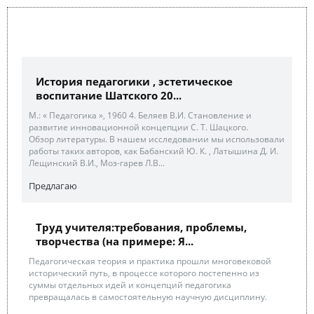
История педагогики , эстетическое
воспитание Шатского 20...
М.: « Педагогика », 1960 4. Беляев В.И. Становление и
развитие инновационной концепции С. Т. Шацкого.
Обзор литературы. В нашем исследовании мы использовали
работы таких авторов, как Бабанский Ю. К. , Латышина Д. И.
Лещинский В.И., Моз-гарев Л.В...
Предлагаю
Труд учителя:требования, проблемы,
творчества (на примере: Я...
Педагогическая теория и практика прошли многовековой
исторический путь, в процессе которого постепенно из
суммы отдельных идей и концепций педагогика
превращалась в самостоятельную научную дисциплину.