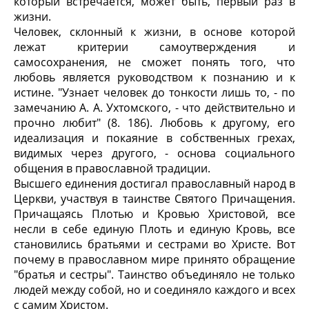
который встречается, может быть, первый раз в
жизни.
Человек, склонный к жизни, в основе которой
лежат критерии самоутверждения и
самосохранения, не сможет понять того, что
любовь является руководством к познанию и к
истине. "Узнает человек до тонкости лишь то, - по
замечанию А. А. Ухтомского, - что действительно и
прочно любит" (8. 186). Любовь к другому, его
идеализация и покаяние в собственных грехах,
видимых через другого, - основа социального
общения в православной традиции.
Высшего единения достигал православный народ в
Церкви, участвуя в таинстве Святого Причащения.
Причащаясь Плотью и Кровью Христовой, все
несли в себе единую Плоть и единую Кровь, все
становились братьями и сестрами во Христе. Вот
почему в православном мире принято обращение
"братья и сестры". Таинство объединяло не только
людей между собой, но и соединяло каждого и всех
с самим Христом.