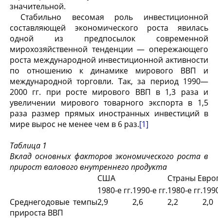
значительной.
Стабильно весомая роль инвестиционной
составляющей экономического роста явилась
одной из предпосылок современной
мирохозяйственной тенденции — опережающего
роста международной инвестиционной активности
по отношению к динамике мирового ВВП и
международной торговли. Так, за период 1990—
2000 гг. при росте мирового ВВП в 1,3 раза и
увеличении мирового товарного экспорта в 1,5
раза размер прямых иностранных инвестиций в
мире вырос не менее чем в 6 раз.
[1]
Таблица 1
Вклад основных факторов экономического роста в
прирост валового внутреннего продукта
США
Страны Евро
1980-е гг.
1990-е гг.
1980-е гг.
1990
Среднегодовые темпы
2,9
2,6
2,2
2,0
прироста ВВП