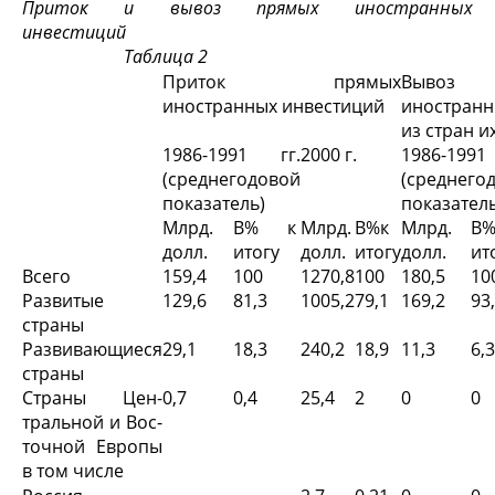
Приток и вывоз прямых иностранных
инвестиций
Таблица 2
Приток прямых
Выво
иностранных инвестиций
иностран
из стран 
1986-1991 гг.
2000 г.
1986-199
(среднегодовой
(среднего
показатель)
показатель
Млрд.
В% к
Млрд.
В%к
Млрд.
В
долл.
итогу
долл.
итогу
долл.
ит
Всего
159,4
100
1270,8
100
180,5
10
Развитые
129,6
81,3
1005,2
79,1
169,2
93
стра­ны
Развивающиеся
29,1
18,3
240,2
18,9
11,3
6,3
страны
Страны Цен­
0,7
0,4
25,4
2
0
0
тральной и Вос­
точной Европы
в том числе