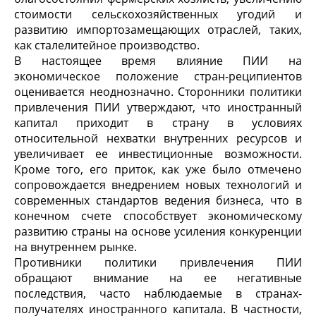
стоимости сельскохозяйственных угодий и
развитию импортозамещающих отраслей, таких,
как стале­литейное производство.
В настоящее время влияние ПИИ на
экономическое положение стран-реципиентов
оценивается неоднозначно. Сторонники полити­ки
привлечения ПИИ утверждают, что иностранный
капитал при­ходит в страну в условиях
относительной нехватки внутренних ре­сурсов и
увеличивает ее инвестиционные возможности.
Кроме того, его приток, как уже было отмечено
сопровождается внедрением новых технологий и
совре­менных стандартов ведения бизнеса, что в
конечном счете способ­ствует экономическому
развитию страны на основе усиления конку­ренции
на внутреннем рынке.
Противники политики привлечения ПИИ
обращают внимание на ее негативные
последствия, часто наблюдаемые в странах-
получателях иностранного капитала. В частности,