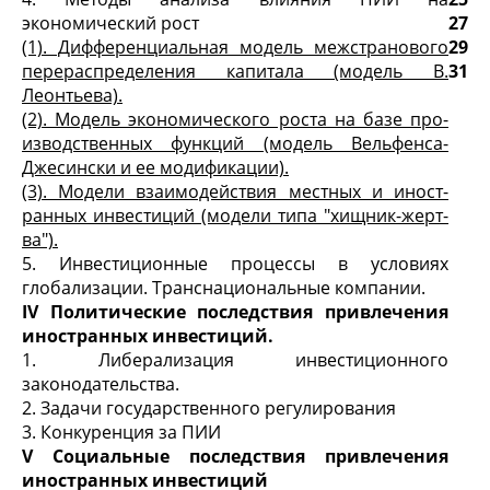
экономический рост
27
(1). Дифференциальная модель межстранового
29
перераспределения капитала (модель В.
31
Леонтье­ва).
(2). Модель экономического роста на базе про­
изводственных функций (модель Вельфенса-
Джесински и ее модификации).
(3). Модели взаимодействия местных и иност­
ранных инвестиций (модели типа "хищник-жерт­
ва").
5. Инвестиционные процессы в условиях
глобализации. Транснациональные компании.
IV Политические последствия привлечения
иностранных инвестиций.
1. Либерализация инвестиционного
законодательства.
2. Задачи государственного регулирования
3. Конкуренция за ПИИ
V Социальные последствия привлечения
иностранных инвестиций