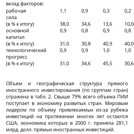
вклад факторов:
рабочая
1,1
0,9
0,3
0,2
сила
(в % к итогу)
38,0
34,6
13,6
10,0
основной
0,9
0,8
0,9
0,8
капитал
(в % к итогу)
31,0
30,8
40,9
40,0
технологический
0,9
0,9
1,0
1,0
прогресс
(в % к итогу)
31,0
34,6
45,5
30,6
Объем и географическая структура прямого
иностранного инвестирования (по группам стран)
отражена в табл. 2. Свыше 79% всего объема ПИИ
поступает в экономику развитых стран. Мировым
лидером по объему привлекаемых из-за рубежа
инвестиций на протяжении многих лет остаются
США, экономика которых в 2000 г. приняла 281,1
млрд. долл. прямых иностранных инвестиций.