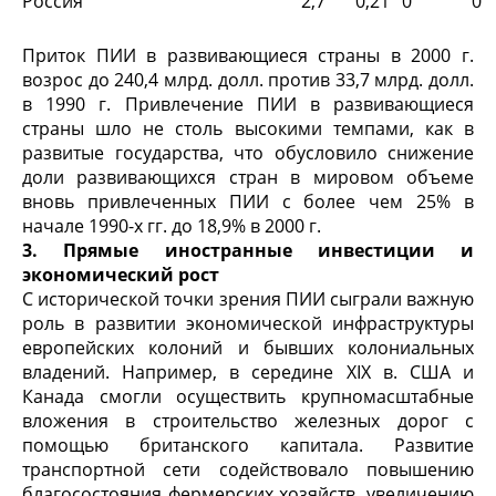
Россия
2,7
0,21
0
0
Приток ПИИ в развивающиеся страны в 2000 г.
возрос до 240,4 млрд. долл. против 33,7 млрд. долл.
в 1990 г. Привлечение ПИИ в развивающиеся
страны шло не столь высокими темпами, как в
развитые государства, что обусловило снижение
доли разви­вающихся стран в мировом объеме
вновь привлеченных ПИИ с более чем 25% в
начале 1990-х гг. до 18,9% в 2000 г.
3. Прямые иностранные инвестиции и
экономический рост
С исторической точки зрения ПИИ сыграли важную
роль в развитии экономической инфраструктуры
европейских колоний и бывших колониальных
владений. Например, в середине XIX в. США и
Канада смогли осуществить крупномасштабные
вложения в стро­ительство железных дорог с
помощью британского капитала. Разви­тие
транспортной сети содействовало повышению
благосостояния фермерских хозяйств, увеличению