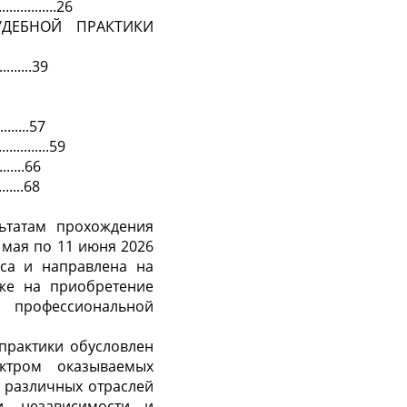
..........26
УДЕБНОЙ ПРАКТИКИ
...........39
.........57
..........59
.........66
........68
ьтатам прохождения
 мая по 11 июня 2026
сса и направлена на
кже на приобретение
 профессиональной
практики обусловлен
ктром оказываемых
 различных отраслей
и, независимости и