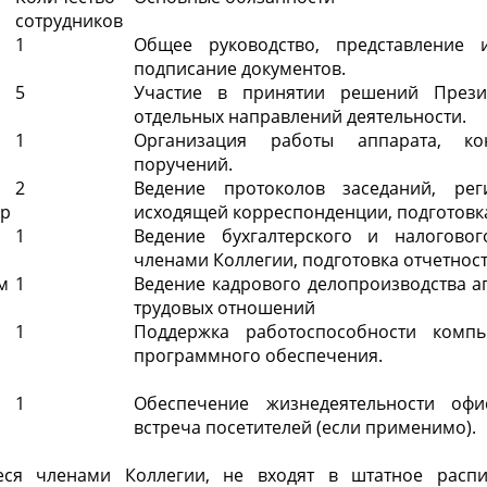
сотрудников
1
Общее руководство, представление и
подписание документов.
5
Участие в принятии решений Прези
отдельных направлений деятельности.
1
Организация работы аппарата, ко
поручений.
2
Ведение протоколов заседаний, рег
яр
исходящей корреспонденции, подготовк
1
Ведение бухгалтерского и налоговог
членами Коллегии, подготовка отчетност
м
1
Ведение кадрового делопроизводства а
трудовых отношений
1
Поддержка работоспособности комп
программного обеспечения.
1
Обеспечение жизнедеятельности офи
встреча посетителей (если применимо).
еся членами Коллегии, не входят в штатное распи