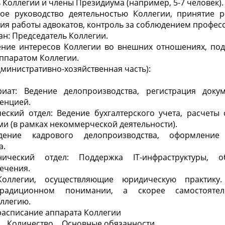
 Коллегии и члены Президиума (например, 5-7 человек).
ое руководство деятельностью Коллегии, принятие
ия работы адвокатов, контроль за соблюдением профес
н: Председатель Коллегии.
ение интересов Коллегии во внешних отношениях, под
ппаратом Коллегии.
дминистративно-хозяйственная часть):
риат: Ведение делопроизводства, регистрация доку
енцией.
еский отдел: Ведение бухгалтерского учета, расчеты 
и (в рамках некоммерческой деятельности).
дение кадрового делопроизводства, оформление 
а.
нический отдел: Поддержка IT-инфраструктуры, 
ечения.
Коллегии, осуществляющие юридическую практику
радиционном понимании, а скорее самостоятел
ллегию.
 расписание аппарата Коллегии
Количество
Основные обязанности