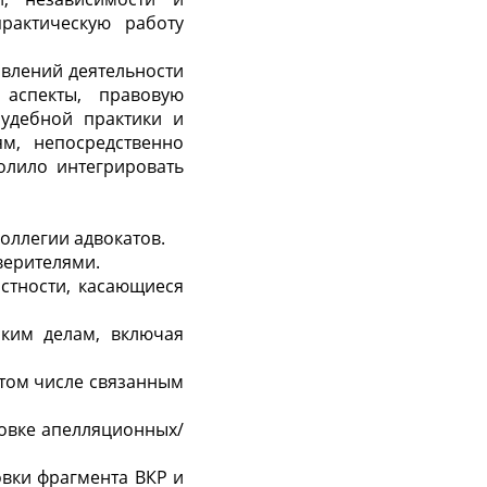
рактическую работу
влений деятельности
 аспекты, правовую
судебной практики и
м, непосредственно
олило интегрировать
оллегии адвокатов.
верителями.
астности, касающиеся
ским делам, включая
 том числе связанным
товке апелляционных/
овки фрагмента ВКР и