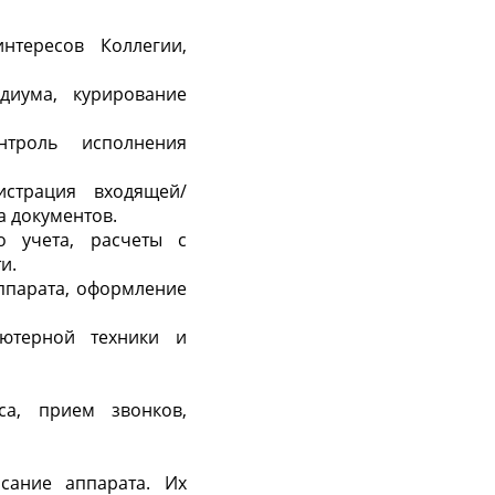
нтересов Коллегии,
диума, курирование
нтроль исполнения
истрация входящей/
а документов.
о учета, расчеты с
и.
ппарата, оформление
ьютерной техники и
са, прием звонков,
сание аппарата. Их