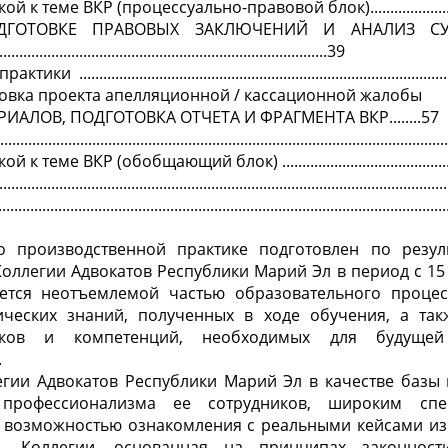
 к теме ВКР (процессуально-правовой блок).........................
ДГОТОВКЕ ПРАВОВЫХ ЗАКЛЮЧЕНИЙ И АНАЛИЗ С
...................................................................................39
 практики
..........................................................................................
отовка проекта апелляционной / кассационной жалобы
ИАЛОВ, ПОДГОТОВКА ОТЧЕТА И ФРАГМЕНТА ВКР........57
.................................................................................................
теме ВКР (обобщающий блок) .............................................
....................................................................................................
................................................................................................
о производственной практике подготовлен по резул
оллегии Адвокатов Республики Марий Эл в период с 15
яется неотъемлемой частью образовательного проце
ических знаний, полученных в ходе обучения, а та
ыков и компетенций, необходимых для будущей
.
гии Адвокатов Республики Марий Эл в качестве базы 
профессионализма ее сотрудников, широким спе
и возможностью ознакомления с реальными кейсами из
ть Коллегии, основанная на принципах законност