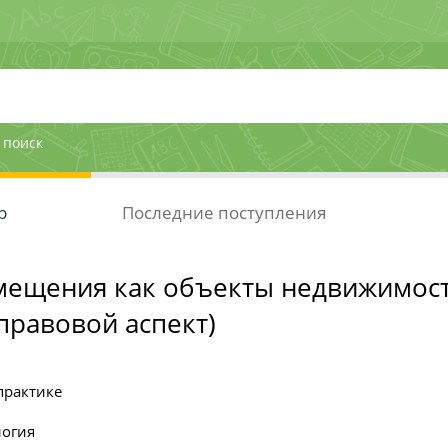
 поиск
р
Последние поступления
ещения как объекты недвижимос
правовой аспект)
практике
огия