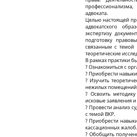
профессионализма,
адвоката.
Целью настоящей пр
адвокатского обра
экспертизу докумен
подготовку правов
связанным с темой 
теоретические иссле
В рамках практики б
?
Ознакомиться с орг
?
Приобрести навыки
?
Изучить теоретиче
нежилых помещений 
?
Освоить методику
исковые заявления и
?
Провести анализ с
с темой ВКР.
?
Приобрести навыки
кассационных жалоб
?
Обобщить полученн