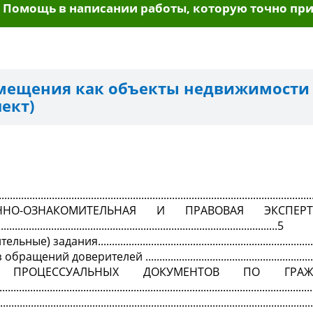
Помощь в написании работы, которую точно при
ещения как объекты недвижимости 
ект)
........................................................................................................
ННО-ОЗНАКОМИТЕЛЬНАЯ И ПРАВОВАЯ ЭКСПЕР
........................................................................................5
дания...............................................................................
ий доверителей ...............................................................
А ПРОЦЕССУАЛЬНЫХ ДОКУМЕНТОВ ПО ГРАЖ
..............................................................................................................
.................................................................................................