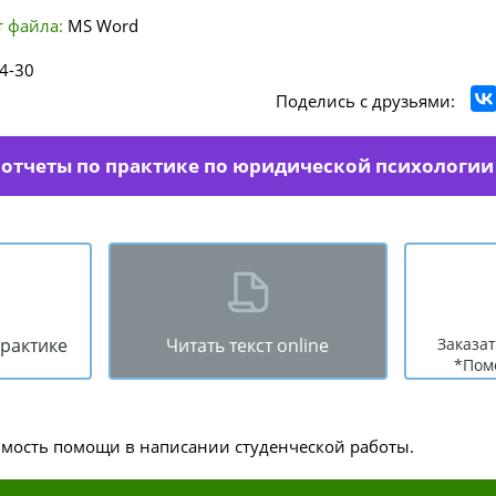
 файла:
MS Word
4-30
Поделись с друзьями:
 отчеты по практике по юридической психологии
практике
Читать текст online
Заказат
*Пом
имость помощи в написании студенческой работы.