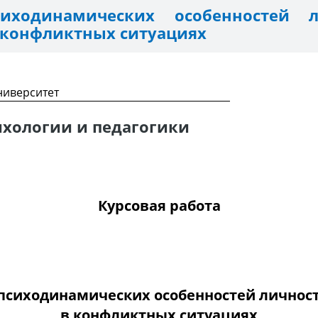
иходинамических особенностей 
 конфликтных ситуациях
ниверситет
ихологии и педагогики
Курсовая работа
психодинамических особенностей личнос
в конфликтных ситуациях