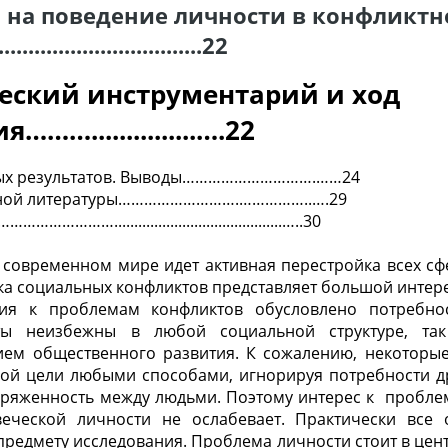
 на поведение личности в конфликтн
............................22
ческий инструментарий и ход
……...............….22
нных результатов. Выводы………………………….……24
нной литературы……………………….……………..….29
..........................................…..30
в современном мире идет активная перестройка всех с
а социальных конфликтов представляет большой интере
ия к проблемам конфликтов обусловлено потребно
ты неизбежны в любой социальной структуре, та
ем общественного развития. К сожалению, некоторые
ной цели любыми способами, игнорируя потребности др
пряженность между людьми. Поэтому интерес к пробле
еческой личности не ослабевает. Практически все
предмету исследования. Проблема личности стоит в цент