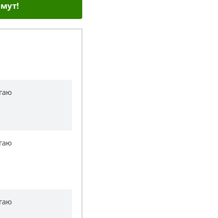
мут!
гаю
гаю
гаю