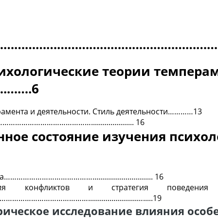
………………………………………………………………
ихологические теории темперам
.…….6
ерамента и деятельности. Стиль деятельности…………13
……………………………...................... 16
нное состояние изучения психо
…………………………………............................... 16
ация конфликтов и стратегия поведения
…………………….........................….....19
рическое исследование влияния особ