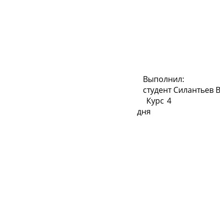
Выполнил:
студент Силантье
Курс
дня Нау