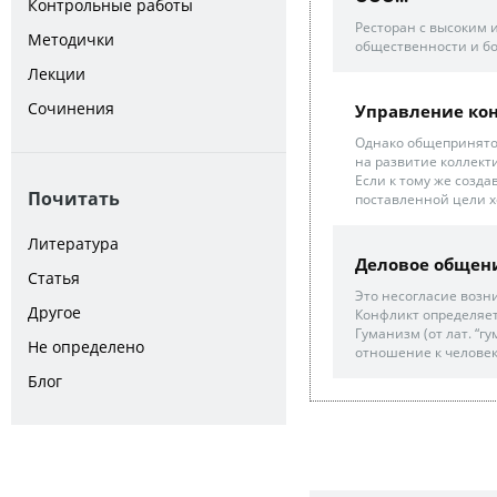
Контрольные работы
Ресторан с высоким
Методички
общественности и бо
Лекции
Сочинения
Управление кон
Однако общепринято
на развитие коллекти
Если к тому же созд
Почитать
поставленной цели хо
Литература
Деловое общен
Статья
Это несогласие возни
Другое
Конфликт определяетс
Гуманизм (от лат. “
Не определено
отношение к человеку
Блог