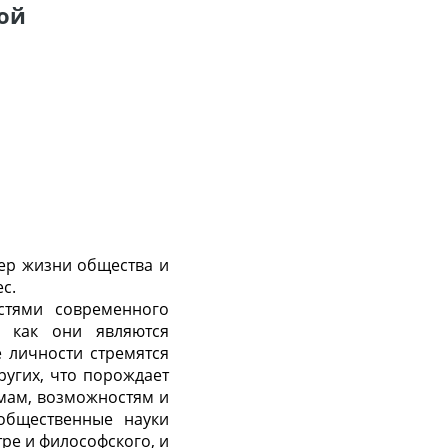
ой
фер жизни общества и
с.
стями современного
к как они являются
 личности стремятся
угих, что порождает
мам, возможностям и
 общественные науки
ре и философского, и