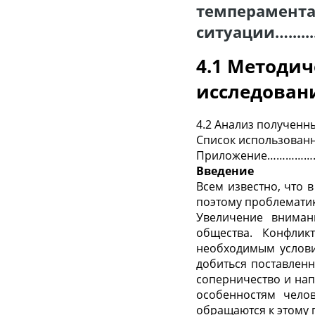
темперамента
ситуации…............
4.1 Методи
исследования…
4.2 Анализ получе
Список использова
Приложение……………………………………
Введение
Всем известно, что 
поэтому проблематик
Увеличение вниман
общества. Конфлик
необходимым услови
добиться поставлен
соперничество и на
особенностям челов
обращаются к этому 