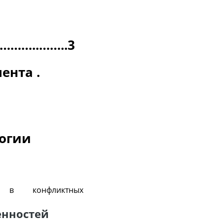
…..……..3
ента .
логии
 в конфликтных
енностей