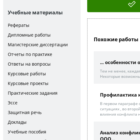
Учебные материалы
Рефераты
Дипломные работы
Похожие работы 
Магистерские диссертации
Отчеты по практике
... особенност
Ответы на вопросы
Тем не менее, кажда
Курсовые работы
Некоторые возможные
Курсовые проекты
Практические задания
Профилактика к
Эссе
В первом параграфе 
ситуациях , во второ
Защитная речь
влияния конфликта н
Доклады
Учебные пособия
Анализ конфли
ООО...