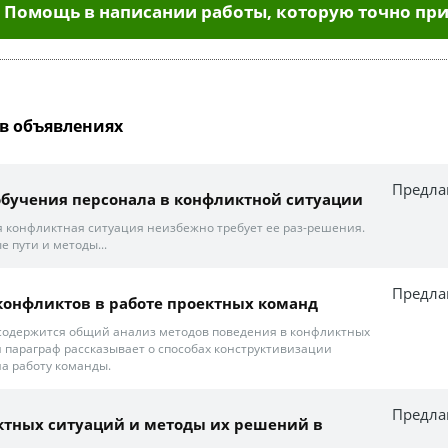
Помощь в написании работы, которую точно при
в объявлениях
Предла
и обучения персонала в конфликтной ситуации
я конфликтная ситуация неизбежно требует ее раз-решения.
 пути и методы...
Предла
онфликтов в работе проектных команд
содержится общий анализ методов поведения в конфликтных
й параграф рассказывает о способах конструктивизации
а работу команды.
Предла
ктных ситуаций и методы их решений в