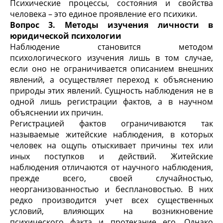
Психические процессы, состояния и свойства
человека – это единое проявление его психики.
Вопрос 3.
Методы изучения личности в
юридической психологии
Наблюдение становится методом
психологического изуче­ния лишь в том случае,
если оно не ограничивается описанием внешних
явлений, а осуществляет переход к объяснению
приро­ды этих явлений. Сущность наблюдения не в
одной лишь реги­страции фактов, а в научном
объяснении их причин.
Регистрацией фактов ограничиваются так
называемые житейские наблюдения, в которых
человек на ощупь отыски­вает причины тех или
иных поступков и действий. Житейские
наблюдения отличаются от научного наблюдения,
прежде всего, своей случайностью,
неорганизованностью и бесплано­востью. В них
редко производится учет всех существенных
условий, влияющих на возникновение
психического факта и протекание его. Однако