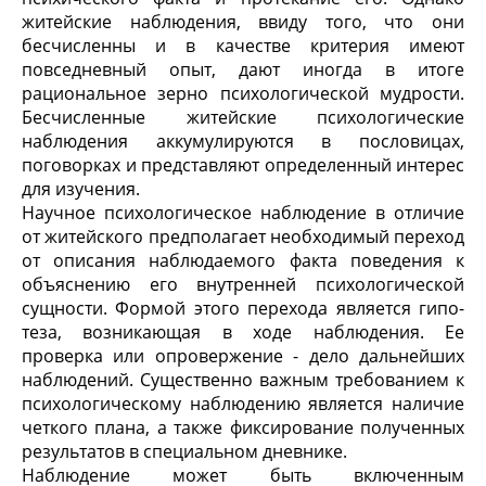
житейские наблюдения, ввиду того, что они
бесчисленны и в качестве критерия имеют
повседнев­ный опыт, дают иногда в итоге
рациональное зерно психоло­гической мудрости.
Бесчисленные житейские психологические
наблюдения аккумулируются в пословицах,
поговорках и представляют определенный интерес
для изучения.
Научное психологическое наблюдение в отличие
от житей­ского предполагает необходимый переход
от описания наблю­даемого факта поведения к
объяснению его внутренней психо­логической
сущности. Формой этого перехода является гипо­
теза, возникающая в ходе наблюдения. Ее
проверка или оп­ровержение - дело дальнейших
наблюдений. Существенно важным требованием к
психологическому наблюдению явля­ется наличие
четкого плана, а также фиксирование получен­ных
результатов в специальном дневнике.
Наблюдение может быть включенным