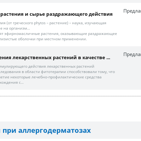
Предла
 растения и сырье раздражающего действия
 (от греческого phytos – растение) – наука, изучающая
 на организм...
одят эфирномасличные растения, оказывающие раздражающее
слизистые оболочки при местном применении.
Предла
ния лекарственных растений в качестве ...
мулирующего действия лекарственных растений
ледования в области фитотерапии способствовали тому, что
летие некоторые лечебно-профилактические средства
ождения с...
 при аллергодерматозах