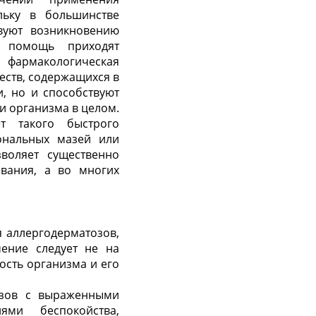
ольку в большинстве
вуют возникновению
а помощь приходят
 фармакологическая
еств, содержащихся в
и, но и способствуют
и организма в целом.
т такого быстрого
ональных мазей или
воляет существенно
евания, а во многих
 аллергодерматозов,
чение следует не на
сть организма и его
озов с выраженными
ями беспокойства,