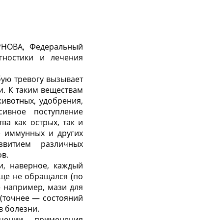
МИРНОВА, Федеральный
гностики и лечения
ую тревогу вызывает
. К таким веществам
ивотных, удобрения,
сивное поступление
ва как острых, так и
е иммунных и других
звитием различных
в.
, наверное, каждый
ще не обращался (по
 например, мази для
 (точнее — состояний
 болезни.
чении применения