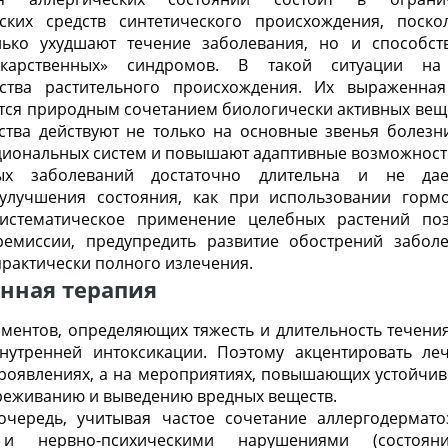
ских средств синтетического происхождения, поск
лько ухудшают течение заболевания, но и способст
екарственных» синдромов. В такой ситуации н
дства растительного происхождения. Их выраженная
тся природным сочетанием биологически активных вещ
ства действуют не только на основные звенья болезн
циональных систем и повышают адаптивные возможност
ых заболеваний достаточно длительна и не дае
 улучшения состояния, как при использовании горм
систематическое применение целебных растений поз
емиссии, предупредить развитие обострений забол
практически полного излечения.
нная терапия
ментов, определяющих тяжесть и длительность течения
нутренней интоксикации. Поэтому акцентировать ле
роявлениях, а на мероприятиях, повышающих устойчиво
реживанию и выведению вредных веществ.
очередь, учитывая частое сочетание аллергодермат
 и нервно-психическими нарушениями (состояни