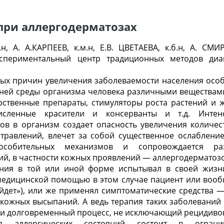
при аллергодерматозах
.н, А. А.КАРПЕЕВ, к.м.н, Е.В. ЦВЕТАЕВА, к.б.н, А. С
кспериментальный центр традиционных методов диа
ых причин увеличения заболеваемости населения особ
нней среды организма человека различными веществами
рственные препараты, стимуляторы роста растений и ж
исленные красители и консерванты и т.д. Интен
в в организм создает опасность увеличения количест
травлений, влечет за собой существенное ослаблени
способительных механизмов и сопровождается ра
ий, в частности кожных проявлений — аллергодерматозо
ния в той или иной форме испытывал в своей жизни
 медицинской помощью в этом случае пациент или вооб
йдет»), или же применял симптоматические средства —
кожных высыпаний. А ведь терапия таких заболеваний
 и долговременный процесс, не исключающий рецидивов
ия аллергических состояний состоит в ограни