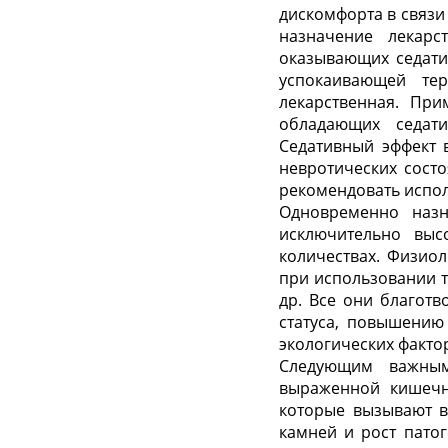
дискомфорта в связи
назначение лекарс
оказывающих седати
успокаивающей те
лекарственная. Пр
обладающих седат
Седативный эффект 
невротических сост
рекомендовать испол
Одновременно назн
исключительно выс
количествах. Физиол
при использовании т
др. Все они благот
статуса, повышению
экологических факто
Следующим важным
выраженной кишечн
которые вызывают в
камней и рост патог