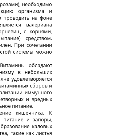
врозами), необходимо
ункцию организма и
о проводить на фоне
вляется валериана
орневищ с корнями,
пание) средством.
илен. При сочетании
истой системы можно
 Витамины обладают
анизму в небольших
олне удовлетворяется
ивитаминных сборов и
мализации иммунного
нетворных и вредных
ьное питание.
ение кишечника. К
 питание и запоры,
образование каловых
ва, такие как листья