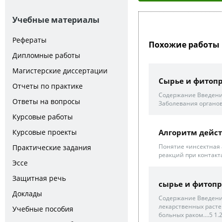
Учебные материалы
Рефераты
Похожие работы 
Дипломные работы
Магистерские диссертации
Сырье и фитопр
Отчеты по практике
Содержание Введение
Ответы на вопросы
Заболевания органов
Курсовые работы
Курсовые проекты
Алгоритм дейст
Понятие «инсектная 
Практические задания
реакций при контакт
Эссе
Защитная речь
сырье и фитопр
Доклады
Содержание Введение
лекарственных расте
Учебные пособия
больных раком….5 1.2