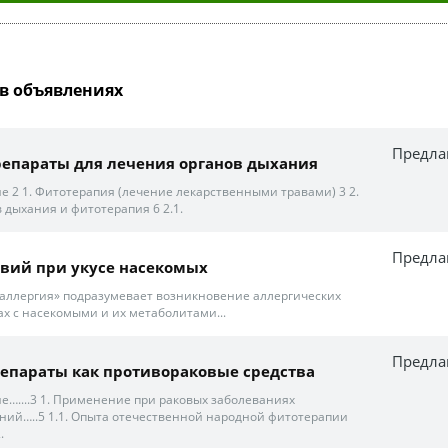
в объявлениях
Предла
епараты для лечения органов дыхания
 2 1. Фитотерапия (лечение лекарственными травами) 3 2.
 дыхания и фитотерапия 6 2.1.
Предла
вий при укусе насекомых
аллергия» подразумевает возникновение аллергических
ах с насекомыми и их метаболитами...
Предла
епараты как противораковые средства
…....3 1. Применение при раковых заболеваниях
ний…..5 1.1. Опыта отечественной народной фитотерапии
.