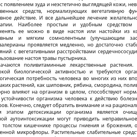
 с появлением зуда и неэстетично выглядящей кожи, не
твенных средств, нормализующих вегетативную ф
вное действие. И все дальнейшее лечение желательн
рапии. Наиболее простым и удобным средством я
именять ее можно в виде настоя или настойки из к
ивным и мягким сомнолентным (улучшающим засы
валерианы проявляется медленно, но достаточно стаб
ояний с вегетативными расстройствами сердечнососуд
ьзование настоя травы пустырника.
ачаются поливитаминные лекарственные растения.
окой биологической активностью и требуются орг
огическая потребность человека во многих из них вп
аких растений, как шиповник, рябина, смородина, пол
ворно влияют на организм в целом, способствуют нор
 устойчивости организма человека к действию болез
ров. Конечно, следует обратить внимание и на рационал
 этапом детоксикации организма является очищ
ой аутоинтоксикации могут приводить неправильное
 толстом кишечнике процессы гниения и брожения, 
енной микрофлоры. Растительные слабительные средст