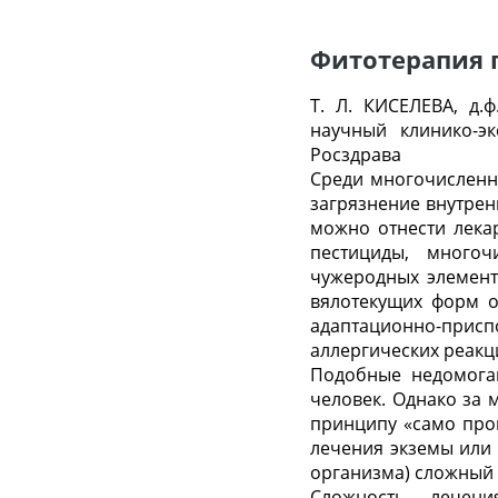
Фитотерапия 
Т. Л. КИСЕЛЕВА, д.ф
научный клинико-э
Росздрава
Среди многочисленн
загрязнение внутре
можно отнести лека
пестициды, многоч
чужеродных элементо
вялотекущих форм о
адаптационно-при
аллергических реакц
Подобные недомога
человек. Однако за
принципу «само про
лечения экземы или 
организма) сложный
Сложность лечен