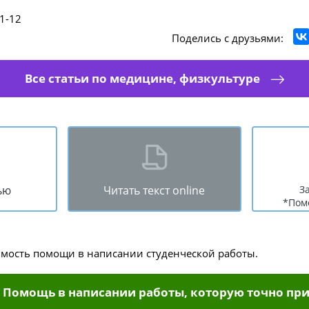
1-12
Поделись с друзьями:
Все статьи по медицине, физкультуре
ью
Читать текст online
З
*Пом
имость помощи в написании студенческой работы.
Помощь в написании работы, которую точно при