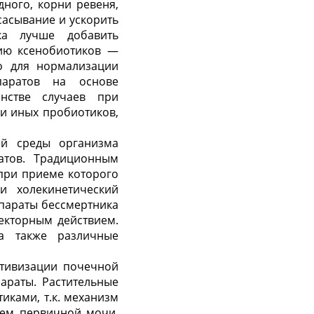
дного, корни ревеня,
сасывание и ускорить
ка лучше добавить
цию ксенобиотиков —
ко для нормализации
паратов на основе
нстве случаев при
ли иных пробиотиков,
ей среды организма
атов. Традиционным
 при приеме которого
и холекинетический
епараты бессмертника
екторным действием.
а также различные
ктивизации почечной
араты. Растительные
иками, т.к. механизм
ием первичной мочи.