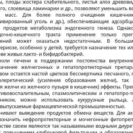
, плоды жостера слабительного, листья алоэ древови
го, слоевища ламинарии и др., позволяют уменьшить в
х масс. Для более полного очищения кишечни
тивированный уголь и др.), обеспечивающие адсорб
е продуктов метаболизма эндогенного генеза. Одна
удочно-кишечного тракта применение только пре
стений может оказаться недостаточным. В больши
риозе, особенно у детей, требуется назначение тех и
ове живых лакто- и бифидобактерий.
оли печени в поддержании постоянства внутренн
начение желчегонных и гепатопротекторных препар
ом остается настой цветков бессмертника песчаного,
олеретический (усиление образования желчи), так 
я желчи из желчного пузыря в кишечник) эффекты. Пр
тивовоспалительным, спазмолитическим и гепатопро-т
тником, можно использовать кукурузные рыльца, 
 выпускаемые фармацевтической промышленностью.
чивают выведение продуктов обмена веществ. Для а
назначить нефропротекторные и мочегонные фитопреп
стве своем являются так называемыми водными диурет
 с повышением клубочковой фильтрации и образован