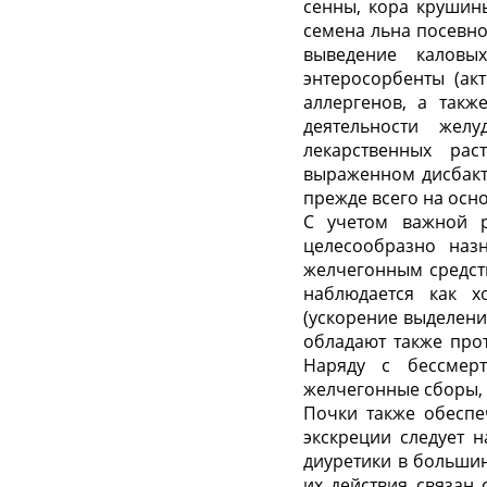
сенны, кора крушины
семена льна посевно
выведение каловы
энтеросорбенты (ак
аллергенов, а такж
деятельности жел
лекарственных ра
выраженном дисбакте
прежде всего на осн
С учетом важной р
целесообразно наз
желчегонным средств
наблюдается как х
(ускорение выделени
обладают также про
Наряду с бессмер
желчегонные сборы,
Почки также обеспе
экскреции следует 
диуретики в большин
их действия связан