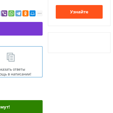
Узнайте
аказать ответы
ощь в написании!
мут!