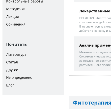
Контрольные работы
Методички
Лекарственные
Лекции
ВВЕДЕНИЕ Фитотерапия
комплексное действие
Сочинения
В первую группу вх
действие на кожу и 
Почитать
Анализ примене
Механизм иммуности
Литература
Систематические исс
за последнее десяти
Статья
растительного происх
Другое
Не определено
Блог
Фитотерапия