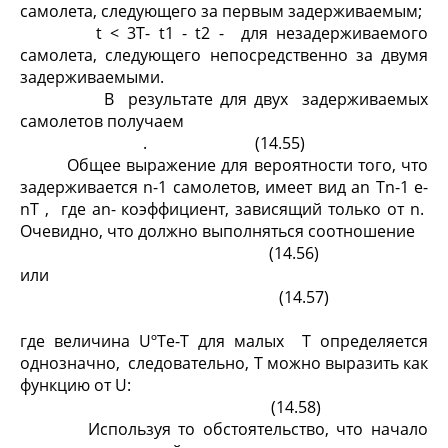
самолета, следующего за первым задерживаемым;
t < 3T- t
1
- t
2 -
для незадерживаемого
самолета, следующего непосредственно за двумя
задерживаемыми.
В результате для двух задерживаемых
самолетов получаем
. (14.55)
Общее выражение для вероятности того, что
задерживается n-1 самолетов, имеет вид a
n
T
n-1
e
-
nT
, где a
n
- коэффициент, зависящий только от n.
Очевидно, что должно выполняться соотношение
(14.56)
или
(14.57)
где величина UºTe
-T
для малых T определяется
однозначно, следовательно, T можно выразить как
функцию от U:
(14.58)
Используя то обстоятельство, что начало