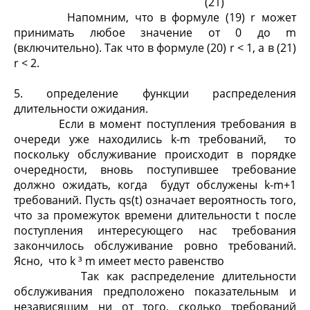
(21)
Напомним, что в формуле (19) r может
принимать любое значение от 0 до m
(включительно). Так что в формуле (20) r < 1, а в (21)
r < 2.
5. определение функции распределения
длительности ожидания.
Если в момент поступления требования в
очереди уже находились k-m требований, то
поскольку обслуживание происходит в порядке
очередности, вновь поступившее требование
должно ожидать, когда будут обслужены k-m+1
требований. Пусть q
s
(t) означает вероятность того,
что за промежуток времени длительности t после
поступления интересующего нас требования
закончилось обслуживание ровно требований.
Ясно, что k ³ m имеет место равенство
Так как распределение длительности
обслуживания предположено показательным и
независящим ни от того, сколько требований