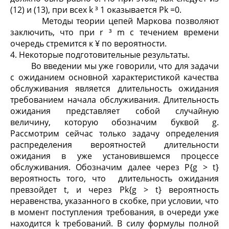
(12) и (13), при всех k ³ 1 оказывается P
k
=0.
Методы теории цепей Маркова позволяют
заключить, что при r ³ m с течением времени
очередь стремится к ¥ по вероятности.
4. Некоторые подготовительные результаты.
Во введении мы уже говорили, что для задачи
с ожиданием основной характеристикой качества
обслуживания является длительность ожидания
требованием начала обслуживания. Длительность
ожидания представляет собой случайную
величину, которую обозначим буквой g.
Рассмотрим сейчас только задачу определения
распределения вероятностей длительности
ожидания в уже установившемся процессе
обслуживания. Обозначим далее через P{g > t}
вероятность того, что длительность ожидания
превзойдет t, и через P
k
{g > t} вероятность
неравенства, указанного в скобке, при условии, что
в момент поступления требования, в очереди уже
находится k требований. В силу формулы полной