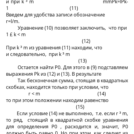
и при k
³
m
mmP
k
=lP
k-
1
(11)
Введем для удобства записи обозначение
r=l/m.
Уравнение (10) позволяет заключить, что при
1 £ k < m
(12)
При k ³ m из уравнения (11) находим, что
и следовательно, при k ³ m
(13)
Остается найти P
0
. Для этого в (9) подставляем
выражения P
k
из (12) и (13). В результате
Так бесконечная сумма, стоящая в квадратных
скобках, находится только при условии, что
r < m (14)
то при этом положении находим равенство
(15)
Если условие (14) не выполнено, т.е. если r ³ m,
то ряд, стоящий в квадратной скобке уравнения
для определения P
0
, расходится и, значит, P
0
должно быть равно 0. Но при этом, как следует из