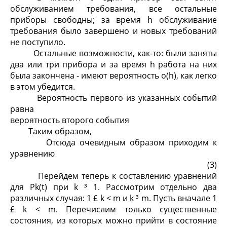
обслуживанием требования, все остальные
приборы свободны; за время h обслуживание
требования было завершено и новых требований
не поступило.
Остальные возможности, как-то: были заняты
два или три прибора и за время h работа на них
была закончена - имеют вероятность o(h), как легко
в этом убедится.
Вероятность первого из указанных событий
равна
вероятность второго события
Таким образом,
Отсюда очевидным образом приходим к
уравнению
(3)
Перейдем теперь к составлению уравнений
для P
k
(t) при k ³ 1. Рассмотрим отдельно два
различных случая: 1 £ k < m и k ³ m. Пусть вначале 1
£ k < m. Перечислим только существенные
состояния, из которых можно прийти в состояние