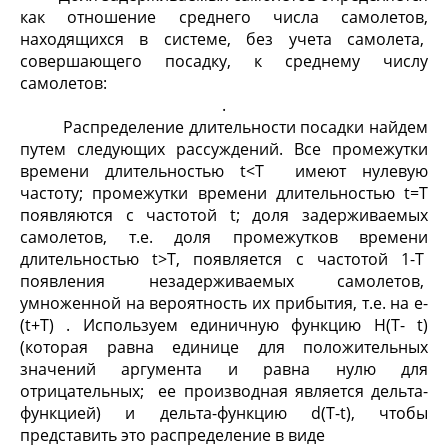
как отношение среднего числа самолетов,
находящихся в системе, без учета самолета,
совершающего посадку, к среднему числу
самолетов:
.
Распределение длительности посадки найдем
путем следующих рассуждений. Все промежутки
времени длительностью t<T имеют нулевую
частоту; промежутки времени длительностью t=T
появляются с частотой t; доля задерживаемых
самолетов, т.е. доля промежутков времени
длительностью t>T, появляется с частотой 1-T
появления незадерживаемых самолетов,
умноженной на вероятность их прибытия, т.е. на e
-
(t+T)
. Используем единичную функцию H(T- t)
(которая равна единице для положительных
значений аргумента и равна нулю для
отрицательных; ее производная является дельта-
функцией) и дельта-функцию d(T-t), чтобы
представить это распределение в виде