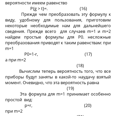
вероятности имеем равенство
P{g > t}=
. (16)
Прежде чем преобразовать эту формулу к
виду, удобному для пользования, приготовим
некоторые необходимые нам для дальнейшего
сведения. Прежде всего для случаев m=1 и m=2
найдем простые формулы для P
0
. несложные
преобразования приводят к таким равенствам: при
m=1
P
0
=1-r, (17)
а при m=2
(18)
Вычислим теперь вероятность того, что все
приборы будут заняты в какой-то наудачу взятый
момент. Очевидно, что эта вероятность равна
(19)
Эта формула для m=1 принимает особенно
простой вид:
p=r, (20)
при m=2