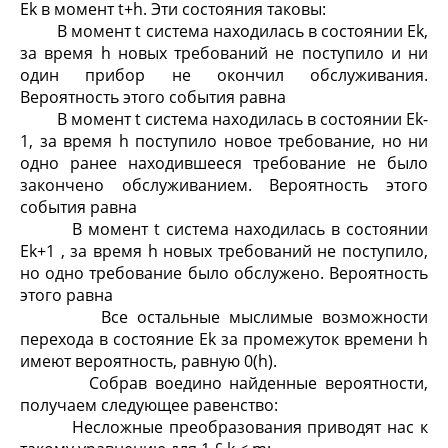
E
k
в момент t+h. Эти состояния таковы:
В момент t система находилась в состоянии E
k
,
за время h новых требований не поступило и ни
один прибор не окончил обслуживания.
Вероятность этого события равна
В момент t система находилась в состоянии E
k-
1
, за время h поступило новое требование, но ни
одно ранее находившееся требование не было
закончено обслуживанием. Вероятность этого
события равна
В момент t система находилась в состоянии
E
k+1
, за время h новых требований не поступило,
но одно требование было обслужено. Вероятность
этого равна
Все остальные мыслимые возможности
перехода в состояние E
k
за промежуток времени h
имеют вероятность, равную 0(h).
Собрав воедино найденные вероятности,
получаем следующее равенство:
Несложные преобразования приводят нас к