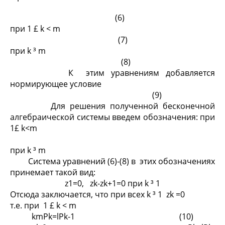
(6)
при 1 £ k < m
(7)
при k ³ m
(8)
К этим уравнениям добавляется
нормирующее условие
(9)
Для решения полученной бесконечной
алгебраической системы введем обозначения: при
1£ k<m
при k ³ m
Система уравнений (6)-(8) в этих обозначениях
принемает такой вид:
z
1
=0, z
k
-z
k+1
=0 при k ³ 1
Отсюда заключается, что при всех k ³ 1 z
k
=0
т.е. при 1 £ k < m
kmP
k
=lP
k-1
(10)