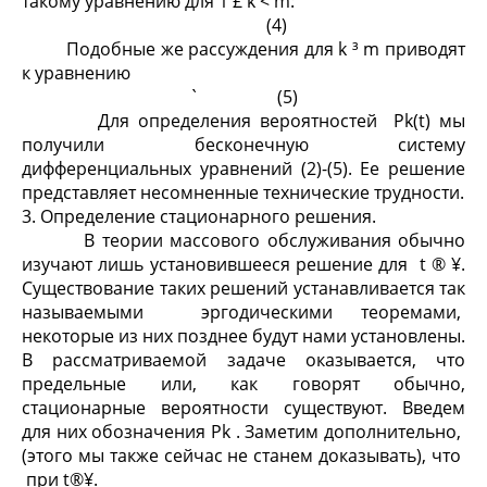
такому уравнению для 1 £ k < m:
(4)
Подобные же рассуждения для k ³ m приводят
к уравнению
` (5)
Для определения вероятностей P
k
(t) мы
получили бесконечную систему
дифференциальных уравнений (2)-(5). Ее решение
представляет несомненные технические трудности.
3. Определение стационарного решения.
В теории массового обслуживания обычно
изучают лишь установившееся решение для t ® ¥.
Существование таких решений устанавливается так
называемыми эргодическими теоремами,
некоторые из них позднее будут нами установлены.
В рассматриваемой задаче оказывается, что
предельные или, как говорят обычно,
стационарные вероятности существуют. Введем
для них обозначения P
k
. Заметим дополнительно,
(этого мы также сейчас не станем доказывать), что
при t®¥.