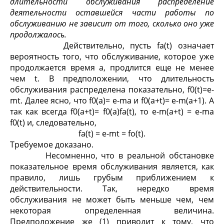
длительности обслуживания распределение
деятельности оставшейся части работы по
обслуживанию не зависит от того, сколько оно уже
продолжалось.
Действительно, пусть f
a
(t) означает
вероятность того, что обслуживание, которое уже
продолжается время a, продлится еще не менее
чем t. В предположении, что длительность
обслуживания распределена показательно, f
0
(t)=e
-
m
t
. Далее ясно, что f
0
(a)= e
-
m
a
и f
0
(a+t)= e
-
m
(a+1)
. А
так как всегда f
0
(a+t)= f
0
(a)f
a
(t), то e
-
m
(a+t)
= e
-
m
a
f
0
(t) и, следовательно,
f
a
(t) = e
-
m
t
= f
o
(t).
Требуемое доказано.
Несомненно, что в реальной обстановке
показательное время обслуживания является, как
правило, лишь грубым приближением к
действительности. Так, нередко время
обслуживания не может быть меньше чем, чем
некоторая определенная величина.
Предположение же (1) приводит к тому, что