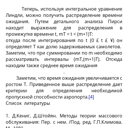
Теперь, используя интегральное уравнение
Линдли, можно получить распределение времени
ожидания. Путем детального анализа Пирси
находит выражение для распределения в
промежутке времени t, mT < t < (m+1)T:
откуда после интегрирования по t (0 £ t £ ¥) он
определяет T как долю задерживаемых самолетов.
Заметим, что при суммировании по m необходимо
рассматривать интервалы (mT,(m+1)T). Отсюда
находим также среднее время ожидания
.
Заметим, что время ожидания увеличивается с
ростом T. Приведенное выше распределение дает
критерии для определения необходимой
пропускной способности аэропорта.
[4]
Список литературы
1. Д.Кениг, Д.Штойян. Методы теории массового
обслуживания: Пер. с нем. /Под. ред. Г.П.Климова.