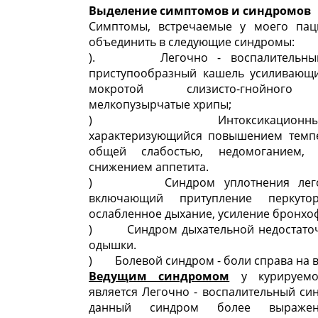
Выделение симптомов и синдромов
Симптомы, встречаемые у моего па
объединить в следующие синдромы:
). Легочно - воспалительный
приступообразный кашель усиливающ
мокротой слизисто-гнойного 
мелкопузырчатые хрипы;
) Интоксикационный с
характеризующийся повышением темпе
общей слабостью, недомоганием, п
снижением аппетита.
) Синдром уплотнения легоч
включающий притупление перкутор
ослабленное дыхание, усиление бронх
) Синдром дыхательной недостаточ
одышки.
) Болевой синдром - боли справа на в
Ведущим синдромом
у курируемо
является Легочно - воспалительный син
данный синдром более выражен