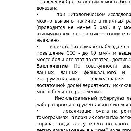
проведения бронхоскопии у моего бол
доказана
• при цитологическом исследова
можно выявить наличие атипичных ра
(проводится не менее 5 раз), а у мо
атипичных клеток при микроскопии мо
выявлено
• в некоторых случаях наблюдается 
повышение СОЭ - до 60 мм/ч и выше,
моего больного этот показатель достиг 
Заключение
: По совокупности анам
данных, данных физикального и л
инструментальных обследован
достаточной долей вероятности исключ
моего больного рака легких.
.
Инфильтративный туберкулез ле
лабораторно-инструментальных исследо
• локализация очага на рентге
томограммах - в верхних сегментах легк
справа, тогда как у моего больного
легких локализованы в нижней доле спр