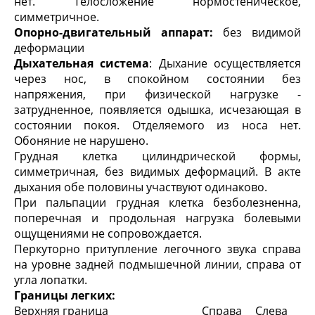
нет. Телосложение нормостеническое,
симметричное.
Опорно-двигательный аппарат:
без видимой
деформации
Дыхательная система
: Дыхание осуществляется
через нос, в спокойном состоянии без
напряжения, при физической нагрузке -
затрудненное, появляется одышка, исчезающая в
состоянии покоя. Отделяемого из носа нет.
Обоняние не нарушено.
Грудная клетка цилиндрической формы,
симметричная, без видимых деформаций. В акте
дыхания обе половины участвуют одинаково.
При пальпации грудная клетка безболезненна,
поперечная и продольная нагрузка болевыми
ощущениями не сопровождается.
Перкуторно притупление легочного звука справа
на уровне задней подмышечной линии, справа от
угла лопатки.
Границы легких:
Верхняя граница
Справа
Слева