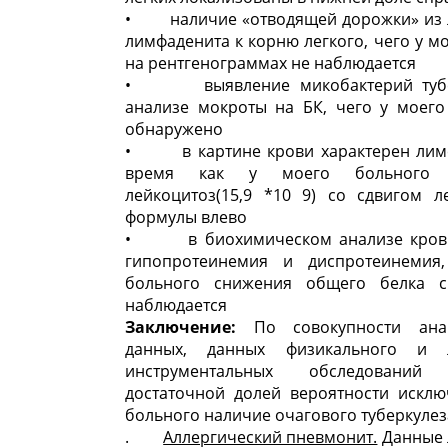
• наличие «отводящей дорожки» из 
лимфаденита к корню легкого, чего у м
на рентгенограммах не наблюдается
• выявление микобактерий тубе
анализе мокроты на БК, чего у моего
обнаружено
• в картине крови характерен лимф
время как у моего больного п
лейкоцитоз(15,9 *10 9) со сдвигом л
формулы влево
• в биохимическом анализе крови
гипопротеинемия и диспротеинемия
больного снижения общего белка с
наблюдается
Заключение:
По совокупности ана
данных, данных физикального и л
инструментальных обследован
достаточной долей вероятности исклю
больного наличие очагового туберкулеза
.
Аллергический пневмонит.
Данные 