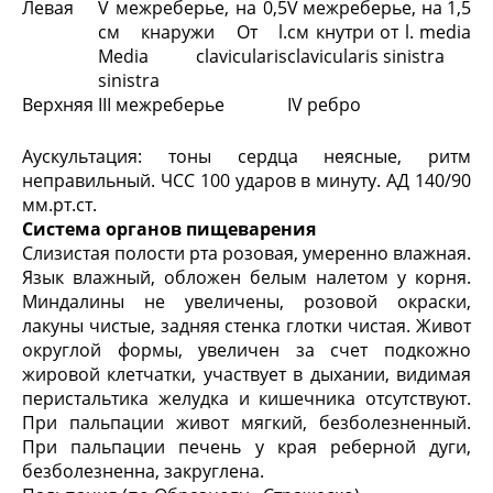
Левая
V межреберье, на 0,5
V межреберье, на 1,5
см кнаружи От l.
см кнутри от l. media
Media clavicularis
clavicularis sinistra
sinistra
Верхняя
III межреберье
IV ребро
Аускультация: тоны сердца неясные, ритм
неправильный. ЧСС 100 ударов в минуту. АД 140/90
мм.рт.ст.
Система органов пищеварения
Слизистая полости рта розовая, умеренно влажная.
Язык влажный, обложен белым налетом у корня.
Миндалины не увеличены, розовой окраски,
лакуны чистые, задняя стенка глотки чистая. Живот
округлой формы, увеличен за счет подкожно
жировой клетчатки, участвует в дыхании, видимая
перистальтика желудка и кишечника отсутствуют.
При пальпации живот мягкий, безболезненный.
При пальпации печень у края реберной дуги,
безболезненна, закруглена.