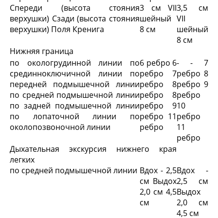
Спереди (высота стояния
3 см VII
3,5 см
верхушки) Сзади (высота стояния
шейный
VII
верхушки) Поля Кренига
8 см
шейный
8 см
Нижняя граница
по окологрудинной линии по
6 ребро 6
- - 7
срединноключичной линии по
ребро 7
ребро 8
передней подмышечной линии
ребро 8
ребро 9
по средней подмышечной линии
ребро 8
ребро
по задней подмышечной линии
ребро 9
10
по лопаточной линии по
ребро 11
ребро
околопозвоночной линии
ребро
11
ребро
Дыхательная экскурсия нижнего края
легких
по средней подмышечной линии
Вдох - 2,5
Вдох -
см Выдох
2,5 см
2,0 см 4,5
Выдох
см
2,0 см
4,5 см