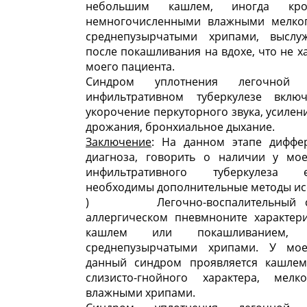
небольшим кашлем, иногда кров
немногочисленными влажными мелко
среднепузырчатыми хрипами, выслу
после покашливания на вдохе, что не х
моего пациента.
Синдром уплотнения легочной
инфильтративном туберкулезе вклю
укорочение перкуторного звука, усилен
дрожания, бронхиальное дыхание.
Заключение
: На данном этапе диффе
диагноза, говорить о наличии у мое
инфильтративного туберкулеза
необходимы дополнительные методы ис
) Легочно-воспалительный с
аллергическом пневмноните характери
кашлем или покашливанием,
среднепузырчатыми хрипами. У мое
данный синдром проявляется кашле
слизисто-гнойного характера, мелк
влажными хрипами.