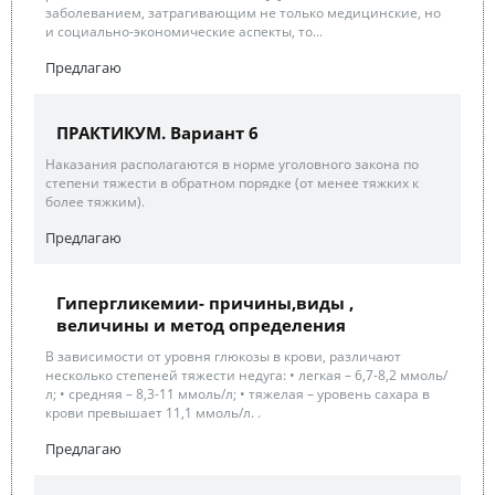
заболеванием, затрагивающим не только медицинские, но
и социально-экономические аспекты, то...
Предлагаю
ПРАКТИКУМ. Вариант 6
Наказания располагаются в норме уголовного закона по
степени тяжести в обратном порядке (от менее тяжких к
более тяжким).
Предлагаю
Гипергликемии- причины,виды ,
величины и метод определения
В зависимости от уровня глюкозы в крови, различают
несколько степеней тяжести недуга: • легкая – 6,7-8,2 ммоль/
л; • средняя – 8,3-11 ммоль/л; • тяжелая – уровень сахара в
крови превышает 11,1 ммоль/л. .
Предлагаю