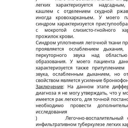
легких характеризуется надсадным
кашлем с отделением скудной ржав
иногда кровохарканьем. У моего п
синдром характеризуется приступообр
с мокротой слизисто-гнойного ха
прожилок крови.
Синдром уплотнения легочной ткани пр
проявляется ослаблением дыхания,
перкуторного звука над область
образования. У моего пациента да
характеризуется также притуплением 
звука, ослабленным дыханием, но о
свойством является усиление бронхофо
Заключение
: На данном этапе диффе
диагноза я не могу утверждать, что у м
имеется рак легкого, для точной постан
необходимо провести дополнител
исследования
) Легочно-воспалительный с
инфильтративном туберкулезе легких ха