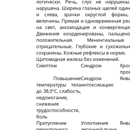
логически. Речь, слух не нарушен
нарушена. Ширина глазных щелей один
и слева, зрачки округлой формы,
величины. Прямая и одновременная ре
на свет, аккомодация и конвергенци
Движения координированы, пальцен
положительная. Менингиальны
отрицательные. Глубокие и сухожиль
сохранены. Кожные рефлексы в норме.
Щитовидная железа без изменений.
Симптом
Синдром
Хро
про
Повышение
Синдром
Янва
температуры тела
интоксикации:
до 38,0°С, слабость,
недомогание,
снижение
трудоспособности,
боль
Притупление
Уплотнения
Янва
перкуторного
легочной ткани