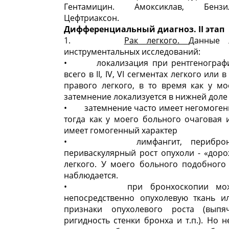
Гентамицин. Амоксиклав, Бензил
Цефтриаксон.
Дифференциальный диагноз. II этап
1.
Рак легкого.
Данные л
инструментальных исследований:
• локализация при рентгенографии
всего в II, IV, VI сегментах легкого или 
правого легкого, в то время как у м
затемнение локализуется в нижней доле
• затемнение часто имеет негомогенн
тогда как у моего больного очаговая
имеет гомогенный характер
• лимфангит, перибронхи
периваскулярный рост опухоли - «дор
легкого. У моего больного подобного
наблюдается.
• при бронхоскопии можн
непосредственно опухолевую ткань и
признаки опухолевого роста (выпя
ригидность стенки бронха и т.п.). Но 