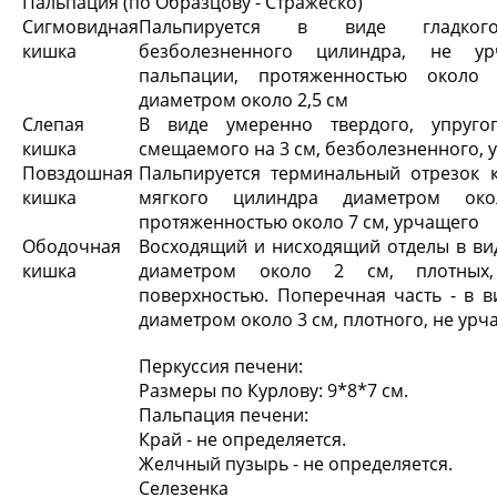
Пальпация (по Образцову - Стражеско)
Сигмовидная
Пальпируется в виде гладког
кишка
безболезненного цилиндра, не у
пальпации, протяженностью окол
диаметром около 2,5 см
Слепая
В виде умеренно твердого, упруго
кишка
смещаемого на 3 см, безболезненного, 
Повздошная
Пальпируется терминальный отрезок 
кишка
мягкого цилиндра диаметром ок
протяженностью около 7 см, урчащего
Ободочная
Восходящий и нисходящий отделы в ви
кишка
диаметром около 2 см, плотных
поверхностью. Поперечная часть - в 
диаметром около 3 см, плотного, не урч
Перкуссия печени:
Размеры по Курлову: 9*8*7 см.
Пальпация печени:
Край - не определяется.
Желчный пузырь - не определяется.
Селезенка