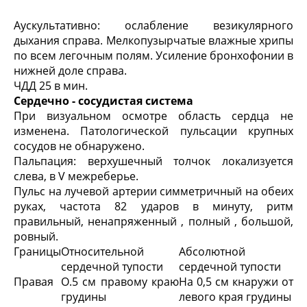
Аускультативно: ослабление везикулярного
дыхания справа. Мелкопузырчатые влажные хрипы
по всем легочным полям. Усиление бронхофонии в
нижней доле справа.
ЧДД 25 в мин.
Сердечно - сосудистая система
При визуальном осмотре область сердца не
изменена. Патологической пульсации крупных
сосудов не обнаружено.
Пальпация: верхушечный толчок локализуется
слева, в V межреберье.
Пульс на лучевой артерии симметричный на обеих
руках, частота 82 ударов в минуту, ритм
правильный, ненапряженный , полный , большой,
ровный.
Границы
Относительной
Абсолютной
сердечной тупости
сердечной тупости
Правая
О.5 см правому краю
На 0,5 см кнаружи от
грудины
левого края грудины