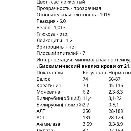
Цвет - светло-желтый
Прозрачность - прозрачная
Относительная плотность - 1015
Реакция - 6,0
Белок - 1,013
Глюкоза - отр.
Лейкоциты - 1-2
Эритроциты - нет
Плоский эпителий - 7
Интерпретация: минимальная протеину
. Биохимический анализ крови от 21.
Показатели
Результаты
Норма по
Белок
74
66-87
Креатинин
70
45-115
Мочевина
6,2
2,3-8,3
Билирубин(общий)
11,4
3,1-22
Билирубин(прямой)
2,7
0-5,1
АЛТ
250
28-189
АСТ
131
28-129
А-амилаза
3,59
3,3-8,9
Липаза
47
22-193