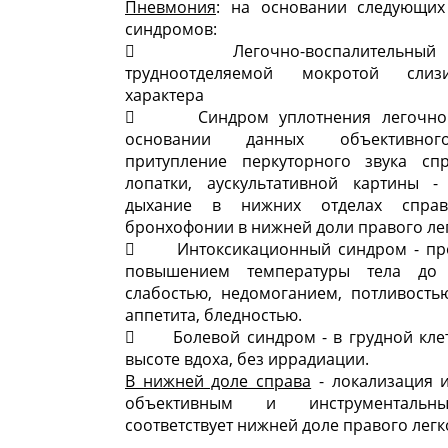
Пневмония
: на основании следующих
синдромов:
 Легочно-воспалительный -
трудноотделяемой мокротой слизис
характера
 Синдром уплотнения легочной
основании данных объективног
притупление перкуторного звука сп
лопатки, аускультативной картины -
дыхание в нижних отделах справ
бронхофонии в нижней доли правого лег
 Интоксикационный синдром - пр
повышением температуры тела до
слабостью, недомоганием, потливость
аппетита, бледностью.
 Болевой синдром - в грудной клет
высоте вдоха, без иррадиации.
В нижней доле справа
- локализация 
объективным и инструменталь
соответствует нижней доле правого легк