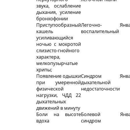
звука, ослабление
дыхания, усиление
бронхофонии
Приступообразный
Легочно-
Янва
кашель
воспалительный
усиливающийся
ночью с мокротой
слизисто-гнойного
характера,
мелкопузырчатые
хрипы;
Появление одышки
Синдром
Янва
при умеренной
дыхательной
физической
недостаточности
нагрузки, ЧДД 22
дыхательных
движений в минуту
Боли на высоте
Болевой
Янва
вдоха
синдром