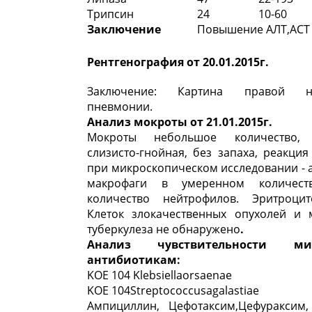
Трипсин
24
10-60
Заключение
Повышение АЛТ,АСТ
Рентгенография от 20.01.2015г.
Заключение: Картина правой ни
пневмонии.
Анализ мокроты от 21.01.2015г.
Мокроты небольшое количество, 
слизисто-гнойная, без запаха, реакция
при микроскопическом исследовании -
макрофаги в умеренном количест
количество нейтрофилов. Эритроци
Клеток злокачественных опухолей и 
туберкулеза не обнаружено
.
Анализ чувствительности м
антибиотикам:
KOE 104 Klebsiellaorsaenae
KOE 104Streptococcusagalastiae
Ампициллин, Цефотаксим,Цефураксим,