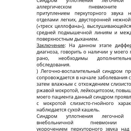
Синдром уплотнения легочной
аллергическом пневмоните п
притуплением перкуторного звука 
отделами легких, двусторонней нежно
(«треск целлофана»), выслушивающейс
средней подмышечной линиям и межд
поверхностным дыханием.
Заключение
: На данном этапе диффе
диагноза, говорить о наличии у моего
рано, необходимы дополнитель
обследования.
) Легочно-воспалительный синдром п
сопровождается в начале заболевания 
затем влажным с отхождением слизист
ржавой мокротой, лейкоцитозом, повы
моего пациента данный синдром прояв
с мокротой слизисто-гнойного хара
наблюдается сухой кашель.
Синдром уплотнения легочной
внебольничной пневмонии пр
укорочением перкуторного звука на