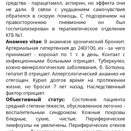
средства - парацетамол, аспирин, но эффекта они
не дали. В связи с ухудшением самочувствия
обратился в скорую помощь. С подозрением на
правостороннюю пневмонию он был
госпитализирован в терапевтическое отделение
КГБ №1.
Анамнез
vitae
: В анамнезе хронический бронхит.
Артериальная гипертензия до 240/100, из - за чего
принимает - коронал по 1 т. в день. Контакт с
инфекционными больными отрицает. Туберкулез,
кожно-венерологические заболевания, б. Боткина,
гепатит В отрицает. Аллергологический анамнез не
отягощен. Курил долгое время на протяжении
жизни, но бросил 7 лет назад. Наследственный
фактор отрицает.
Объективный статус:
Состояние пациента
средней степени тяжести, обусловленное легочно -
воспалительным синдромом. Кожные покровы
бледные, сухие, чистые. Периферические
лимфоузлы не увеличены. Периферических отеков