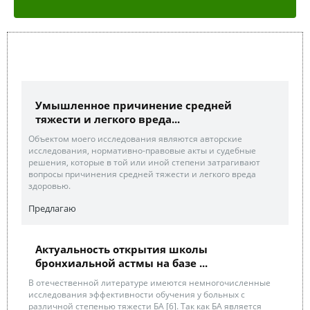
Умышленное причинение средней
тяжести и легкого вреда...
Объектом моего исследования являются авторские
исследования, нормативно-правовые акты и судебные
решения, которые в той или иной степени затрагивают
вопросы причинения средней тяжести и легкого вреда
здоровью.
Предлагаю
Актуальность открытия школы
бронхиальной астмы на базе ...
В отечественной литературе имеются немногочисленные
исследования эффективности обучения у больных с
различной степенью тяжести БА [6]. Так как БА является