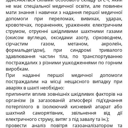
не має спеціальної медичної освіти, але повинен
мати знання і навички з надання першої медичної
допомоги при переломах, вивихах, ударах,
кровотечах, пораненнях, ураженнях електричним
струмом, отруєнні шкідливими шахтними газами
(окисом вуглецю, оксидами азоту, сірководнем,
сірчастим газом, метаном, акролеїн,
формальдегідом), при синдромі тривалого
здавлювання частин тіла, по транспортуванню
постраждалих з різними ушкодженнями по горним
виробкам.
При наданні першої медичної допомоги
постраждалим на місці нещасного випадку при
аваріях в шахті необхідно:
припинити вплив зовнішніх шкідливих факторів на
організм (в загазованій атмосфері під’єднання
потерпілого в ізолюючий кисневий апарат або
шахтний саморятівник, звільнення від дії
електричного струму, витяг з під завалу та ін.);
провести аналіз повітря газоаналізатором та