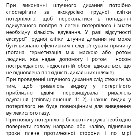
При виконанні штучного дихання потрібно
спостерігати за екскурсією грудної клітки
потерпілого, щоб переконатися в попаданні
вдихуваного повітря в легені потерпілого і знати
необхідну кількість вдування. У разі відсутності
екскурсії грудної клітки штучне дихання не може
бути визнано ефективним і слід з'ясувати причину
(погана герметизація між маскою або ротом
людини, яка надає допомогу і ротом і носом
постраждалого, недостатній обсяг вдихається, що
не відновлена прохідність дихальних шляхів).
При проведенні штучного дихання слід стежити за
тим, щоб тривалість видиху у потерпілого
приблизно вдвічі перевищувала тривалість
вдування (співвідношення 1: 2), інакше видих у
потерпілого не буде повноцінним для виведення
вуглекислого газу.
При появі у потерпілого блювотних рухів необхідно
повернути голову направо або наліво, піднявши
трохи плече протилежної сторони і по мірі