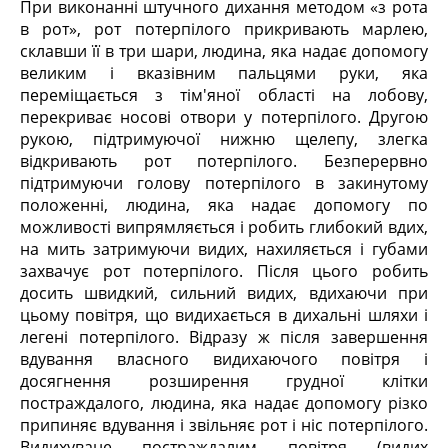
При виконанні штучного дихання методом «з рота
в рот», рот потерпілого прикривають марлею,
склавши її в три шари, людина, яка надає допомогу
великим і вказівним пальцями руки, яка
переміщається з тім'яної області на лобову,
перекриває носові отвори у потерпілого. Другою
рукою, підтримуючої нижню щелепу, злегка
відкривають рот потерпілого. Безперервно
підтримуючи голову потерпілого в закинутому
положенні, людина, яка надає допомогу по
можливості випрямляється і робить глибокий вдих,
на мить затримуючи видих, нахиляється і губами
захвачує рот потерпілого. Після цього робить
досить швидкий, сильний видих, вдихаючи при
цьому повітря, що видихається в дихальні шляхи і
легені потерпілого. Відразу ж після завершення
вдування власного видихаючого повітря і
досягнення розширення грудної клітки
постраждалого, людина, яка надає допомогу різко
припиняє вдування і звільняє рот і ніс потерпілого.
Видихуване постраждалим повітря (видих