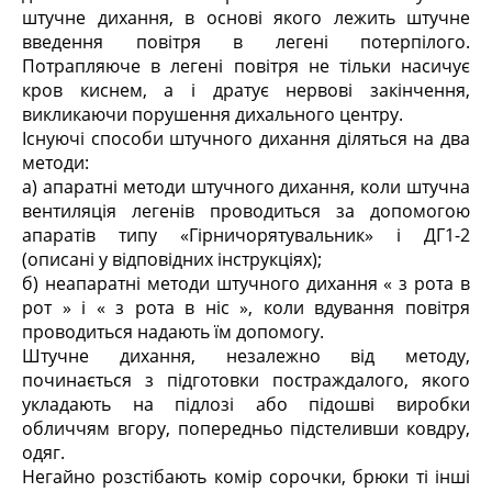
штучне дихання, в основі якого лежить штучне
введення повітря в легені потерпілого.
Потрапляюче в легені повітря не тільки насичує
кров киснем, а і дратує нервові закінчення,
викликаючи порушення дихального центру.
Існуючі способи штучного дихання діляться на два
методи:
а) апаратні методи штучного дихання, коли штучна
вентиляція легенів проводиться за допомогою
апаратів типу «Гірничорятувальник» і ДГ1-2
(описані у відповідних інструкціях);
б) неапаратні методи штучного дихання « з рота в
рот » і « з рота в ніс », коли вдування повітря
проводиться надають їм допомогу.
Штучне дихання, незалежно від методу,
починається з підготовки постраждалого, якого
укладають на підлозі або підошві виробки
обличчям вгору, попередньо підстеливши ковдру,
одяг.
Негайно розстібають комір сорочки, брюки ті інші