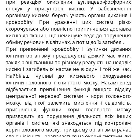
при реакціях окисления вуглицево-фосфорних
сполук у присутності кисню. У забезпеченні
організму киснем беруть участь органи дихання і
кровообігу. При ураженні цих систем різко
скорочується або повністю припиняється доставка
кисню до тканин, що неминуче веде до порушення
обміну речовин в клітинах, а потім до їх загибелі.
При припиненні кровообігу і зупинки дихання
клітини організму продовжують деякий час жити,
так як різні тканини по-різному реагують на недолік
кисню і загибель їх настає не в один і той же час.
Найбільш чутливі до кисневого голодування
клітини головного і спинного мозку. Насамперед
відбувається пригнічення функції вищого відділу
центральної нервової системи - кори головного
мозку, від якої залежить мислення і свідомість.
пригнічення функцій кори головного мозку
призводить до порушення діяльності всіх інших
органів і систем, які знаходяться під контролем
кори головного мозку, при цьому організм втрачає
свою цілісність, розпадається на окремі системи, які