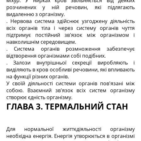
міхур. У нирках кров звільняється від деяких
розчинених у ній речовин, які підлягають
видаленню з організму.
. Нервова система здійснює узгоджену діяльність
всіх органів тіла і через систему органів чуття
підтримує постійний зв'язок між організмом і
навколишнім середовищем.
. Система органів розмноження забезпечує
відтворення організмами собі подібних.
. Залози внутрішньої секреції виробляють і
виділяють в кров особливі речовини, які впливають
на функції різних органів.
У своїй діяльності системи органів пов'язані між
собою. Взаємний зв'язок всіх систем організму
створює єдність організму.
ГЛАВА 3. ТЕРМАЛЬНИЙ СТАН
Для нормальної життєдіяльності організму
необхідна енергія. Енергія утворюється в організмі