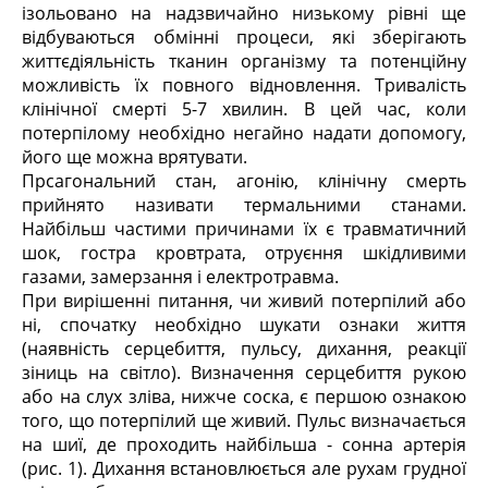
ізольовано на надзвичайно низькому рівні ще
відбуваються обмінні процеси, які зберігають
життєдіяльність тканин організму та потенційну
можливість їх повного відновлення. Тривалість
клінічної смерті 5-7 хвилин. В цей час, коли
потерпілому необхідно негайно надати допомогу,
його ще можна врятувати.
Прсагональний стан, агонію, клінічну смерть
прийнято називати термальними станами.
Найбільш частими причинами їх є травматичний
шок, гостра кровтрата, отруєння шкідливими
газами, замерзання і електротравма.
При вирішенні питання, чи живий потерпілий або
ні, спочатку необхідно шукати ознаки життя
(наявність серцебиття, пульсу, дихання, реакції
зіниць на світло). Визначення серцебиття рукою
або на слух зліва, нижче соска, є першою ознакою
того, що потерпілий ще живий. Пульс визначається
на шиї, де проходить найбільша - сонна артерія
(рис. 1). Дихання встановлюється але рухам грудної