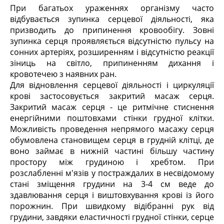
При багатьох ураженнях організму часто
відбувається зупинка серцевої діяльності, яка
призводить до припинення кровообігу. Зовні
зупинка серця проявляється відсутністю пульсу на
сонних артеріях, розширенням і відсутністю реакції
зіниць на світло, припиненням дихання і
кровотечею з наявних ран.
Для відновлення серцевої діяльності і циркуляції
крові застосовується закритий масаж серця.
Закритий масаж серця - це ритмічне стиснення
енергійними поштовхами стінки грудної клітки.
Можливість проведення непрямого масажу серця
обумовлена становищем серця в грудній клітці, де
воно займає в нижній частині більшу частину
простору між грудиною і хребтом. При
розслабленні м'язів у постраждалих в несвідомому
стані зміщення грудини на 3-4 см веде до
здавлювання серця і виштовхування крові із його
порожнин. При швидкому відібранні рук від
грудини, завдяки еластичності грудної стінки, серце