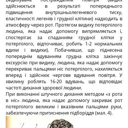
здійснюється в результаті попереднього
підвищення внутрішньолегеневого тиску,
еластичності легенів і грудної клітини) надходить в
атмосферу через рот. Протягом видиху потерпілого
людина, яка надає допомогу випрямляється і,
спостерігає за спаданням грудної клітки у
потерпілого, відпочиває, робить 1-2 нормальних
вдихи і видихи). Побачивши, що піднесена
попереднім вдуванням грудна клітка закінчує
екскурсію при видиху, людина, яка надає допомогу
перекриває пальцями ніс потерпілого, нахиляється
вперед і здійснює чергове вдування повітря. У
хвилину роблять 16-20 вдувань, що відповідає
частоті дихання здорової людини.
При виконанні штучного дихання методом «з рота
в ніс» людина, яка надає допомогу закриває рот
потерпілого великим і вказівним пальцями руки,
забезпечуючи притиснення підборіддя (мал. 4).