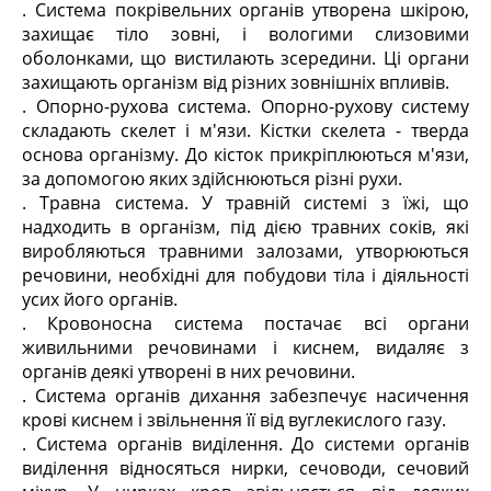
. Система покрівельних органів утворена шкірою,
захищає тіло зовні, і вологими слизовими
оболонками, що вистилають зсередини. Ці органи
захищають організм від різних зовнішніх впливів.
. Опорно-рухова система. Опорно-рухову систему
складають скелет і м'язи. Кістки скелета - тверда
основа організму. До кісток прикріплюються м'язи,
за допомогою яких здійснюються різні рухи.
. Травна система. У травній системі з їжі, що
надходить в організм, під дією травних соків, які
виробляються травними залозами, утворюються
речовини, необхідні для побудови тіла і діяльності
усих його органів.
. Кровоносна система постачає всі органи
живильними речовинами і киснем, видаляє з
органів деякі утворені в них речовини.
. Система органів дихання забезпечує насичення
крові киснем і звільнення її від вуглекислого газу.
. Система органів виділення. До системи органів
виділення відносяться нирки, сечоводи, сечовий