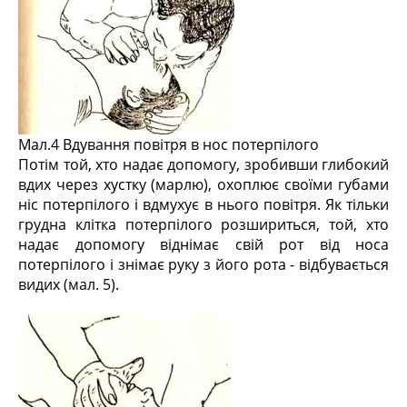
Мал.4 Вдування повітря в нос потерпілого
Потім той, хто надає допомогу, зробивши глибокий
вдих через хустку (марлю), охоплює своїми губами
ніс потерпілого і вдмухує в нього повітря. Як тільки
грудна клітка потерпілого розшириться, той, хто
надає допомогу віднімає свій рот від носа
потерпілого і знімає руку з його рота - відбувається
видих (мал. 5).