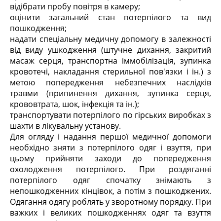
відібрати пробу повітря в камеру;
оцінити загальний стан потерпілого та вид
пошкодження;
надати спеціальну медичну допомогу в залежності
від виду ушкодження (штучне дихання, закритий
масаж серця, транспортна іммобілізація, зупинка
кровотечі, накладання стерильної пов'язки і ін.) з
метою попередження небезпечних наслідків
травми (припинення дихання, зупинка серця,
крововтрата, шок, інфекція та ін.);
транспортувати потерпілого по гірських виробках з
шахти в лікувальну установу.
Для огляду і надання першої медичної допомоги
необхідно зняти з потерпілого одяг і взуття, при
цьому прийняти заходи до попередження
охолодження потерпілого. При роздяганні
потерпілого одяг спочатку знімають з
непошкодженних кінцівок, а потім з пошкоджених.
Одягання одягу роблять у зворотному порядку. При
важких і великих пошкодженнях одяг та взуття