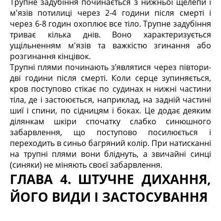
Трупне задубіння починається з нижньої щелепи і
м'язів потилиці через 2-4 години після смерті і
через 6-8 годин охоплює все тіло. Трупне задубіння
триває кілька днів. Воно характеризується
ущільненням м'язів та важкістю згинання або
розгинання кінцівок.
Трупні плями починають з’являтися через півтори-
дві години після смерті. Коли серце зупиняється,
кров поступово стікає по судинах н нижні частини
тіла, де і застоюється, наприклад, на задній частині
шиї і спини, по сідницям і боках. Це додає деяким
ділянкам шкіри спочатку слабко синюшного
забарвлення, що поступово посилюється і
переходить в синьо багряний колір. При натисканні
на трупні плями вони бліднуть, а звичайні синці
(синяки) не міняють своєї забарвлення.
ГЛАВА 4. ШТУЧНЕ ДИХАННЯ,
ЙОГО ВИДИ І ЗАСТОСУВАННЯ