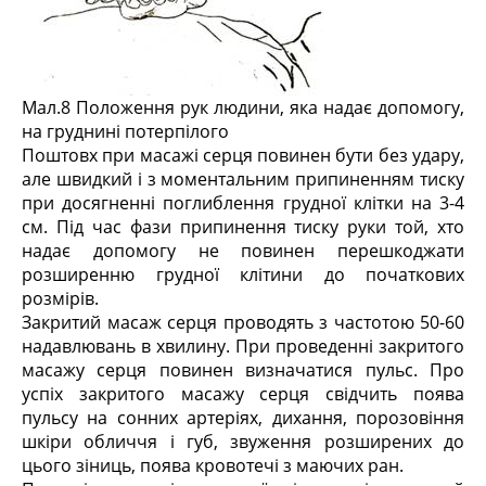
Мал.8 Положення рук людини, яка надає допомогу,
на груднині потерпілого
Поштовх при масажі серця повинен бути без удару,
але швидкий і з моментальним припиненням тиску
при досягненні поглиблення грудної клітки на 3-4
см. Під час фази припинення тиску руки той, хто
надає допомогу не повинен перешкоджати
розширенню грудної клітини до початкових
розмірів.
Закритий масаж серця проводять з частотою 50-60
надавлювань в хвилину. При проведенні закритого
масажу серця повинен визначатися пульс. Про
успіх закритого масажу серця свідчить поява
пульсу на сонних артеріях, дихання, порозовіння
шкіри обличчя і губ, звуження розширених до
цього зіниць, поява кровотечі з маючих ран.