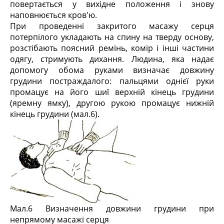
повертається у вихідне положення і знову
наповнюється кров'ю.
При проведенні закритого масажу серця
потерпілого укладають на спину на тверду основу,
розстібають поясний ремінь, комір і інші частини
одягу, стримують дихання. Людина, яка надає
допомогу обома руками визначає довжину
грудини постраждалого: пальцями однієї руки
промацує на його шиї верхній кінець грудини
(яремну ямку), другою рукою промацує нижній
кінець грудини (мал.6).
Мал.6 Визначення довжини грудини при
непрямому масажі серця