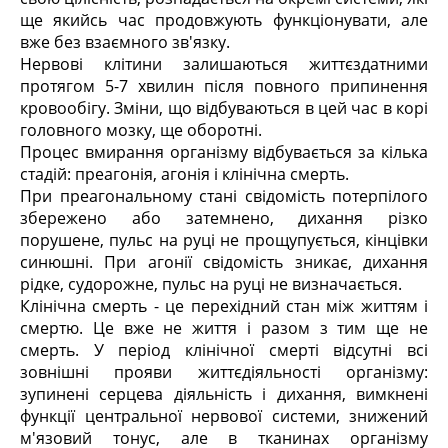
ще якийсь час продовжують функціонувати, але
вже без взаємного зв'язку.
Нервові клітини залишаються життєздатними
протягом 5-7 хвилин після повного припинення
кровообігу. Зміни, що відбуваються в цей час в корі
головного мозку, ще оборотні.
Процес вмирання організму відбувається за кілька
стадій: преагонія, агонія і клінічна смерть.
При преагональному стані свідомість потерпілого
збережено або затемнено, дихання різко
порушене, пульс на руці не прощупується, кінцівки
синюшні. При агонії свідомість зникає, дихання
рідке, судорожне, пульс на руці не визначається.
Клінічна смерть - це перехідний стан між життям і
смертю. Це вже не життя і разом з тим ще не
смерть. У період клінічної смерті відсутні всі
зовнішні прояви життєдіяльності організму:
зупинені серцева діяльність і дихання, вимкнені
функції центральної нервової системи, знижений
м'язовий тонус, але в тканинах організму