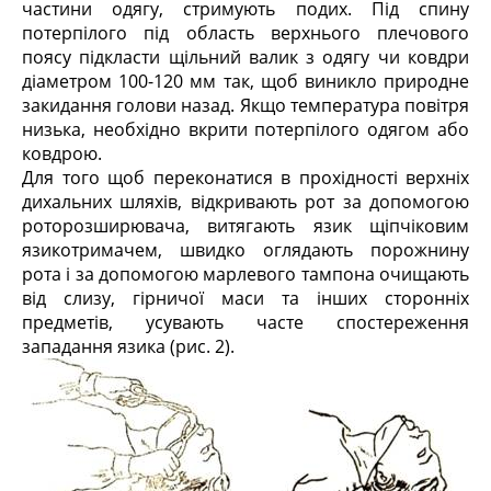
частини одягу, стримують подих. Під спину
потерпілого під область верхнього плечового
поясу підкласти щільний валик з одягу чи ковдри
діаметром 100-120 мм так, щоб виникло природне
закидання голови назад. Якщо температура повітря
низька, необхідно вкрити потерпілого одягом або
ковдрою.
Для того щоб переконатися в прохідності верхніх
дихальних шляхів, відкривають рот за допомогою
роторозширювача, витягають язик щіпчіковим
язикотримачем, швидко оглядають порожнину
рота і за допомогою марлевого тампона очищають
від слизу, гірничої маси та інших сторонніх
предметів, усувають часте спостереження
западання язика (рис. 2).