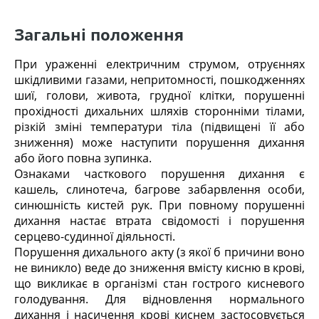
Загальні положення
При ураженні електричним струмом, отруєннях
шкідливими газами, непритомності, пошкодженнях
шиї, голови, живота, грудної клітки, порушенні
прохідності дихальних шляхів сторонніми тілами,
різкій зміні температури тіла (підвищені її або
зниження) може наступити порушення дихання
або його повна зупинка.
Ознаками часткового порушення дихання є
кашель, слинотеча, багрове забарвлення особи,
синюшність кистей рук. При повному порушенні
дихання настає втрата свідомості і порушення
серцево-судинної діяльності.
Порушення дихального акту (з якої б причини воно
не виникло) веде до зниження вмісту кисню в крові,
що викликає в організмі стан гострого кисневого
голодування. Для відновлення нормального
дихання і насичення крові киснем застосовується