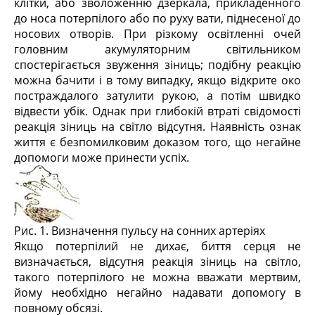
клітки, або зволоженню дзеркала, прикладенного
до носа потерпілого або по руху вати, піднесеної до
носових отворів. При різкому освітленні очей
головним акумуляторним світильником
спостерігається звуження зіниць; подібну реакцію
можна бачити і в тому випадку, якщо відкрите око
постраждалого затулити рукою, а потім швидко
відвести убік. Однак при глибокій втраті свідомості
реакція зіниць на світло відсутня. Наявність ознак
життя є безпомилковим доказом того, що негайне
допомоги може принести успіх.
Рис. 1. Визначення пульсу на сонних артеріях
Якщо потерпілий не дихає, биття серця не
визначається, відсутня реакція зіниць на світло,
такого потерпілого не можна вважати мертвим,
йому необхідно негайно надавати допомогу в
повному обсязі.