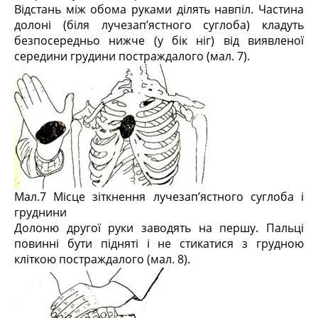
Відстань між обома руками ділять навпіл. Частина
долоні (біля лучезап’ястного суглоба) кладуть
безпосередньо нижче (у бік ніг) від виявленої
середини грудини постраждалого (мал. 7).
Мал.7 Місце зіткнення лучезап’ястного суглоба і
груднини
Долоню другої руки заводять на першу. Пальці
повинні бути підняті і не стикатися з грудною
кліткою постраждалого (мал. 8).