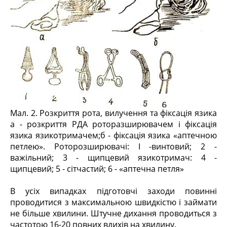
Мал. 2. Розкриття рота, вилучення та фіксація язика
а - розкриття РДА роторазширювачем і фіксація
язика язикотримачем;б - фіксація язика «аптечною
петлею». Роторозширювачі: I -винтовий; 2 -
важільний; 3 - щипцевий язикотримач: 4 -
щипцевий; 5 - сітчастий; 6 - «аптечна петля»
В усіх випадках підготовчі заходи повинні
проводитися з максимальною швидкістю і займати
не більше хвилини. Штучне дихання проводиться з
частотою 16-20 повних вдихів на хвилину.