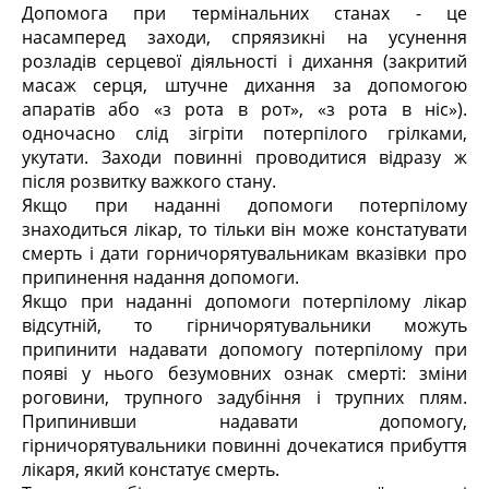
Допомога при термінальних станах - це
насамперед заходи, спряязикні на усунення
розладів серцевої діяльності і дихання (закритий
масаж серця, штучне дихання за допомогою
апаратів або «з рота в рот», «з рота в ніс»).
одночасно слід зігріти потерпілого грілками,
укутати. Заходи повинні проводитися відразу ж
після розвитку важкого стану.
Якщо при наданні допомоги потерпілому
знаходиться лікар, то тільки він може констатувати
смерть і дати горничорятувальникам вказівки про
припинення надання допомоги.
Якщо при наданні допомоги потерпілому лікар
відсутній, то гірничорятувальники можуть
припинити надавати допомогу потерпілому при
появі у нього безумовних ознак смерті: зміни
роговини, трупного задубіння і трупних плям.
Припинивши надавати допомогу,
гірничорятувальники повинні дочекатися прибуття
лікаря, який констатує смерть.