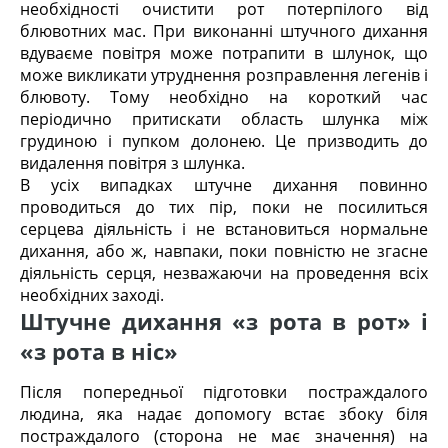
необхідності очистити рот потерпілого від
блювотних мас. При виконанні штучного дихання
вдуваєме повітря може потрапити в шлунок, що
може викликати утруднення розправлення легенів і
блювоту. Тому необхідно на короткий час
періодично притискати область шлунка між
грудиною і пупком долонею. Це призводить до
видалення повітря з шлунка.
В усіх випадках штучне дихання повинно
проводиться до тих пір, поки не посилиться
серцева діяльність і не встановиться нормальне
дихання, або ж, навпаки, поки повністю не згасне
діяльність серця, незважаючи на проведення всіх
необхідних заході.
Штучне дихання «з рота в рот» і
«з рота в ніс»
Після попередньої підготовки постраждалого
людина, яка надає допомогу встає збоку біля
постраждалого (сторона не має значення) на