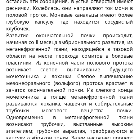
остались эти сообщения, в устье отверстия имеют
реснички. Колеблясь, они направляют ток мочи в
половой проток. Мочевые канальцы имеют более
глубокую капсулу, где находится сосудистый
клубочек.
Развитие окончательной почки происходит,
начиная со II месяца эмбрионального развития, из
метанефрогенной ткани, находящейся в тазовой
области на месте перехода сомитов в боковые
пластинки. Из конечной части полового протока
возникает слепое выпячивание будущего
мочеточника и лоханки. Слепое выпячивание
мезонефрального (вольфого) протока врастает в
зачаток окончательной почки. Из слепого конца
мочеточника в толще метанефрогенной ткани
развиваются лоханка, чашечки и собирательные
трубочки мозгового вещества почки.
Одновременно в метанефрогенной ткани
возникают трубочки, выстланные высоким
эпителием; трубочки вырастая, преобразуются в
капсулу клубочков почки. Затем наступает процесс