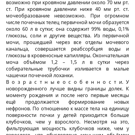
возможно при кровяном давлении около 70 мм рт.
ст. При кровяном давлении ниже 40 мм рт. ст.
мочеобразование невозможно. При огромном
числе почечных телец первичной мочи образуется
около 60 л в сутки; она содержит 99% воды, 0,1%
глюкозы, соли и другие вещества. Из первичной
мочи, прошедшей через все отделы мочевого
канальца, совершается реабсорбция воды и
глюкозы в кровеносные капилляры. Окончательная
моча объёмом 1,2 – 1,5 л в сутки через
собирательные трубочки изливается в малые
чашечки почечной лоханки.
В о з р а с т н ы е о с о б е н н о с т и. У
новорожденного лучше видны границы долек. К
моменту рождения и после него первые месяцы
ещё продолжается формирование новых
нефронов. По отношению к массе тела на единицу
поверхности почки у детей приходится больше
клубочков, чем у взрослого. Несмотря на это,
фильтрующая мощность клубочков ниже, чем у
взрослого, что обусловлено меньшим объёмом