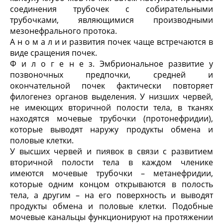
соединения трубочек с собирательными
трубочками, являющимися производными
мезонефрального протока.
А н о м а л и и развития почек чаще встречаются в
виде сращения почек.
Ф и л о г е н е з. Эмбриональное развитие у
позвоночных предпочки, средней и
окончательной почек фактически повторяет
филогенез органов выделения. У низших червей,
не имеющих вторичной полости тела, в тканях
находятся мочевые трубочки (протонефридии),
которые выводят наружу продукты обмена и
половые клетки.
У высших червей и пиявок в связи с развитием
вторичной полости тела в каждом членике
имеются мочевые трубочки – метанефридии,
которые одним концом открываются в полость
тела, а другим – на его поверхность и выводят
продукты обмена и половые клетки. Подобные
мочевые канальцы функционируют на протяжении