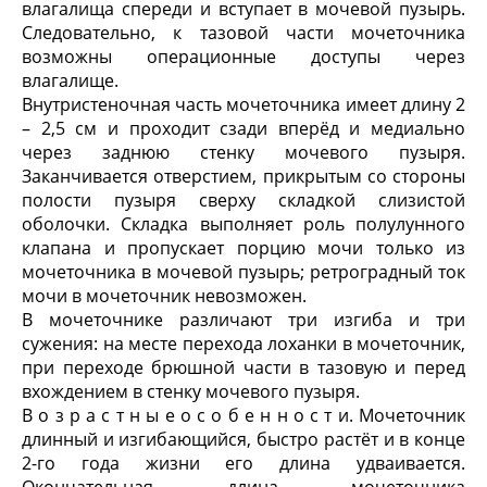
влагалища спереди и вступает в мочевой пузырь.
Следовательно, к тазовой части мочеточника
возможны операционные доступы через
влагалище.
Внутристеночная часть мочеточника имеет длину 2
– 2,5 см и проходит сзади вперёд и медиально
через заднюю стенку мочевого пузыря.
Заканчивается отверстием, прикрытым со стороны
полости пузыря сверху складкой слизистой
оболочки. Складка выполняет роль полулунного
клапана и пропускает порцию мочи только из
мочеточника в мочевой пузырь; ретроградный ток
мочи в мочеточник невозможен.
В мочеточнике различают три изгиба и три
сужения: на месте перехода лоханки в мочеточник,
при переходе брюшной части в тазовую и перед
вхождением в стенку мочевого пузыря.
В о з р а с т н ы е о с о б е н н о с т и. Мочеточник
длинный и изгибающийся, быстро растёт и в конце
2-го года жизни его длина удваивается.
Окончательная длина мочеточника