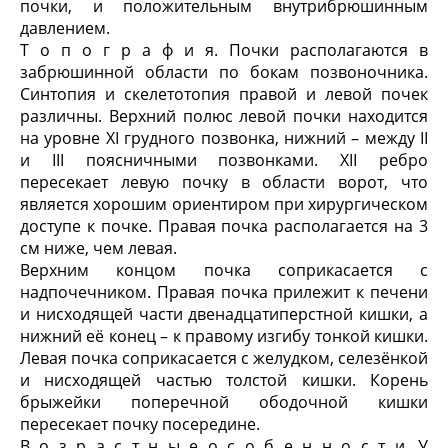
почки, и положительным внутрибрюшинным
давлением.
Т о п о г р а ф и я. Почки располагаются в
забрюшинной области по бокам позвоночника.
Синтопия и скелетотопия правой и левой почек
различны. Верхний полюс левой почки находится
на уровне XI грудного позвонка, нижний – между II
и III поясничными позвонками. XII ребро
пересекает левую почку в области ворот, что
является хорошим ориентиром при хирургическом
доступе к почке. Правая почка располагается на 3
см ниже, чем левая.
Верхним концом почка соприкасается с
надпочечником. Правая почка прилежит к печени
и нисходящей части двенадцатиперстной кишки, а
нижний её конец – к правому изгибу тонкой кишки.
Левая почка соприкасается с желудком, селезёнкой
и нисходящей частью толстой кишки. Корень
брыжейки поперечной ободочной кишки
пересекает почку посередине.
В о з р а с т н ы е о с о б е н н о с т и. У