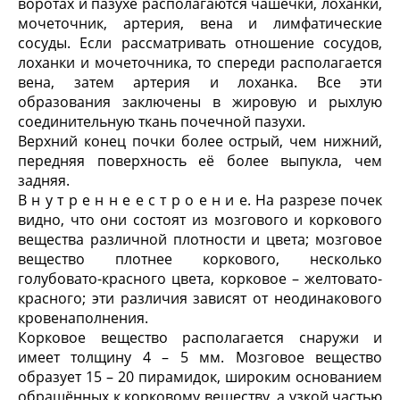
воротах и пазухе располагаются чашечки, лоханки,
мочеточник, артерия, вена и лимфатические
сосуды. Если рассматривать отношение сосудов,
лоханки и мочеточника, то спереди располагается
вена, затем артерия и лоханка. Все эти
образования заключены в жировую и рыхлую
соединительную ткань почечной пазухи.
Верхний конец почки более острый, чем нижний,
передняя поверхность её более выпукла, чем
задняя.
В н у т р е н н е е с т р о е н и е. На разрезе почек
видно, что они состоят из мозгового и коркового
вещества различной плотности и цвета; мозговое
вещество плотнее коркового, несколько
голубовато-красного цвета, корковое – желтовато-
красного; эти различия зависят от неодинакового
кровенаполнения.
Корковое вещество располагается снаружи и
имеет толщину 4 – 5 мм. Мозговое вещество
образует 15 – 20 пирамидок, широким основанием
обращённых к корковому веществу, а узкой частью