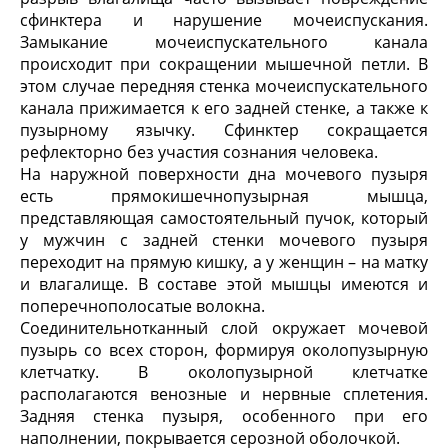
сфинктера и нарушение мочеиспускания.
Замыкание мочеиспускательного канала
происходит при сокращении мышечной петли. В
этом случае передняя стенка мочеиспускательного
канала прижимается к его задней стенке, а также к
пузырному язычку. Сфинктер сокращается
рефлекторно без участия сознания человека.
На наружной поверхности дна мочевого пузыря
есть прямокишечнопузырная мышца,
представляющая самостоятельный пучок, который
у мужчин с задней стенки мочевого пузыря
переходит на прямую кишку, а у женщин – на матку
и влагалище. В составе этой мышцы имеются и
поперечнополосатые волокна.
Соединительнотканный слой окружает мочевой
пузырь со всех сторон, формируя околопузырную
клетчатку. В околопузырной клетчатке
располагаются венозные и нервные сплетения.
Задняя стенка пузыря, особенного при его
наполнении, покрывается серозной оболочкой.