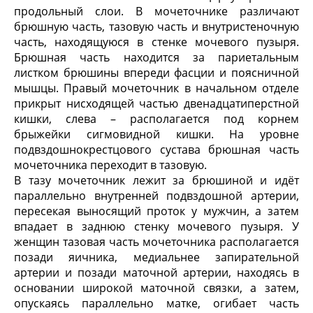
продольный слои. В мочеточнике различают
брюшную часть, тазовую часть и внутристеночную
часть, находящуюся в стенке мочевого пузыря.
Брюшная часть находится за париетальным
листком брюшины впереди фасции и поясничной
мышцы. Правый мочеточник в начальном отделе
прикрыт нисходящей частью двенадцатиперстной
кишки, слева – располагается под корнем
брыжейки сигмовидной кишки. На уровне
подвздошнокрестцового сустава брюшная часть
мочеточника переходит в тазовую.
В тазу мочеточник лежит за брюшиной и идёт
параллельно внутренней подвздошной артерии,
пересекая выносящий проток у мужчин, а затем
впадает в заднюю стенку мочевого пузыря. У
женщин тазовая часть мочеточника располагается
позади яичника, медиальнее запирательной
артерии и позади маточной артерии, находясь в
основании широкой маточной связки, а затем,
опускаясь параллельно матке, огибает часть