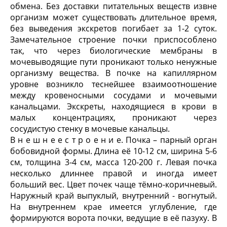
обмена. Без доставки питательных веществ извне
организм может существовать длительное время,
без выведения экскретов погибает за 1-2 суток.
Замечательное строение почки приспособлено
так, что через биологические мембраны в
мочевыводящие пути проникают только ненужные
организму вещества. В почке на капиллярном
уровне возникло теснейшее взаимоотношение
между кровеносными сосудами и мочевыми
канальцами. Экскреты, находящиеся в крови в
малых концентрациях, проникают через
сосудистую стенку в мочевые канальцы.
В н е ш н е е с т р о е н и е. Почка – парный орган
бобовидной формы. Длина её 10-12 см, ширина 5-6
см, толщина 3-4 см, масса 120-200 г. Левая почка
несколько длиннее правой и иногда имеет
больший вес. Цвет почек чаще тёмно-коричневый.
Наружный край выпуклый, внутренний - вогнутый.
На внутреннем крае имеется углубление, где
формируются ворота почки, ведущие в её пазуху. В