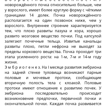
новорождённого почка относительно больше, чем
у взрослого, имеет более круглую форму с чёткими
границами 14 долек. Почка новорождённого
располагается на один позвонок ниже, чем у
взрослого. Внутреннее строение характеризуется
тем, что плохо развиты пазуха и кора, хорошо
развито мозговое вещество почки. Под капсулой
залегают почечные тельца. Извитые канальцы
развиты плохо, петли нефрона не выходят за
пределы коркового вещества. Почка проходит три
этапа усиленного роста: на 1-м, 7-м и 14-м году
жизни.
Э м б р и о г е н е з. На I месяце развития эмбриона
на задней стенке туловища возникают парные
половые и мочевые протоки, сообщающие
вторичную полость тела с клоакой. Половые
протоки имеют отношение к развитию почек. У
эмбриона последовательно происходит
возникновение предпочки, первичной почки и
окончательной почки. Каждая почка развивается