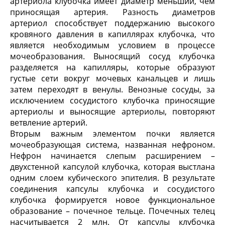
артериола клубочка имеет диаметр меньший, чем
приносящая артерия. Разность диаметров
артериол способствует поддержанию высокого
кровяного давления в капиллярах клубочка, что
является необходимым условием в процессе
мочеобразования. Выносящий сосуд клубочка
разделяется на капилляры, которые образуют
густые сети вокруг мочевых канальцев и лишь
затем переходят в венулы. Венозные сосуды, за
исключением сосудистого клубочка приносящие
артериолы и выносящие артериолы, повторяют
ветвление артерий.
Вторым важным элементом почки является
мочеобразующая система, названная нефроном.
Нефрон начинается слепым расширением –
двухстенной капсулой клубочка, которая выстлана
одним слоем кубического эпителия. В результате
соединения капсулы клубочка и сосудистого
клубочка формируется новое функциональное
образование – почечное тельце. Почечных телец
насчитывается 2 млн. От капсулы клубочка