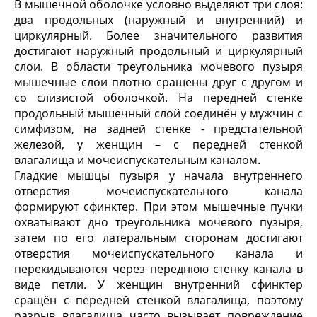
В мышечной оболочке условно выделяют три слоя:
два продольных (наружный и внутренний) и
циркулярный. Более значительного развития
достигают наружный продольный и циркулярный
слои. В области треугольника мочевого пузыря
мышечные слои плотно сращены друг с другом и
со слизистой оболочкой. На передней стенке
продольный мышечный слой соединён у мужчин с
симфизом, на задней стенке - предстательной
железой, у женщин – с передней стенкой
влагалища и мочеиспускательным каналом.
Гладкие мышцы пузыря у начала внутреннего
отверстия мочеиспускательного канала
формируют сфинктер. При этом мышечные пучки
охватывают дно треугольника мочевого пузыря,
затем по его латеральным сторонам достигают
отверстия мочеиспускательного канала и
перекидываются через переднюю стенку канала в
виде петли. У женщин внутренний сфинктер
сращён с передней стенкой влагалища, поэтому
разрыв влагалища часто вызывает повреждение