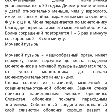
устанавливается к 30 годам. Диаметр мочеточника
у детей относительно меньше, чем у взрослого,
имеет не совсем чётко выраженные места сужения.
Ф у н к ц и я. Моча передвигается по мочеточнику
благодаря перистальтике его мышечной оболочки.
Волна сокращений повторяется 1 – 5 раз в минуту
со скоростью 2 – 3 см в минуту.
Мочевой пузырь
Мочевой пузырь – мешкообразный орган, имеет
верхушку; ниже верхушки до места впадения
мочеточников в мочевой пузырь выделяется тело,
от устьев мочеточника до начала
мочеиспускательного канала - дно.
Стенка состоит из слизистой, мышечной и
соединительнотканной оболочек. Задняя стенка
прикрыта париетальным листком брюшины.
Слизистая оболочка покрыта переходным
эпителием. Собственный соединительнотканный
слой слизистой оболочки хорошо развит и