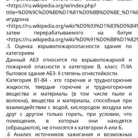
<https://ru.wikipedia.org/w/index.php?
title=%D0%9C%D0%B0%D1%81%D0%BB%D0%BE_%D1%
игудрона
<https://ru.wikipedia.org/wiki/%D0%93%D1%83%D0
затем перерабатываемого на битум
<https://ru.wikipedia.org/wiki/%D0%91%D0%B8%D1%
.5 Оценка взрывопожароопасности здания по
категориям
Данный АБЗ относится по взрывопожарной и
пожарной опасности к категории В, класс П-IIА
бытовое здание АБЗ- II степень огнестойкости.
Категория В1-В4 - это горючие и трудногорючие
жидкости, твердые горючие и трудногорючие
вещества и материалы (в том числе пыли и
волокна), вещества и материалы, способные при
взаимодействии с водой, кислородом воздуха или
друг с другом только гореть, при условии, что
помещения, в которых они находятся
(обращаются), не относятся к категории А или Б.
.6 Анализ источников зажигания и возможных