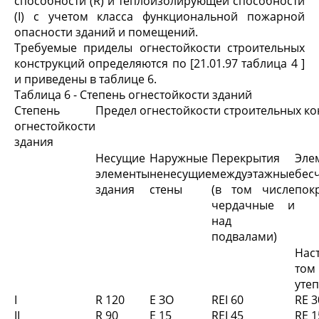
способности (R) и теплоизолирующей способности
(I) с учетом класса функциональной пожарной
опасности зданий и помещений.
Требуемые приделы огнестойкости строительных
конструкций определяются по [21.01.97 таблица 4 ]
и приведены в таблице 6.
Таблица 6 - Степень огнестойкости зданий
Степень
Предел огнестойкости строительных ко
огнестойкости
здания
Несущие
Наружные
Перекрытия
Эле
элементы
ненесущие
междуэтажные
бес
здания
стены
(в том числе
пок
чердачные и
над
подвалами)
Нас
том
уте
I
R 120
Е ЗО
REI 60
RE 3
II
R 90
Е 15
REI 45
RE 1