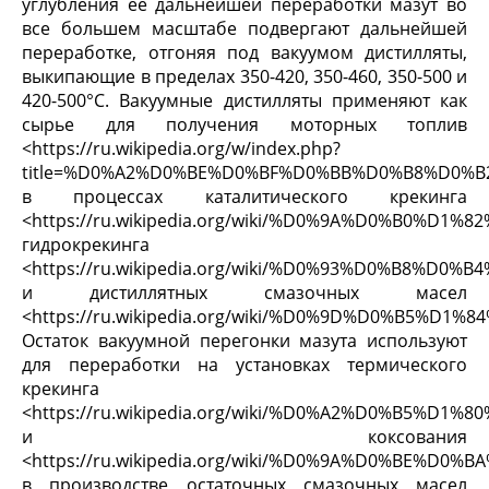
углубления ее дальнейшей переработки мазут во
все большем масштабе подвергают дальнейшей
переработке, отгоняя под вакуумом дистилляты,
выкипающие в пределах 350-420, 350-460, 350-500 и
420-500°С. Вакуумные дистилляты применяют как
сырье для получения моторных топлив
<https://ru.wikipedia.org/w/index.php?
title=%D0%A2%D0%BE%D0%BF%D0%BB%D0%B8%D0%B2
в процессах каталитического крекинга
<https://ru.wikipedia.org/wiki/%D0%9A%D0%
гидрокрекинга
<https://ru.wikipedia.org/wiki/%D0%93%D0%B8
и дистиллятных смазочных масел
<https://ru.wikipedia.org/wiki/%D0%9D%D0%B5
Остаток вакуумной перегонки мазута используют
для переработки на установках термического
крекинга
<https://ru.wikipedia.org/wiki/%D0%A2%D0%B
и коксования
<https://ru.wikipedia.org/wiki/%D0%9A%D0%BE
в производстве остаточных смазочных масел