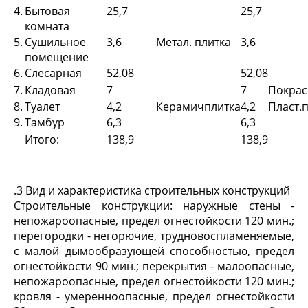
4.
Бытовая
25,7
25,7
комната
5.
Сушильное
3,6
Метал. плитка
3,6
помещение
6.
Слесарная
52,08
52,08
7.
Кладовая
7
7
Покрас
8.
Туалет
4,2
Керамичплитка
4,2
Пласт.
9.
Тамбур
6,3
6,3
Итого:
138,9
138,9
.3 Вид и характеристика строительных конструкций
Строительные конструкции: наружные стены -
непожароопасные, предел огнестойкости 120 мин.;
перегородки - негорючие, трудновоспламеняемые,
с малой дымообразующей способностью, предел
огнестойкости 90 мин.; перекрытия - малоопасные,
непожароопасные, предел огнестойкости 120 мин.;
кровля - умеренноопасные, предел огнестойкости