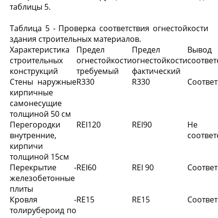
таблицы 5.
Таблица 5 - Проверка соответствия огнестойкости
здания строительных материалов.
Характеристика
Предел
Предел
Выво
строительных
огнестойкости
огнестойкости
соответ
конструкций
требуемый
фактический
Стены наружные
R330
R330
Соответ
кирпичные
самонесущие
толщиной 50 см
Перегородки
REI120
REI90
Не
внутренние,
соответ
кирпичи
толщиной 15см
Перекрытие -
REI60
REI 90
Соответ
железобетонные
плиты
Кровля -
RE15
RE15
Соответ
толирубероид по