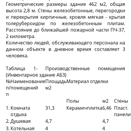
Геометрические размеры здание 462 м
2
, общая
высота 2,8 м. Стены железобетонные, перегородки
и перекрытия кирпичные, кровля мягкая - крытая
толерубероидом по железобетонным плитам.
Расстояние до ближайшей пожарной части ПЧ-37,
2 километра.
Количество людей, обслуживающего персонала на
данном объекте в дневное время составляет 3
человека.
Таблица 1- Производственные помещения
(Инвентарное здание АБЗ)
№
Наименование
Площадь
Материал отделки
п/
помещений
м2
п
Полы
м2
Стены
1.
Комната
31,3
Керамичплитка
6,46
Пласт.
отдыха
панели
2.
Душевая
4,7
4,7
3.
Котельная
4
4