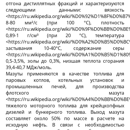
отгона дистиллятных фракций и характеризуются
следующими данными: вязкость
<https://ru.wikipedia.org/wiki/%D0%92%D1%8F%D
8-80 мм²/с (при 100 °C), плотность
<https://ru.wikipedia.org/wiki/%D0%9F%D0%B
0,89-1 г/см³ (при 20 °C), температура
<https://ru.wikipedia.org/wiki/%D0%A2%D0%B5
застывания 10-40°С, содержание серы
<https://ru.wikipedia.org/wiki/%D0%A1%D0%B5%D1%8
0,5-3,5%, золы до 0,3%, низшая теплота сгорания
39,4-40,7 МДж/моль.
Мазуты применяются в качестве топлива для
паровых котлов, котельных установок и
промышленных печей, для производства
флотского мазута
<https://ru.wikipedia.org/wiki/%D0%A4%D0%BB
тяжелого моторного топлива для крейцкопфных
дизелей и бункерного топлива. Выход мазута
составляет около 50% по массе в расчете на
исходную нефть. В связи с необходимостью