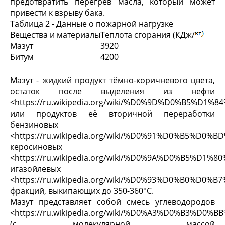
предотвратить перегрев масла, который может
привести к взрыву бака.
Таблица 2 - Данные о пожарной нагрузке
Вещества и материалы
Теплота сгорания (КДж/
Мазут
3920
Битум
4200
Мазут - жидкий продукт тёмно-коричневого цвета,
остаток после выделения из нефти
<https://ru.wikipedia.org/wiki/%D0%9D%D0%B5%D1
или продуктов её вторичной переработки
бензиновых
<https://ru.wikipedia.org/wiki/%D0%91%D0%B5%D0
керосиновых
<https://ru.wikipedia.org/wiki/%D0%9A%D0%B5%D
игазойлевых
<https://ru.wikipedia.org/wiki/%D0%93%D0%B0%D
фракций, выкипающих до 350-360°С.
Мазут представляет собой смесь углеводородов
<https://ru.wikipedia.org/wiki/%D0%A3%D0%B3
(с молекулярной массой