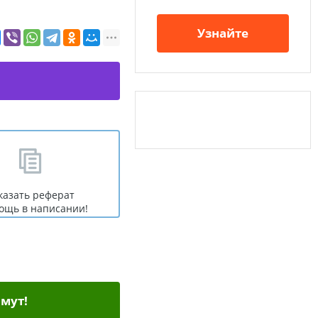
Узнайте
казать реферат
ощь в написании!
мут!