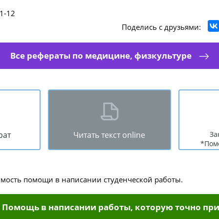
1-12
Поделись с друзьями:
Все рефераты по медицине, физкультуре
рат
Читать текст online
За
*Пом
имость помощи в написании студенческой работы.
Помощь в написании работы, которую точно при