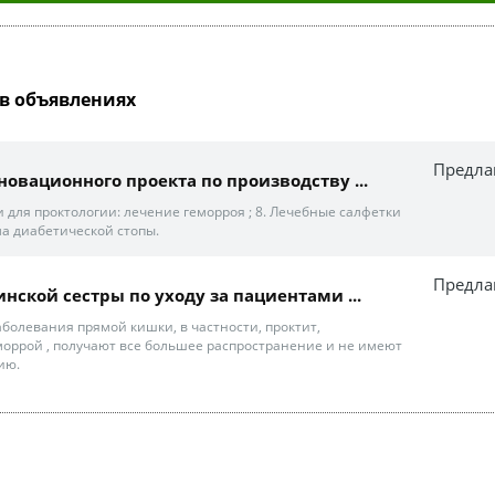
в объявлениях
Предла
новационного проекта по производству ...
 для проктологии: лечение геморроя ; 8. Лечебные салфетки
а диабетической стопы.
Предла
ской сестры по уходу за пациентами ...
аболевания прямой кишки, в частности, проктит,
моррой , получают все большее распространение и не имеют
ию.