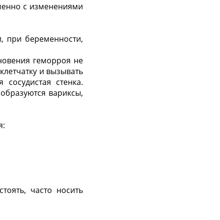
еменно с изменениями
и, при беременности,
новения геморроя не
клетчатку и вызывать
 сосудистая стенка.
 образуются вариксы,
я:
тоять, часто носить