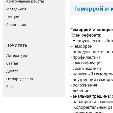
Контрольные работы
Геморрой и 
Методички
Лекции
Сочинения
Геморрой и колоре
План реферата:
I Неопухолевые заб
Почитать
- Геморрой:
- определение, осно
Литература
- профилактика
- классификация
Статья
- симптоматика
Другое
- наружный геморро
Не определено
- внутренний геморр
- осложнения
Блог
- лечение
- анальная трещина: 
- парапроктит: клини
II Колоректальный ра
- эпидемиология