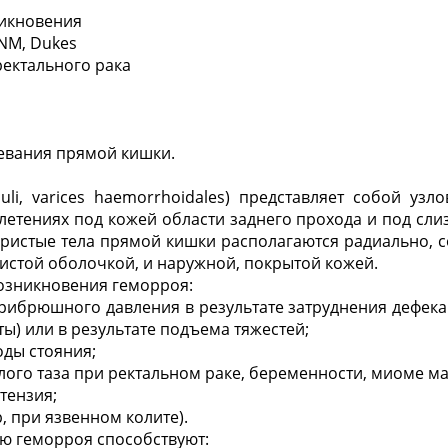
никновения
TNM, Dukes
ректального рака
евания прямой кишки.
uli, varices haemorrhoidales) представляет собой уз
етениях под кожей области заднего прохода и под сл
истые тела прямой кишки располагаются радиально, с
зистой оболочкой, и наружной, покрытой кожей.
озникновения геморроя:
ибрюшного давления в результате затруднения дефека
ы) или в результате подъема тяжестей;
ды стояния;
лого таза при ректальном раке, беременности, миоме ма
тензия;
, при язвенном колите).
ю геморроя способствуют: