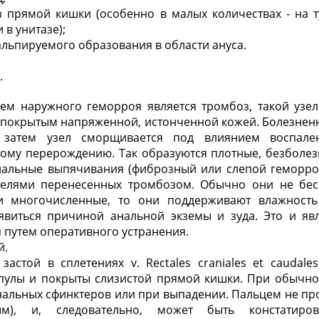
 прямой кишки (особенно в малых количествах - на т
в унитазе);
альпируемого образования в области ануса.
.
 наружного геморроя является тромбоз, такой узел
 покрытым напряженной, истонченной кожей. Болезнен
 затем узел сморщивается под влиянием воспале
ному перерождению. Так образуются плотные, безболез
анальные выпячивания (фиброзный или слепой геморрой
елями перенесенных тромбозом. Обычно они не бес
 многочисленные, то они поддерживают влажность
явиться причиной анальной экземы и зуда. Это и яв
 путем оперативного устранения.
й.
застой в сплетениях v. Rectales craniales et caudale
пулы и покрыты слизистой прямой кишки. При обычно
нальных сфинктеров или при выпадении. Пальцем не пр
ым), и, следовательно, может быть констатиро