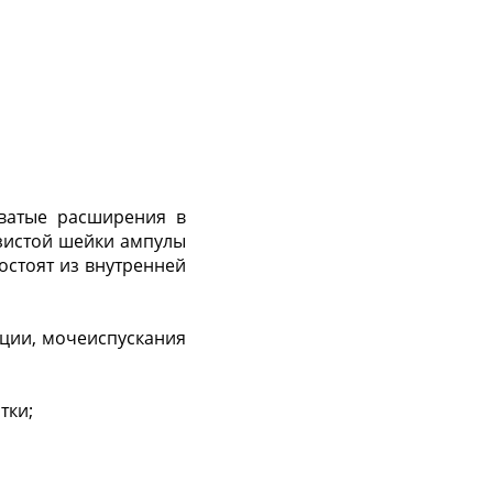
ловатые расширения в
изистой шейки ампулы
остоят из внутренней
ции, мочеиспускания
тки;