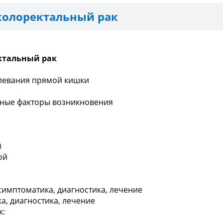
колоректальный рак
ктальный рак
олевания прямой кишки
вные факторы возникновения
й
ой
симптоматика, диагностика, лечение
ка, диагностика, лечение
к: