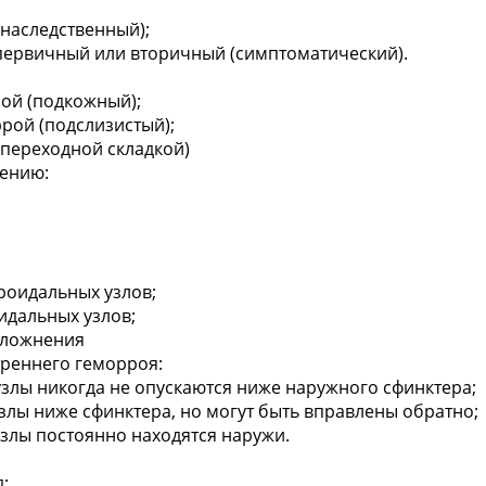
наследственный);
первичный или вторичный (симптоматический).
ой (подкожный);
рой (подслизистый);
переходной складкой)
чению:
роидальных узлов;
идальных узлов;
сложнения
треннего геморроя:
узлы никогда не опускаются ниже наружного сфинктера;
узлы ниже сфинктера, но могут быть вправлены обратно;
узлы постоянно находятся наружи.
;