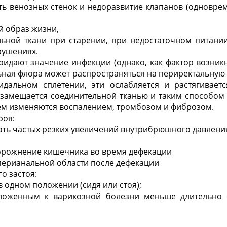
ть венозных стенок и недоразвитие клапанов (одновр
й образ жизни,
льной ткани при старении, при недостаточном питани
рушениях.
ридают значение инфекции (однако, как фактор возник
льная флора может распространяться на периректальную 
дальном сплетении, эти ослабляется и растягивается
 замещается соединительной тканью и таким способом
ем изменяются воспалением, тромбозом и фиброзом.
роя:
ать частых резких увеличений внутрибрюшного давлени
орожнение кишечника во время дефекации
 перианальной области после дефекации
о застоя:
 в одном положении (сидя или стоя);
ложенным к варикозной болезни меньше длительно с