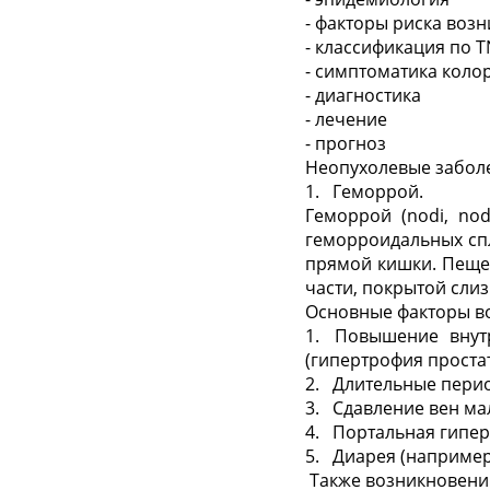
- факторы риска воз
- классификация по 
- симптоматика коло
- диагностика
- лечение
- прогноз
Неопухолевые забол
1. Геморрой.
Геморрой (nodi, nod
геморроидальных спл
прямой кишки. Пещер
части, покрытой сли
Основные факторы в
1. Повышение внутр
(гипертрофия простат
2. Длительные перио
3. Сдавление вен ма
4. Портальная гипер
5. Диарея (например
Также возникновени