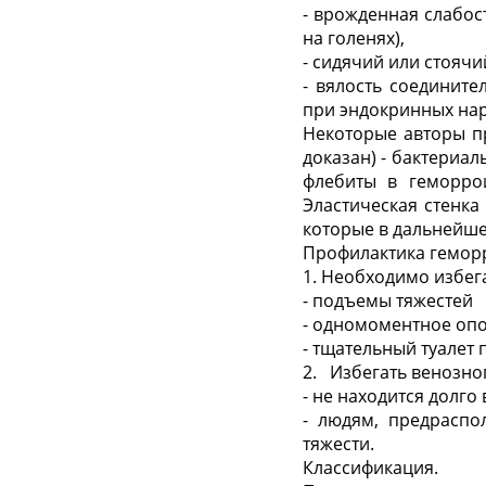
- врожденная слабос
на голенях),
- сидячий или стоячи
- вялость соедините
при эндокринных на
Некоторые авторы п
доказан) - бактериа
флебиты в геморрои
Эластическая стенка
которые в дальнейш
Профилактика гемор
1. Необходимо избег
- подъемы тяжестей
- одномоментное оп
- тщательный туалет
2. Избегать венозног
- не находится долго
- людям, предраспо
тяжести.
Классификация.