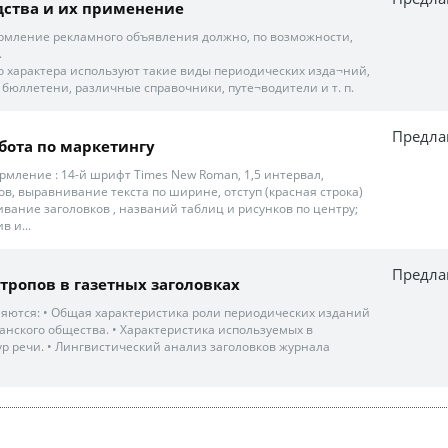
дства и их применение
рмление рекламного объявления должно, по возможности,
.
го характера используют такие виды периодических изда¬ний,
, бюллетени, различные справочники, путе¬водители и т. п.
Предла
бота по маркетингу
рмление : 14-й шрифт Times New Roman, 1,5 интервал,
в, выравнивание текста по ширине, отступ (красная строка)
ивание заголовков , названий таблиц и рисунков по центру;
 и...
Предла
тропов в газетных заголовках
яются: • Общая характеристика роли периодических изданий
нского общества. • Характеристика используемых в
ур речи. • Лингвистический анализ заголовков журнала