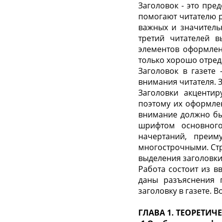
Заголовок - это пре
помогают читателю р
важных и значитель
третий читателей в
элементов оформлен
только хорошо отред
Заголовок в газете
внимания читателя. 
Заголовки акценти
поэтому их оформле
внимание должно бы
шрифтом основного
начертаний, преим
многострочными. Стр
выделения заголовки
Работа состоит из в
даны разъяснения 
заголовку в газете. 
ГЛАВА 1. ТЕОРЕТИЧ