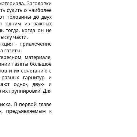
материала. Заголовки
ть судить о наиболее
от половины до двух
тся одним из важных
 тогда, когда он не
ыслу части.
нкция - привлечение
а газеты.
ересном материале,
ении газеты большое
ов и их сочетанию с
 разных гарнитур и
ают одно-, двух- и
 их группировки. Для
иска. В первой главе
х, предъявляемым к