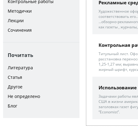
Контрольные работы
Рекламные сре
Методички
Художественное офо
соответствовать его..
Лекции
...обзорно-рекламно
как газеты , журналы
Сочинения
Контрольная ра
Титульный лист. Офо
Почитать
расстановка переносо
1,25-1,27 мм; выравн
Литература
жирный шрифт, курсив
Статья
Другое
Использование 
Не определено
Задачами работы явл
США в жизни америка
Блог
заголовках газет фиг
“Economist”.