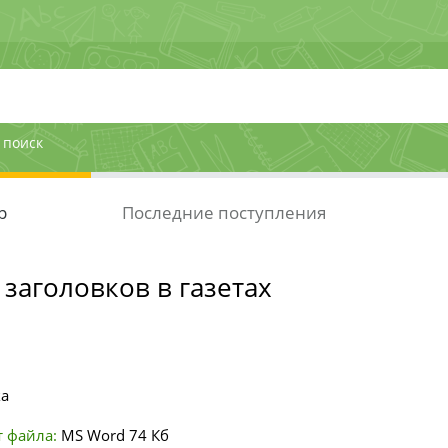
 поиск
р
Последние поступления
заголовков в газетах
ка
 файла:
MS Word
74 Кб