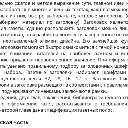
дельно сжатое и меткое выражение сути, главной идеи 
азобраться в многочисленных текстах, дают возможнос
ных из них, быстро выбирать те, которые интересны (
ыбирают материал по заголовку). Заголовок являе
ия газеты. Удачно расположить заголовок можно лишь
актирован, но и разбит на логически завершенные по см
 - неотъемлемый элемент дизайна. Его важнейшая фу
Заголовки помогают быстро ознакомиться с темой номер
руют внимание читателей на наиболее важном и инт
нию придается первостепенное значение. При оформл
ть уделено правильному подбору заголовочных шрифт
 набора. Газетные заголовки набирают шрифтами
ущественно кегля 32, 28, 16, 12 п. Заголовки быв
оки в заголовке размещают в соответствии с правилами
 подчеркивают линейками, заключают в рамки.
ведения, двух глав, заключения, библиографического сп
по оформлению газет, рассказывается о требования
Во второй главе дана спецификация газетных полос.
ЕСКАЯ ЧАСТЬ