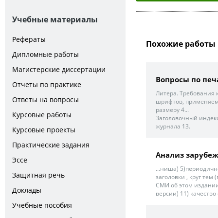
Учебные материалы
Рефераты
Похожие работы 
Дипломные работы
Магистерские диссертации
Вопросы по печ
Отчеты по практике
Литера. Требования 
Ответы на вопросы
шрифтов, применяемы
размеру 4...
Курсовые работы
Заголовочный индекс
журнала 13.
Курсовые проекты
Практические задания
Анализ зарубе
Эссе
...ниша) 5)периодичн
Защитная речь
заголовки , круг тем
СМИ об этом издании
Доклады
версии) 11) качество 
Учебные пособия