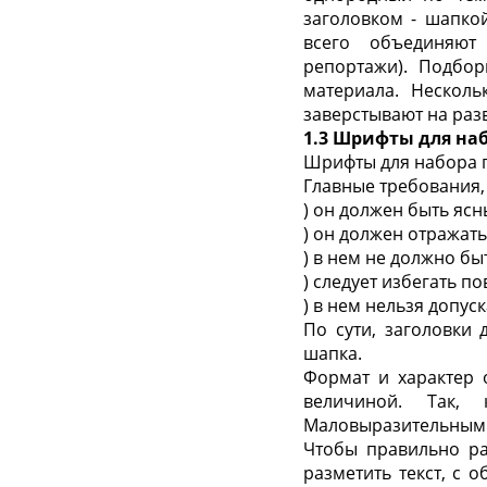
заголовком - шапко
всего объединяют
репортажи). Подбор
материала. Несколь
заверстывают на раз
1.3 Шрифты для на
Шрифты для набора 
Главные требования,
) он должен быть ясн
) он должен отражать
) в нем не должно б
) следует избегать п
) в нем нельзя допус
По сути, заголовки 
шапка.
Формат и характер 
величиной. Так, 
Маловыразительным 
Чтобы правильно ра
разметить текст, с 