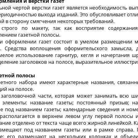
рмления и верстки газет
ной чертой верстки газет является необходимость вы
периодичностью выхода изданий. Это обусловливает отли
й в сторону смягчения некоторых требований.
 строго по макету, так как восприятие содержани
лением газетной полосы.
и оформлении газет состоит в умелом размещении м
о. Средства воплощения оформительского замысла, 
умелое использование гарнитур, кегля и начертания ш
еление заголовков на полосе, выразительное иллюстри
зетной полосы
зетного набора имеют характерные названия, связан
ций на полосе.
с заголовочной части, которая может занимать всю ш
 элементы: название газеты; постоянный призыв; н
е под названием газеты; календарные сведения и ном
 располагается в верхнем левом углу первой полосы и
ание отделено от текста чаще всего жирной линейкой. 
змещают под названием газеты или в рамке справа. 
е; его размещают на нескольких колонках и объе