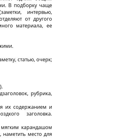
ми. В подборку чаще
аметки, интервью,
отделяют от другого
много материала, ее
кими.
метку, статью, очерк;
).
дзаголовок, рубрика,
ся их содержанием и
здкого заголовка.
м мягким карандашом
, наметить место для