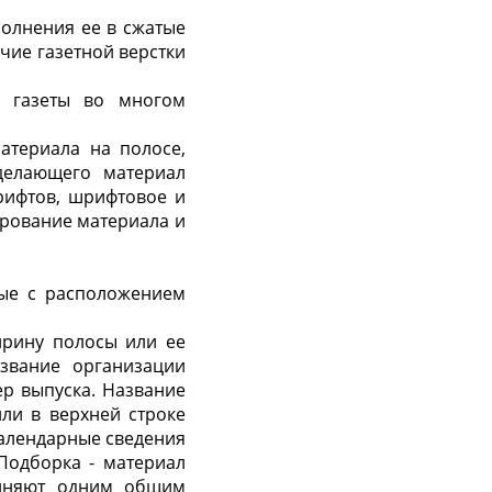
полнения ее в сжатые
чие газетной верстки
я газеты во многом
атериала на полосе,
делающего материал
рифтов, шрифтовое и
рование материала и
ные с расположением
ирину полосы или ее
азвание организации
ер выпуска. Название
ли в верхней строке
Календарные сведения
Подборка - материал
диняют одним общим