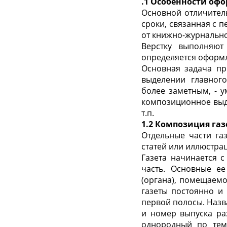
.1 Особенности офо
Основной отличитель
сроки, связанная с 
от книжно-журнально
Верстку выполняют
определяется оформ
Основная задача пр
выделении главног
более заметным, - 
композиционное выд
т.п.
1.2 Композиция га
Отдельные части га
статей или иллюстра
Газета начинается 
часть. Основные ее
(органа), помещаемо
газеты постоянно и
первой полосы. Назв
и номер выпуска ра
однородный по тем