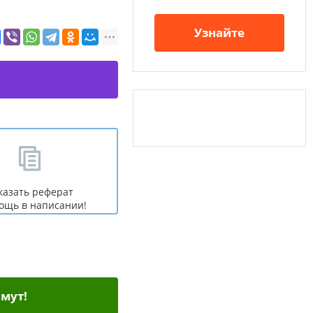
Узнайте
казать реферат
ощь в написании!
мут!