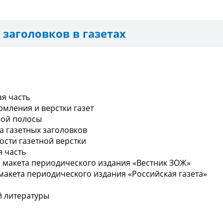
заголовков в газетах
ая часть
рмления и верстки газет
ной полосы
а газетных заголовков
ости газетной верстки
я часть
я макета периодического издания «Вестник ЗОЖ»
 макета периодического издания «Российская газета»
й литературы