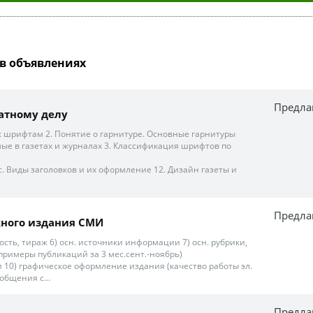
в объявлениях
Предла
атному делу
к шрифтам 2. Понятие о гарнитуре. Основные гарнитуры
е в газетах и журналах 3. Классификация шрифтов по
. Виды заголовков и их оформление 12. Дизайн газеты и
Предла
жного издания СМИ
ость, тираж 6) осн. источники информации 7) осн. рубрики,
 (примеры публикаций за 3 мес.сент.-ноябрь)
 10) графическое оформление издания (качество работы эл.
общения с...
Предла