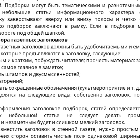
й. Подборки могут быть тематическими и разнотемны
 небольшие статьи информационного характера (з
ку заверстывают вверху или внизу полосы и четко 
ко подборок заключают в рамку. Если в подборке 
вороте под общей шапкой.
бора газетных заголовков
газетных заголовков должны быть удобочитаемыми и ем
 которые предъявляются к заголовку, следующие:
ым и кратким, побуждать читателя; прочесть материал: за
 самое главное в заметке;
ыть штампов и двусмысленностей;
овторений;
кать сокращенные обозначения (культмероприятие и т. д.
делятся на следующие виды: собственно заголовок, по
оформления заголовков подборок, статей определяет
к небольшой статье не следует делать громо
и незаметным будет и слишком мелкий заголовок.
зместить заголовок в стенной газете, нужно просты
обеих сторон оставить чистые поля одинаковой ширины