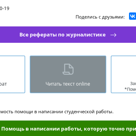
0-19
Поделись с друзьями:
Все рефераты по журналистике
рат
Читать текст online
За
*Пом
имость помощи в написании студенческой работы.
Помощь в написании работы, которую точно при