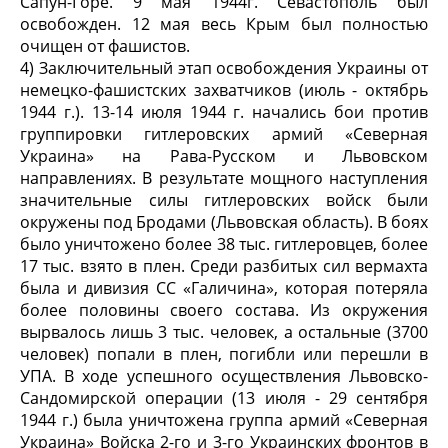
Сапун-Горе. 9 мая 1944г. Севастополь был
освобожден. 12 мая весь Крым был полностью
очищен от фашистов.
4) Заключительный этап освобождения Украины от
немецко-фашистских захватчиков (июль - октябрь
1944 г.). 13-14 июля 1944 г. начались бои против
группировки гитлеровских армий «Северная
Украина» на Рава-Русском и Львовском
направлениях. В результате мощного наступления
значительные силы гитлеровских войск были
окружены под Бродами (Львовская область). В боях
было уничтожено более 38 тыс. гитлеровцев, более
17 тыс. взято в плен. Среди разбитых сил вермахта
была и дивизия СС «Галичина», которая потеряла
более половины своего состава. Из окружения
вырвалось лишь 3 тыс. человек, а остальные (3700
человек) попали в плен, погибли или перешли в
УПА. В ходе успешного осуществления Львовско-
Сандомирской операции (13 июля - 29 сентября
1944 г.) была уничтожена группа армий «Северная
Украина» Войска 2-го и 3-го Украинских фронтов в