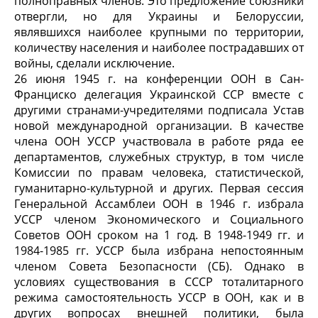
полноправных членов. Это предложение союзники
отвергли, но для Украины и Белоруссии,
являвшихся наиболее крупными по территории,
количеству населения и наиболее пострадавших от
войны, сделали исключение.
26 июня 1945 г. на конференции ООН в Сан-
Франциско делегация Украинской ССР вместе с
другими странами-учредителями подписала Устав
новой международной организации. В качестве
члена ООН УССР участвовала в работе ряда ее
департаментов, служебных структур, в том числе
Комиссии по правам человека, статистической,
гуманитарно-культурной и других. Первая сессия
Генеральной Ассамблеи ООН в 1946 г. избрала
УССР членом Экономического и Социального
Советов ООН сроком на 1 год. В 1948-1949 гг. и
1984-1985 гг. УССР была избрана непостоянным
членом Совета Безопасности (СБ). Однако в
условиях существования в СССР тоталитарного
режима самостоятельность УССР в ООН, как и в
других вопросах внешней политики, была