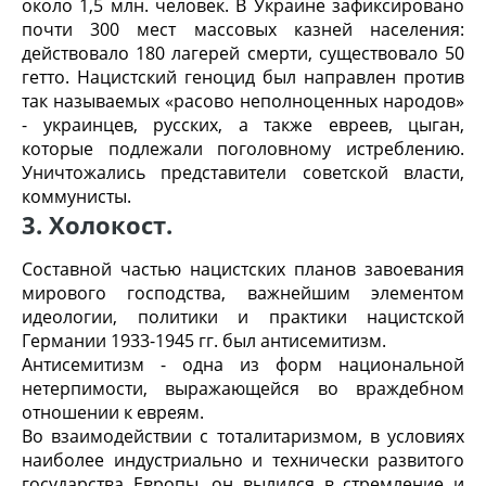
около 1,5 млн. человек. В Украине зафиксировано
почти 300 мест массовых казней населения:
действовало 180 лагерей смерти, существовало 50
гетто. Нацистский геноцид был направлен против
так называемых «расово неполноценных народов»
- украинцев, русских, а также евреев, цыган,
которые подлежали поголовному истреблению.
Уничтожались представители советской власти,
коммунисты.
3. Холокост.
Составной частью нацистских планов завоевания
мирового господства, важнейшим элементом
идеологии, политики и практики нацистской
Германии 1933-1945 гг. был антисемитизм.
Антисемитизм - одна из форм национальной
нетерпимости, выражающейся во враждебном
отношении к евреям.
Во взаимодействии с тоталитаризмом, в условиях
наиболее индустриально и технически развитого
государства Европы, он вылился в стремление и