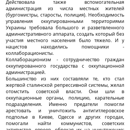
Действовала также вспомогательная
администрация из числа местных жителей
(бургомистры, старосты, полиция). Необходимость
управления оккупированными территориями
Украины требовала большого и разветвленного
административного аппарата, создать который без
участия местного населения было тяжело. И у
нацистов находились помощники -
коллаборационисты.
Коллаборационизм - сотрудничество граждан
оккупированного государства с оккупационной
администрацией.
Большинство из них составляли те, кто стал
жертвой сталинской репрессивной системы, желал
отомстить советской власти. Они шли в
оккупационные органы, полицию, карательные
подразделения. Именно предатели помогли
арестовать и уничтожить антигитлеровское
подполье в Киеве, Одессе и других городах,
помогали найти коммунистов, советских
активистов, евреев, обрекая их на уничтожение;