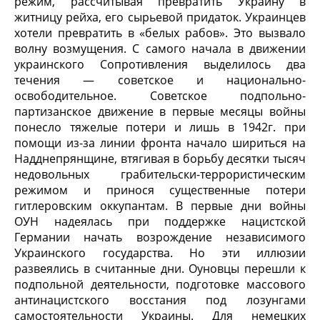
режим, рассчитывая превратить Украину в
житницу рейха, его сырьевой придаток. Украинцев
хотели превратить в «белых рабов». Это вызвало
волну возмущения. С самого начала в движении
украинского Сопротивления выделилось два
течения — советское и национально-
освободительное. Советское подпольно-
партизанское движение в первые месяцы войны
понесло тяжелые потери и лишь в 1942г. при
помощи из-за линии фронта начало шириться на
Надднепрянщине, втягивая в борьбу десятки тысяч
недовольных грабительски-террористическим
режимом и принося существенные потери
гитлеровским оккупантам. В первые дни войны
ОУН надеялась при поддержке нацистской
Германии начать возрождение независимого
Украинского государства. Но эти иллюзии
развеялись в считанные дни. Оуновцы перешли к
подпольной деятельности, подготовке массового
антинацистского восстания под лозунгами
самостоятельности Украины. Для немецких