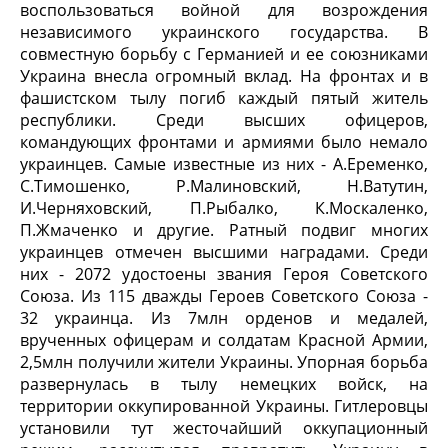
воспользоваться войной для возрождения
независимого украинского государства. В
совместную борьбу с Германией и ее союзниками
Украина внесла огромный вклад. На фронтах и в
фашистском тылу погиб каждый пятый житель
республики. Среди высших офицеров,
командующих фронтами и армиями было немало
украинцев. Самые известные из них - А.Еременко,
С.Тимошенко, Р.Малиновский, Н.Ватутин,
И.Черняховский, П.Рыбалко, К.Москаленко,
П.Жмаченко и другие. Ратный подвиг многих
украинцев отмечен высшими наградами. Среди
них - 2072 удостоены звания Героя Советского
Союза. Из 115 дважды Героев Советского Союза -
32 украинца. Из 7млн орденов и медалей,
врученных офицерам и солдатам Красной Армии,
2,5млн получили жители Украины. Упорная борьба
развернулась в тылу немецких войск, на
территории оккупированной Украины. Гитлеровцы
установили тут жесточайший оккупационный