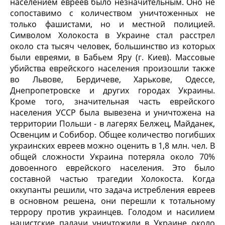
населением евреев было незначительным. Оно не
сопоставимо с количеством уничтоженных не
только фашистами, но и местной полицией.
Символом Холокоста в Украине стал расстрел
около ста тысяч человек, большинство из которых
были евреями, в Бабьем Яру (г. Киев). Массовые
убийства еврейского населения произошли также
во Львове, Бердичеве, Харькове, Одессе,
Днепропетровске и других городах Украины.
Кроме того, значительная часть еврейского
населения УССР была вывезена и уничтожена на
территории Польши - в лагерях Белжец, Майданек,
Освенцим и Собибор. Общее количество погибших
украинских евреев можно оценить в 1,8 млн. чел. В
общей сложности Украина потеряла около 70%
довоенного еврейского населения. Это было
составной частью трагедии Холокоста. Когда
оккупанты решили, что задача истребления евреев
в основном решена, они перешли к тотальному
террору против украинцев. Голодом и насилием
нацистские палачи уничтожили в Украине около