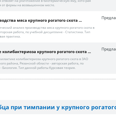
я отвозят на уничтожение в биотермическую яму, кото-рая
 м от фермы на возвышенном месте.
Предла
водства мяса крупного рогатого скота ...
ический анализ производства мяса крупного рогатого скота в
вторская работа, по учебной дисциплине - Статистика. Тип
вая практика.
Предла
е колибактериоза крупного рогатого скота ...
илактике колибактериоза крупного рогатого скота в ЗАО
ого района, Рязанской области - авторская работа, по
- Биология. Тип данной работы Курсовая теория.
ца при тимпании у крупного рогатог