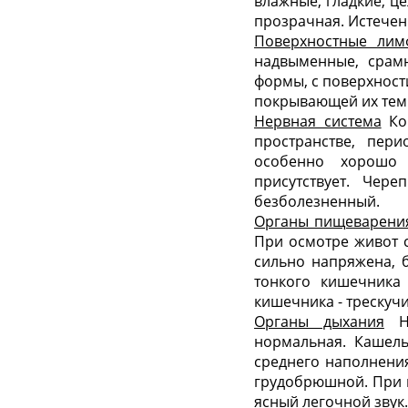
влажные, гладкие, ц
прозрачная. Истечени
Поверхностные лим
надвыменные, срам
формы, с поверхност
покрывающей их тем
Нервная система
Кор
пространстве, пери
особенно хорошо 
присутствует. Чер
безболезненный.
Органы пищеварени
При осмотре живот 
сильно напряжена, б
тонкого кишечника 
кишечника - трескуч
Органы дыхания
Но
нормальная. Кашель 
среднего наполнения
грудобрюшной. При п
ясный легочной звук.