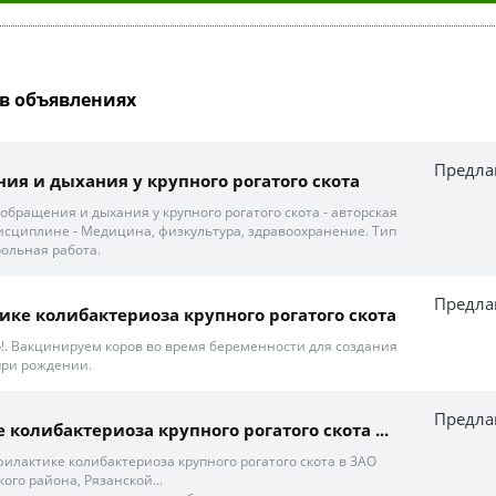
в объявлениях
Предла
ния и дыхания у крупного рогатого скота
обращения и дыхания у крупного рогатого скота - авторская
дисциплине - Медицина, физкультура, здравоохранение. Тип
ольная работа.
Предла
тике колибактериоза крупного рогатого скота
. Вакцинируем коров во время беременности для создания
при рождении.
Предла
е колибактериоза крупного рогатого скота ...
илактике колибактериоза крупного рогатого скота в ЗАО
ого района, Рязанской...