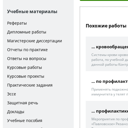
Учебные материалы
Рефераты
Похожие работы 
Дипломные работы
Магистерские диссертации
... кровообраще
Отчеты по практике
Системы крови крово
Ответы на вопросы
работа, по учебной 
данной работы Контр
Курсовые работы
Курсовые проекты
... по профилак
Практические задания
Применять подкожно!
Эссе
иммунитета у телят 
Защитная речь
... профилактик
Доклады
Мероприятия по проф
Учебные пособия
«Павловское» Рязанск