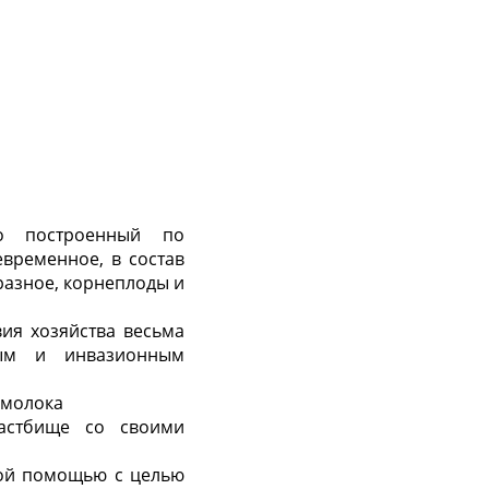
о построенный по
временное, в состав
 разное, корнеплоды и
ия хозяйства весьма
ным и инвазионным
 молока
пастбище со своими
ой помощью с целью