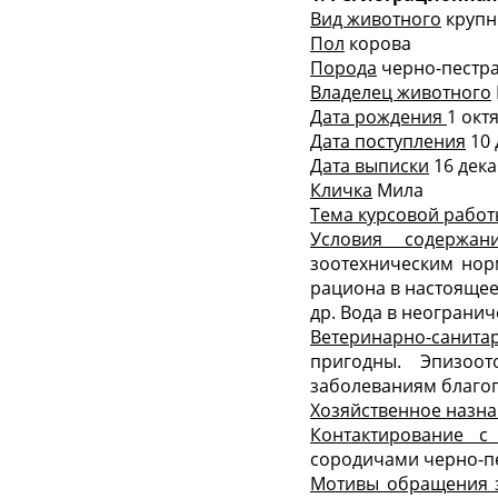
Вид животного
крупн
Пол
корова
Порода
черно-пестр
Владелец животного
Дата рождения
1 окт
Дата поступления
10 
Дата выписки
16 дека
Кличка
Мила
Тема курсовой рабо
Условия содержан
зоотехническим нор
рациона в настоящее 
др. Вода в неограни
Ветеринарно-санита
пригодны. Эпизоо
заболеваниям благо
Хозяйственное назн
Контактирование 
сородичами черно-п
Мотивы обращения 