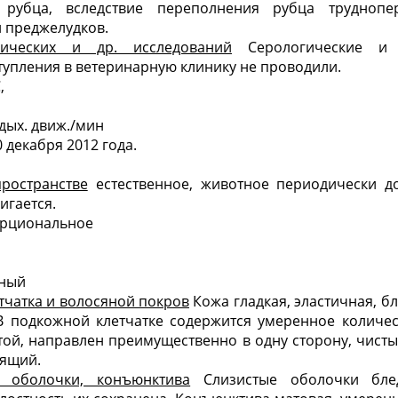
 рубца, вследствие переполнения рубца трудноп
 преджелудков.
гических и др. исследований
Серологические и б
тупления в ветеринарную клинику не проводили.
,
 дых. движ./мин
 декабря 2012 года.
ространстве
естественное, животное периодически д
игается.
рциональное
ный
тчатка и волосяной покров
Кожа гладкая, эластичная, б
В подкожной клетчатке содержится умеренное количе
той, направлен преимущественно в одну сторону, чисты
тящий.
 оболочки, конъюнктива
Слизистые оболочки блед