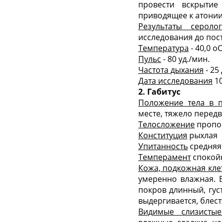
провести вскрытие
приводящее к атонии
Результаты сероло
исследования до пос
Температура
- 40,0
о
С
Пульс
- 80 уд./мин.
Частота дыхания
- 25
Дата исследования
10
2. Габитус
Положение тела в п
месте, тяжело передв
Телосложение
пропо
Конституция
рыхлая
Упитанность
средняя
Темперамент
спокой
Кожа, подкожная кле
умеренно влажная. 
покров длинный, гус
выдергивается, блес
Видимые слизистые