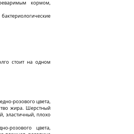
ереваримым кормом,
актериологические
олго стоит на одном
ледно-розового цвета,
ство жира. Шерстный
й, эластичный, плохо
но-розового цвета,