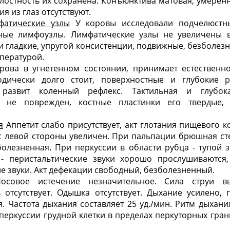
елостность их сохранена. Конъюнктива матовая, умерен
я из глаз отсутствуют.
фатические узлы
У коровы исследовали подчелюстны
ные лимфоузлы. Лимфатические узлы не увеличены в
и гладкие, упругой консистенции, подвижные, безболез
пературой.
ова в угнетенном состоянии, принимает естественн
одически долго стоит, поверхностные и глубокие 
развит коленный рефлекс. Тактильная и глубокая
еп не поврежден, костные пластинки его твердые,
я
Аппетит слабо присутствует, акт глотания пищевого 
с левой стороны увеличен. При пальпации брюшная сте
олезненная. При перкуссии в области рубца - тупой з
- перистальтические звуки хорошо прослушиваются,
ие звуки. Акт дефекации свободный, безболезненный.
совое истечение незначительное. Сила струи вы
отсутствует. Одышка отсутствует. Дыхание усилено, 
. Частота дыхания составляет 25 уд./мин. Ритм дыхания 
еркуссии грудной клетки в пределах перкуторных гран