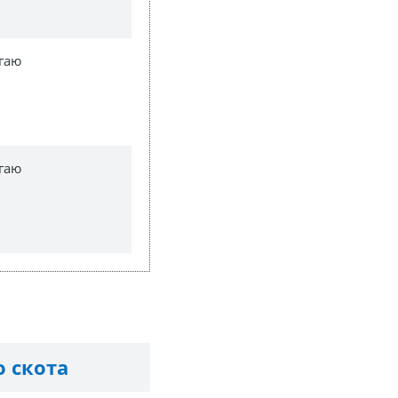
гаю
гаю
о скота