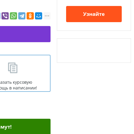
Узнайте
казать курсовую
ощь в написании!
мут!