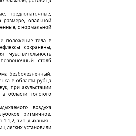
но влажная, роговица
е, предлопаточные,
 размере, овальной
ненные, с нормальной
ое положение тела в
рефлексы сохранены,
 чувствительность
 позвоночный столб
кома безболезненный.
нка в области рубца
вук, при акульстации
 в области толстого
дыхаемого воздуха
глубокое, ритмичное,
1:1,2, тип дыхания -
иц легких установили