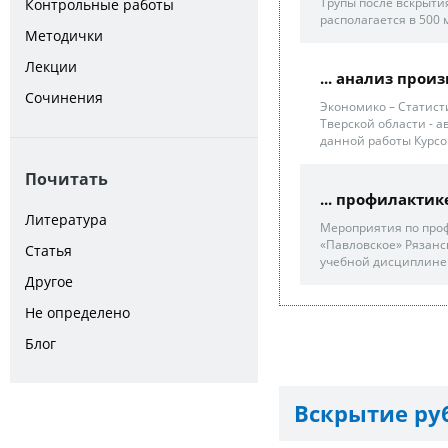
Трупы после вскрыти
Контрольные работы
располагается в 500
Методички
Лекции
... анализ произ
Сочинения
Экономико – Статист
Тверской области - а
данной работы Курсо
Почитать
... профилактик
Литература
Мероприятия по проф
«Павловское» Рязанск
Статья
учебной дисциплине 
Другое
Не определено
Блог
Вскрытие руб