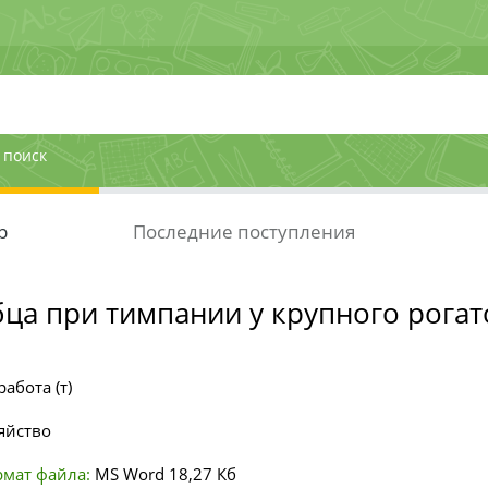
 поиск
р
Последние поступления
ца при тимпании у крупного рогат
абота (т)
яйство
мат файла:
MS Word
18,27 Кб