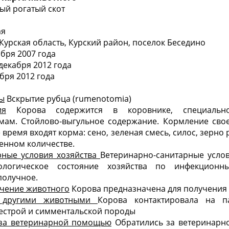
ый рогатый скот
ая
Курская область, Курский район, поселок Беседино
ября 2007 года
декабря 2012 года
бря 2012 года
ты
Вскрытие рубца (rumenotomia)
ия
Корова содержится в коровнике, специальн
мам. Стойлово-выгульное содержание. Кормление свое
время входят корма: сено, зеленая смесь, силос, зерно
ченном количестве.
рные условия хозяйства
Ветеринарно-санитарные услов
тологическое состояние хозяйства по инфекцион
получное.
ачение животного
Корова предназначена для получения
с другими животными
Корова контактировала на 
естрой и симментальской породы
за ветеринарной помощью
Обратились за ветеринарн