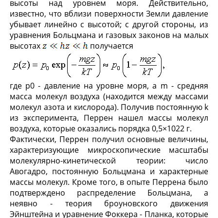
высоты над уровнем моря. Действительно,
известно, что вблизи поверхности Земли давление
убывает линейно с высотой; с другой стороны, из
уравнения Больцмана и газовых законов на малых
высотах
получается
где p
0
- давление на уровне моря, а m - средняя
масса молекул воздуха (находится между массами
молекул азота и кислорода). Получив постоянную k
из эксперимента, Перрен нашел массы молекул
воздуха, которые оказались порядка 0,5×10
22
г.
Фактически, Перрен получил основные величины,
характеризующие микроскопические масштабы
молекулярно-кинетической теории: число
Авогадро, постоянную Больцмана и характерные
массы молекул. Кроме того, в опыте Перрена было
подтверждено распределение Больцмана, а
неявно - теория броуновского движения
Эйнштейна и уравнение Фоккера - Планка, которые