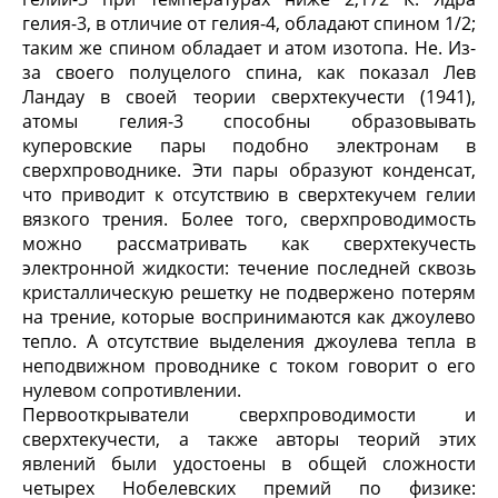
гелия-3, в отличие от гелия-4, обладают спином 1/2;
таким же спином обладает и атом изотопа. Не. Из-
за своего полуцелого спина, как показал Лев
Ландау в своей теории сверхтекучести (1941),
атомы гелия-3 способны образовывать
куперовские пары подобно электронам в
сверхпроводнике. Эти пары образуют конденсат,
что приводит к отсутствию в сверхтекучем гелии
вязкого трения. Более того, сверхпроводимость
можно рассматривать как сверхтекучесть
электронной жидкости: течение последней сквозь
кристаллическую решетку не подвержено потерям
на трение, которые воспринимаются как джоулево
тепло. А отсутствие выделения джоулева тепла в
неподвижном проводнике с током говорит о его
нулевом сопротивлении.
Первооткрыватели сверхпроводимости и
сверхтекучести, а также авторы теорий этих
явлений были удостоены в общей сложности
четырех Нобелевских премий по физике: