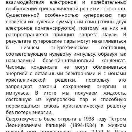
взаимодействия электронов и колебательных
возбуждений кристаллической решетки - фононов.
Существенной особенностью куперовских пар
является их нулевой суммарный спин (спины двух
электронов компенсируются), поэтому на них не
распространяется принцип запрета Паули. В
результате куперовские пары могут накапливаться
в низшем энергетическом состоянии,
соответствующем нулевому импульсу, образуя так
называемый бозе-эйнштейновский конденсат.
Частицы конденсата не могут обмениваться
энергией с остальными электронами и с ионами
кристаллической решетки, поскольку это
запрещают законы сохранения энергии и
импульса. В итоге мы получаем жидкость,
состоящую из куперовских пар и способную
перемещаться сквозь кристаллическую решетку
без потерь энергии.
Сверхтекучесть была открыта в 1938 году Петром
Леонидовичем Капицей (1894-1984) в жидком
гелии-3 при температурах ниже 2,172 К. Ядра