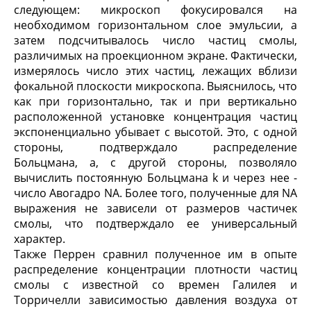
следующем: микроскоп фокусировался на
необходимом горизонтальном слое эмульсии, а
затем подсчитывалось число частиц смолы,
различимых на проекционном экране. Фактически,
измерялось число этих частиц, лежащих вблизи
фокальной плоскости микроскопа. Выяснилось, что
как при горизонтально, так и при вертикально
расположенной установке концентрация частиц
экспоненциально убывает с высотой. Это, с одной
стороны, подтверждало распределение
Больцмана, а, с другой стороны, позволяло
вычислить постоянную Больцмана k и через нее -
число Авогадро N
A
. Более того, полученные для N
A
выражения не зависели от размеров частичек
смолы, что подтверждало ее универсальный
характер.
Также Перрен сравнил полученное им в опыте
распределение концентрации плотности частиц
смолы с известной со времен Галилея и
Торричелли зависимостью давления воздуха от